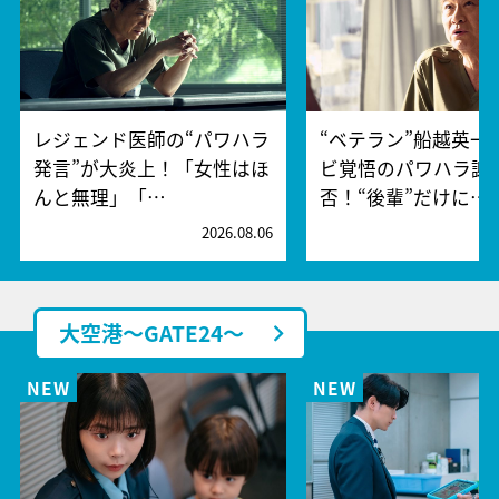
レジェンド医師の“パワハラ
“ベテラン”船越英一
発言”が大炎上！「女性はほ
ビ覚悟のパワハラ謝
んと無理」「…
否！“後輩”だけに…
2026.08.06
2
大空港～GATE24～