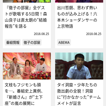
『徹子の部屋』全ゲス
出川哲朗、思わず熱い
トが歌唱する5日間！森
ものが込み上げる！六
山良子は直太朗の“結婚
本木ショーダンサーの
報告”を語る
上京物語
2018.08.25
2018.08.25
番組情報
徹子の部屋
ABEMA
文枝もフジモンも頭
タイ洞窟・少年たちの
を…。番組史上異例、
救出劇の全貌！洞窟
『新婚さん』が“土下
に“行かなかった”チーム
座”の嵐の展開に
メイトが証言