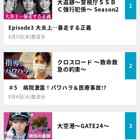
大追跡～警視庁ＳＳＢ
1
Ｃ強行犯係～ Season2
Episode3 大炎上…暴走する正義
8月5日(水)放送分
クロスロード ～救命救
2
急の約束～
＃5 病院激震！パワハラ＆医療事故!?
8月4日(火)放送分
大空港～GATE24～
3