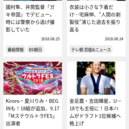
國村隼、井筒監督『ガ
衣装は小さな下着だ
キ帝国』でデビュー。
け…宅麻伸、“人間の剥
時には警察から逃げ撮
製役”演じた過去を振り
影していた
返る
2018.08.25
2018.08.24
番組情報
BS朝日
テレ朝 芸能&ニュース
Kiroro・夏川りみ・BEG
金足農・吉田輝星、U－
INも！18組が追加、9.17
18でも主役に！日本ハ
「MステウルトラFES」
ムがドラフト1位候補へ
出演者
格上げ