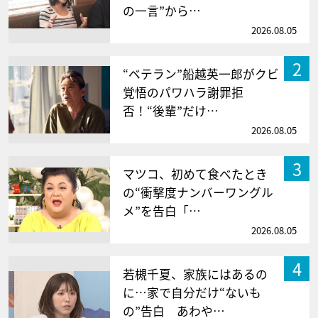
の一言”から…
2026.08.05
2
“ベテラン”船越英一郎がクビ
覚悟のパワハラ謝罪拒
否！“後輩”だけ…
2026.08.05
3
マツコ、初めて食べたとき
の“衝撃度ナンバーワングル
メ”を告白「…
2026.08.05
4
若槻千夏、家族にはあるの
に…家で自分だけ“ないも
の”告白 あわや…