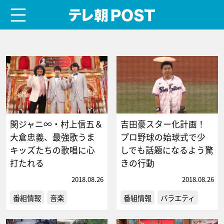
menu
テレ朝POST
関ジャニ∞・村上信五＆
吉田豪スター化計画！
大倉忠義、最強歌うま
プロ野球の始球式で少
キッズたちの歌唱に心
しでも話題になるよう驚
打たれる
きの行動
2018.08.26
2018.08.26
番組情報
音楽
番組情報
バラエティ