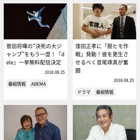
菅田将暉の“決死の大ジ
窪田正孝に「脱ヒモ作
ャンプ”をもう一度！『d
戦」発動！彼を更生さ
ele』一挙無料配信決定
せるべく音尾琢真が奮
闘
2018.08.25
2018.08.25
番組情報
ABEMA
ドラマ
番組情報