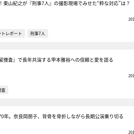
！東山紀之が『刑事7人』の撮影現場でみせた“粋な対応”は？
20
ントレポート
刑事7人
留捜査』で長年共演する甲本雅裕への信頼と愛を語る
20
捜査
70年。奈良岡朋子、背骨を骨折しながら長期公演乗り切る
20