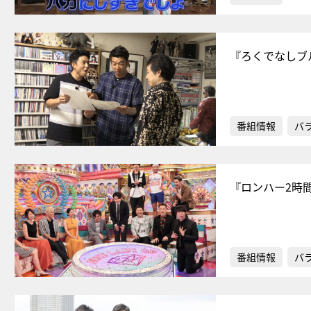
『ろくでなしブ
番組情報
バ
『ロンハー2時
番組情報
バ