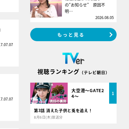
の“お知らせ” 原因不
明…
2026.08.05
」
もっと見る
17.07.07
視聴ランキング
（テレビ朝日）
大空港～GATE2
1
4～
17.07.07
第3話 消えた子供と兎を追え！
8月6日(木)放送分