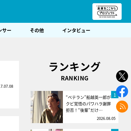
朝POST
ンサー
その他
インタビュー
ランキング
RANKING
17.07.08
1
“ベテラン”船越英一郎が
クビ覚悟のパワハラ謝罪
拒否！“後輩”だけ…
2026.08.05