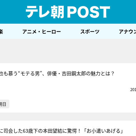
テレ
楽
アニメ・ヒーロー
スポーツ
アナウ
也も慕う“モテる男”、俳優・吉田鋼太郎の魅力とは？
20
朝日
に司会した63歳下の本田望結に驚愕！「お小遣いあげる」