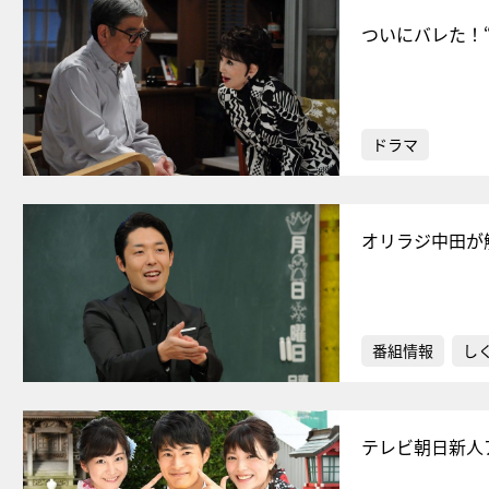
ついにバレた！
ドラマ
オリラジ中田が
番組情報
し
テレビ朝日新人