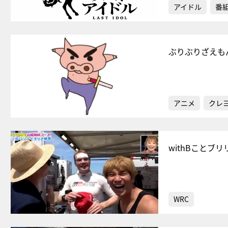
アイドル
番
ぶりぶりざえも
アニメ
クレ
withBことブ
WRC