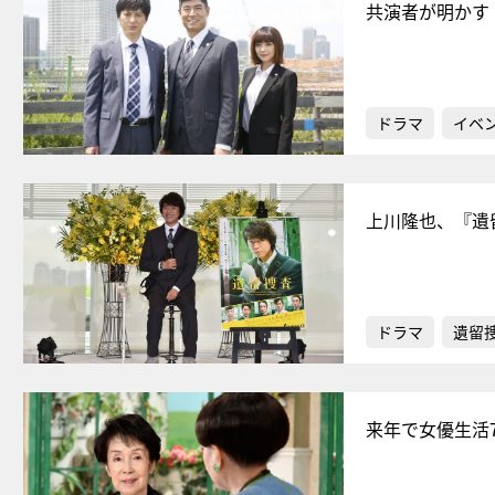
共演者が明かす
ドラマ
イベ
上川隆也、『遺
ドラマ
遺留
来年で女優生活