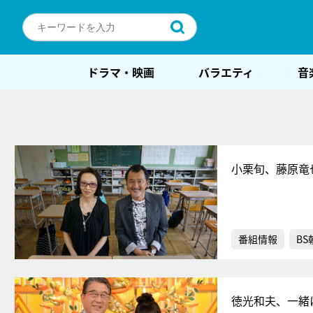
ドラマ・映画
バラエティ
音
小栗旬、藤原竜
番組情報
BS
徳光和夫、一緒