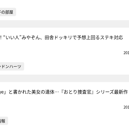
子の部屋
！“いい人”みやぞん、田舎ドッキリで予想上回るステキ対応
20
ンドンハーツ
‐bye」と書かれた美女の遺体…『おとり捜査官』シリーズ最新作
20
情報