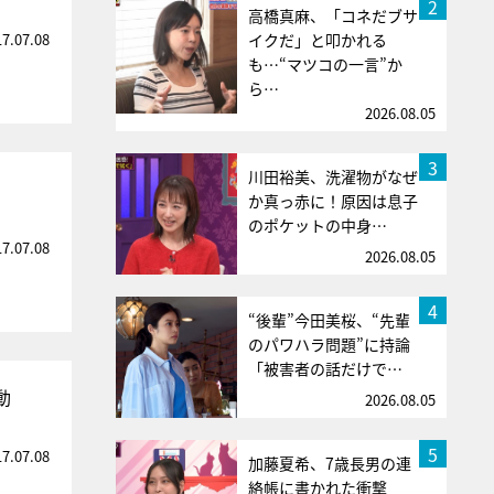
2
高橋真麻、「コネだブサ
17.07.08
イクだ」と叩かれる
も…“マツコの一言”か
ら…
2026.08.05
3
川田裕美、洗濯物がなぜ
か真っ赤に！原因は息子
のポケットの中身…
17.07.08
2026.08.05
4
“後輩”今田美桜、“先輩
のパワハラ問題”に持論
「被害者の話だけで…
動
2026.08.05
5
17.07.08
加藤夏希、7歳長男の連
絡帳に書かれた衝撃