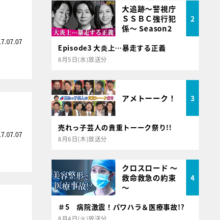
大追跡～警視庁
ＳＳＢＣ強行犯
2
係～ Season2
17.07.07
Episode3 大炎上…暴走する正義
8月5日(水)放送分
アメトーーク！
3
売れっ子芸人の貴重トーーク祭り!!
17.07.07
8月6日(木)放送分
クロスロード ～
救命救急の約束
4
～
＃5 病院激震！パワハラ＆医療事故!?
8月4日(火)放送分