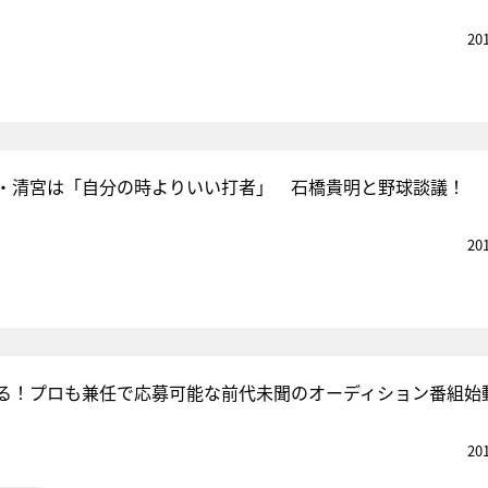
20
・清宮は「自分の時よりいい打者」 石橋貴明と野球談議！
20
る！プロも兼任で応募可能な前代未聞のオーディション番組始
20