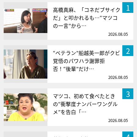
1
高橋真麻、「コネだブサイク
だ」と叩かれるも…“マツコ
の一言”から…
2026.08.05
2
“ベテラン”船越英一郎がクビ
覚悟のパワハラ謝罪拒
否！“後輩”だけ…
2026.08.05
3
マツコ、初めて食べたとき
の“衝撃度ナンバーワングル
メ”を告白「…
2026.08.05
4