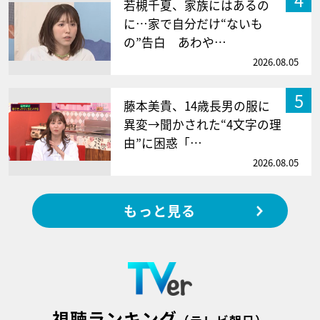
若槻千夏、家族にはあるの
に…家で自分だけ“ないも
の”告白 あわや…
2026.08.05
5
藤本美貴、14歳長男の服に
異変→聞かされた“4文字の理
由”に困惑「…
2026.08.05
もっと見る
視聴ランキング