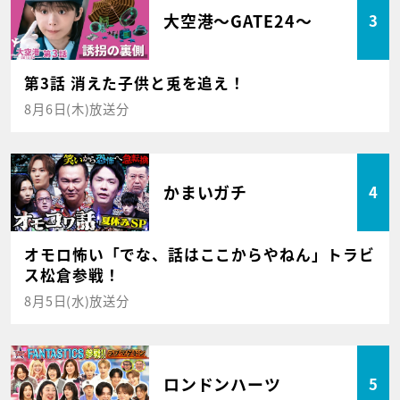
大空港～GATE24～
3
第3話 消えた子供と兎を追え！
8月6日(木)放送分
かまいガチ
4
オモロ怖い「でな、話はここからやねん」トラビ
ス松倉参戦！
8月5日(水)放送分
ロンドンハーツ
5