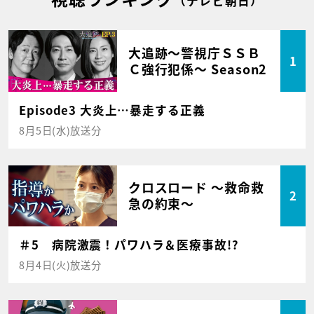
（テレビ朝日）
大追跡～警視庁ＳＳＢ
1
Ｃ強行犯係～ Season2
Episode3 大炎上…暴走する正義
8月5日(水)放送分
クロスロード ～救命救
2
急の約束～
＃5 病院激震！パワハラ＆医療事故!?
8月4日(火)放送分