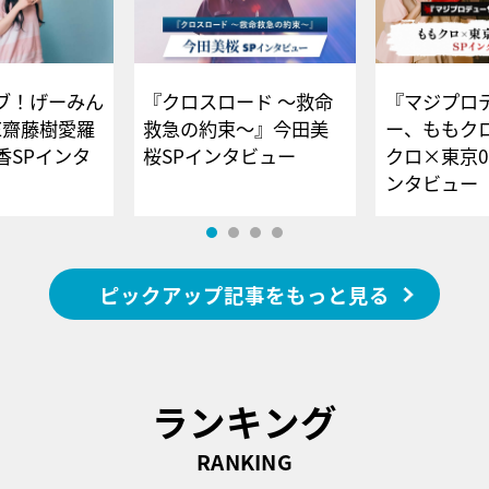
ブ！げーみん
『クロスロード ～救命
『マジプロ
E齋藤樹愛羅
救急の約束～』今田美
ー、ももク
香SPインタ
桜SPインタビュー
クロ×東京0
ンタビュー
ピックアップ記事をもっと見る
ランキング
RANKING