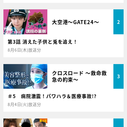
大空港～GATE24～
2
第3話 消えた子供と兎を追え！
8月6日(木)放送分
クロスロード ～救命救
3
急の約束～
＃5 病院激震！パワハラ＆医療事故!?
8月4日(火)放送分