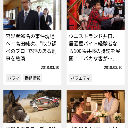
容疑者99名の事件現場
ウエストランド井口、
へ！高田純次、“取り調
居酒屋バイト経験者な
べのプロ”で癖のある刑
ら100％共感の持論を展
事を熱演
開！「バカな客が…」
2018.03.10
2018.03.10
ドラマ
番組情報
バラエティ