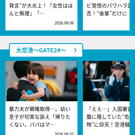
発言”が大炎上！「女性はほ
ビ覚悟のパワハラ謝
んと無理」「…
否！“後輩”だけに…
2026.08.06
2
大空港～GATE24～
暴力夫が親権取得…。幼い
「ええ…」入国審査
息子が切実な訴え「帰りた
腹に隠していた“危険
くない。パパはマ…
物”に仰天！空港騒
2026.08.07
2