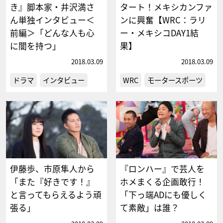
き』脚本家・井沢満さ
タート！メキシカンファ
ん単独インタビュー＜
ンに興奮【WRC：ラリ
前編＞「どんな人も心
ー・メキシコDAY1結
に闇を持つ」
果】
2018.03.09
2018.03.09
ドラマ
インタビュー
WRC
モータースポーツ
伊藤歩、市原隼人から
『ロンハー』で芸人を
「また『好きです！』
ホメまくる企画敢行！
と言ってもらえるよう頑
「下っ端ADにも優しく
張る」
て素敵」は誰？