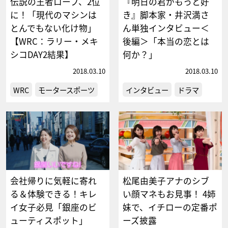
伝説の王者ローブ、2位
『明日の君がもっと好
に！「現代のマシンは
き』脚本家・井沢満さ
とんでもない化け物」
ん単独インタビュー＜
【WRC：ラリー・メキ
後編＞「本当の恋とは
シコDAY2結果】
何か？」
2018.03.10
2018.03.10
WRC
モータースポーツ
インタビュー
ドラマ
会社帰りに気軽に寄れ
松尾由美子アナのシブ
る＆体験できる！キレ
い顔マネもお見事！ 4姉
イ女子必見「銀座のビ
妹で、イチローの定番ポ
ューティスポット」
ーズ披露