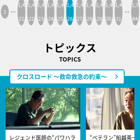
1,4
1,4
1,4
1,4
1,4
1,4
1,4
1,4
1,4
1,4
1,4
1,5
1
…
…
21
22
23
24
25
26
27
28
29
30
31
84
トピックス
TOPICS
クロスロード ～救命救急の約束～
レジェンド医師の“パワハラ
“ベテラン”船越英一