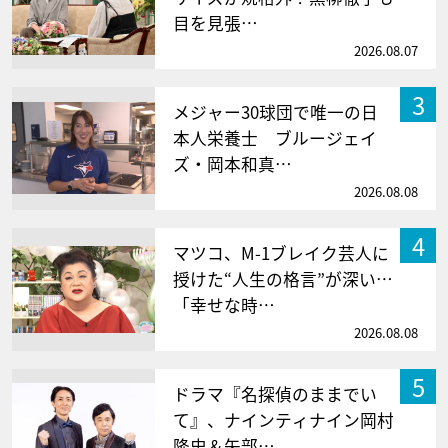
目を見張…
2026.08.07
3
メジャー30球団で唯一の日
本人栄養士 ブルージェイ
ズ・岡本和真…
2026.08.08
4
マツコ、M-1ブレイク芸人に
授けた“人生の格言”が深い…
「幸せな時…
2026.08.08
5
ドラマ『名探偵のままでい
て』、ナインティナイン岡村
隆史＆矢部…