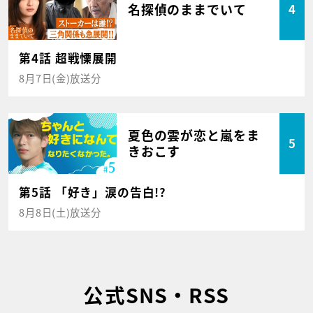
名探偵のままでいて
4
第4話 超戦慄展開
8月7日(金)放送分
夏色の雲が恋と嵐をま
5
きおこす
第5話 「好き」涙の告白!?
8月8日(土)放送分
公式SNS・RSS