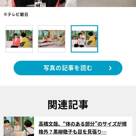
©テレビ朝日
写真の記事を読む
関連記事
サムネイル
高橋文哉、“体のある部分”のサイズが規
格外？黒柳徹子も目を見張り…