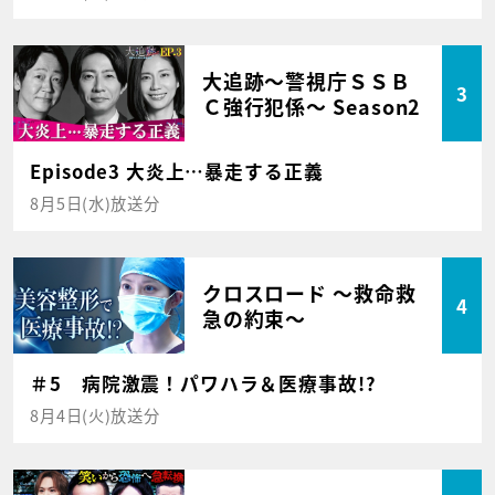
大追跡～警視庁ＳＳＢ
3
Ｃ強行犯係～ Season2
Episode3 大炎上…暴走する正義
8月5日(水)放送分
クロスロード ～救命救
4
急の約束～
＃5 病院激震！パワハラ＆医療事故!?
8月4日(火)放送分