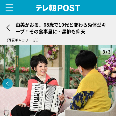
menu
テレ朝POST
由美かおる、68歳で10代と変わらぬ体型キ
ープ！その食事量に…黒柳も仰天
（写真ギャラリー 3/3）
3/3