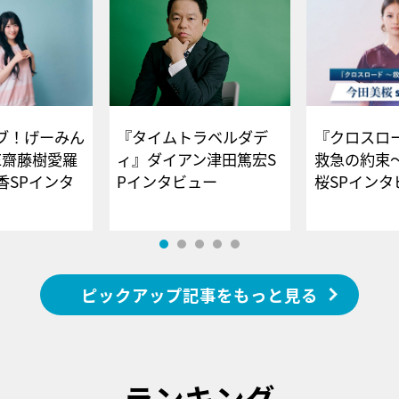
ブ！げーみん
『タイムトラベルダデ
『クロスロー
E齋藤樹愛羅
ィ』ダイアン津田篤宏S
救急の約束
香SPインタ
Pインタビュー
桜SPイ
ピックアップ記事をもっと見る
ランキング