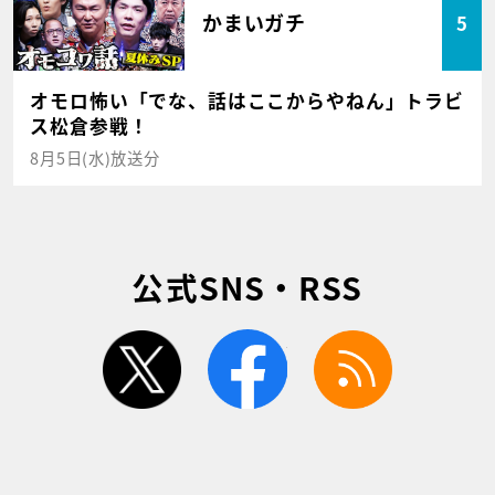
かまいガチ
5
オモロ怖い「でな、話はここからやねん」トラビ
ス松倉参戦！
8月5日(水)放送分
公式SNS・RSS
twitter
facebook
rss