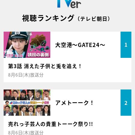
視聴ランキング
（テレビ朝日）
大空港～GATE24～
1
第3話 消えた子供と兎を追え！
8月6日(木)放送分
アメトーーク！
2
売れっ子芸人の貴重トーーク祭り!!
8月6日(木)放送分