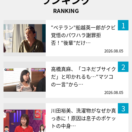
RANKING
1
“ベテラン”船越英一郎がクビ
覚悟のパワハラ謝罪拒
否！“後輩”だけ…
2026.08.05
2
高橋真麻、「コネだブサイク
だ」と叩かれるも…“マツコ
の一言”から…
2026.08.05
3
川田裕美、洗濯物がなぜか真
っ赤に！原因は息子のポケッ
トの中身…