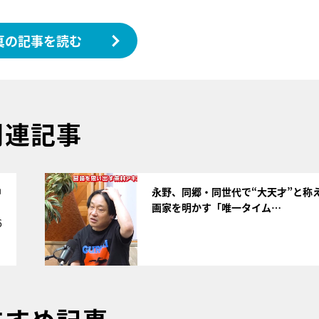
真の記事を読む
関連記事
サムネイル
中
永野、同郷・同世代で“大天才”と称
画家を明かす「唯一タイム…
6