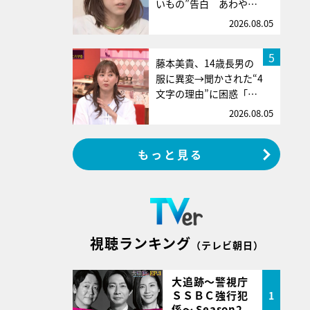
いもの”告白 あわや…
2026.08.05
5
藤本美貴、14歳長男の
服に異変→聞かされた“4
文字の理由”に困惑「…
2026.08.05
もっと見る
視聴ランキング
（テレビ朝日）
大追跡～警視庁
ＳＳＢＣ強行犯
1
係～ Season2