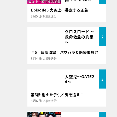
Episode3 大炎上…暴走する正義
8月5日(水)放送分
クロスロード ～
救命救急の約束
2
～
＃5 病院激震！パワハラ＆医療事故!?
8月4日(火)放送分
大空港～GATE2
3
4～
第3話 消えた子供と兎を追え！
8月6日(木)放送分