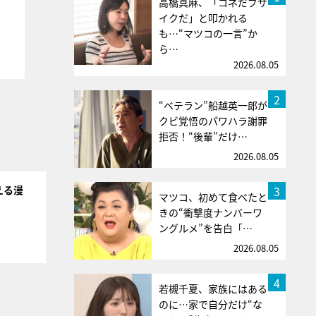
高橋真麻、「コネだブサ
イクだ」と叩かれる
も…“マツコの一言”か
ら…
2026.08.05
2
“ベテラン”船越英一郎が
クビ覚悟のパワハラ謝罪
拒否！“後輩”だけ…
2026.08.05
3
える漫
マツコ、初めて食べたと
きの“衝撃度ナンバーワ
ングルメ”を告白「…
2026.08.05
4
若槻千夏、家族にはある
のに…家で自分だけ“な