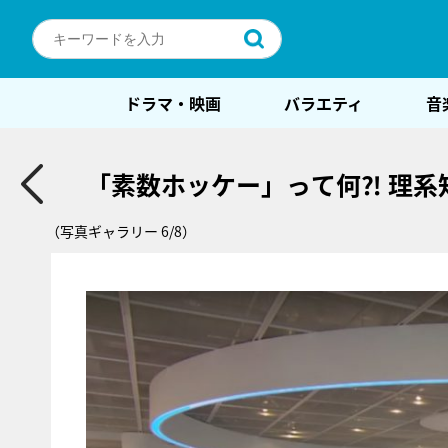
ドラマ・映画
バラエティ
音
「素数ホッケー」って何⁈ 理
（写真ギャラリー 6/8）