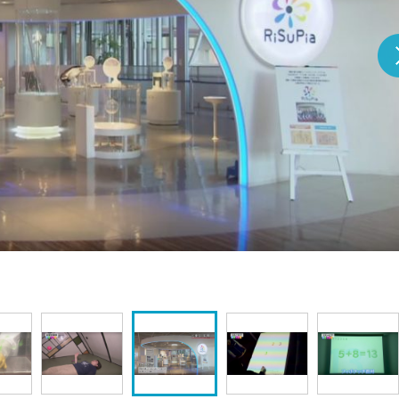
『アイ＝ラブ！げーみん
E齋藤樹愛羅＆佐々木舞
ビュー