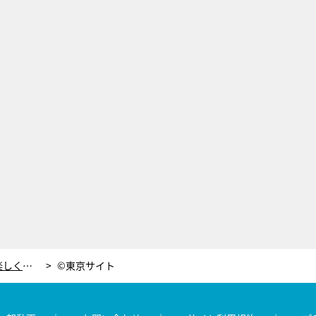
「素数ホッケー」って何⁈ 理系知識を楽しく学べる東京の注目施設
©東京サイト