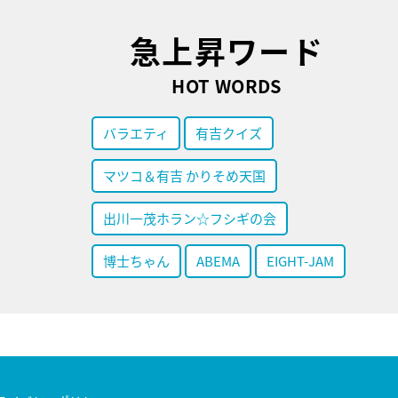
急上昇ワード
HOT WORDS
バラエティ
有吉クイズ
マツコ＆有吉 かりそめ天国
出川一茂ホラン☆フシギの会
博士ちゃん
ABEMA
EIGHT-JAM