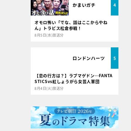
かまいガチ
4
オモロ怖い「でな、話はここからやね
ん」トラビス松倉参戦！
8月5日(水)放送分
ロンドンハーツ
5
【恋の行方は？】ラブマゲドン…FANTA
STICSvs紅しょうがら女芸人軍団
8月4日(火)放送分