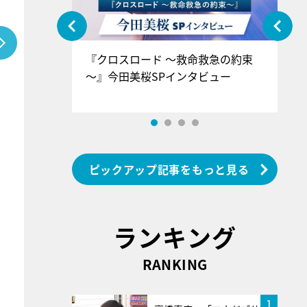
ぐ』＝LOV
『クロスロード ～救命救急の約束
『
香SPインタ
～』今田美桜SPインタビュー
ロ
ン
ピックアップ記事をもっと見る
ランキング
RANKING
1