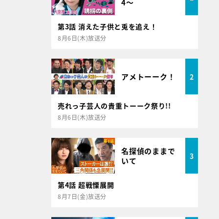
4～
第3話 消えた子供と兎を追え！
8月6日(木)放送分
アメトーーク！
2
売れっ子芸人の貴重トーーク祭り!!
8月6日(木)放送分
名探偵のままで
3
いて
第4話 超戦慄展開
8月7日(金)放送分