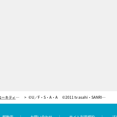
アニメ『クレヨンしんちゃん』ハローキティ登場回に、ゴーちゃん。も出演決定
©U／F・S・A・A ©2011 tv asahi・SANRIO ©’76, ’19 SANRIO
レ朝動画
お問い合わせ
サイト利用規約
プ