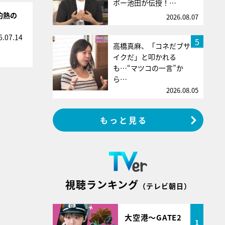
ボー池田が伝授！…
灼熱の
2026.08.07
6.07.14
5
高橋真麻、「コネだブサ
イクだ」と叩かれる
も…“マツコの一言”か
ら…
2026.08.05
もっと見る
視聴ランキング
（テレビ朝日）
大空港～GATE2
1