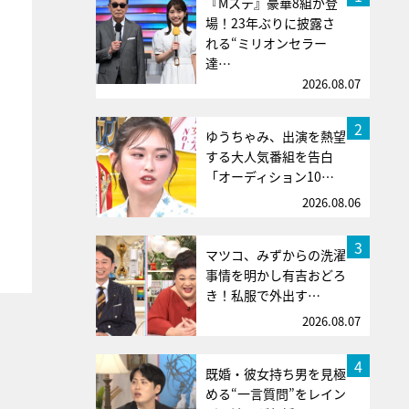
『Mステ』豪華8組が登
場！23年ぶりに披露さ
れる“ミリオンセラー
達…
2026.08.07
2
ゆうちゃみ、出演を熱望
する大人気番組を告白
「オーディション10…
2026.08.06
3
マツコ、みずからの洗濯
事情を明かし有吉おどろ
き！私服で外出す…
2026.08.07
4
既婚・彼女持ち男を見極
める“一言質問”をレイン