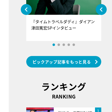
ぐ』＝LOV
『タイムトラベルダディ』ダイアン
『
香SPインタ
津田篤宏SPインタビュー
～
ピックアップ記事をもっと見る
ランキング
RANKING
1