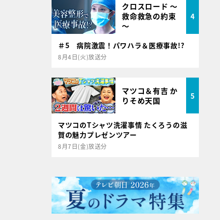
クロスロード ～
救命救急の約束
4
～
＃5 病院激震！パワハラ＆医療事故!?
8月4日(火)放送分
マツコ＆有吉 か
5
りそめ天国
マツコのTシャツ洗濯事情 たくろうの滋
賀の魅力プレゼンツアー
8月7日(金)放送分