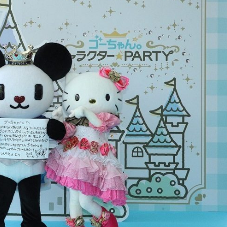
『アイ＝ラブ！げーみん
E齋藤樹愛羅＆佐々木舞
ビュー