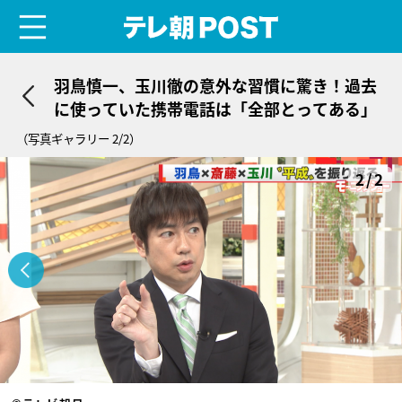
menu
テレ朝POST
羽鳥慎一、玉川徹の意外な習慣に驚き！過去
に使っていた携帯電話は「全部とってある」
（写真ギャラリー 2/2）
2/2