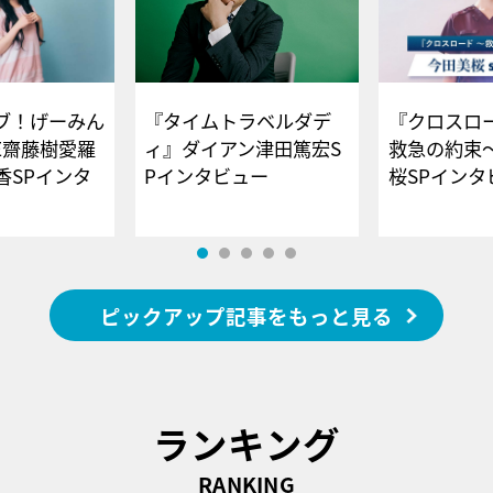
ブ！げーみん
『タイムトラベルダデ
『クロスロー
E齋藤樹愛羅
ィ』ダイアン津田篤宏S
救急の約束
香SPインタ
Pインタビュー
桜SPイ
ピックアップ記事をもっと見る
ランキング
RANKING