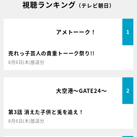
視聴ランキング
（テレビ朝日）
アメトーーク！
1
売れっ子芸人の貴重トーーク祭り!!
8月6日(木)放送分
大空港～GATE24～
2
第3話 消えた子供と兎を追え！
8月6日(木)放送分