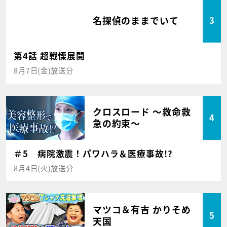
名探偵のままでいて
3
第4話 超戦慄展開
8月7日(金)放送分
クロスロード ～救命救
4
急の約束～
＃5 病院激震！パワハラ＆医療事故!?
8月4日(火)放送分
マツコ＆有吉 かりそめ
5
天国