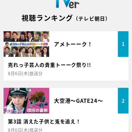
視聴ランキング
（テレビ朝日）
アメトーーク！
1
売れっ子芸人の貴重トーーク祭り!!
8月6日(木)放送分
大空港～GATE24～
2
第3話 消えた子供と兎を追え！
8月6日(木)放送分