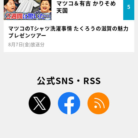
マツコ＆有吉 かりそめ
5
天国
マツコのTシャツ洗濯事情 たくろうの滋賀の魅力
プレゼンツアー
8月7日(金)放送分
公式SNS・RSS
twitter
facebook
rss