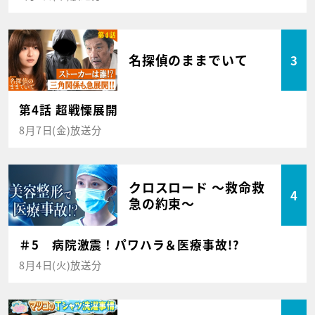
名探偵のままでいて
3
第4話 超戦慄展開
8月7日(金)放送分
クロスロード ～救命救
4
急の約束～
＃5 病院激震！パワハラ＆医療事故!?
8月4日(火)放送分