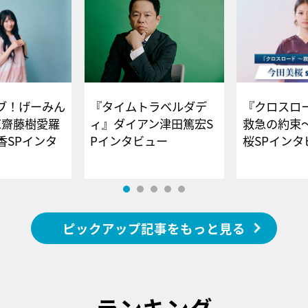
ブ！げーみん
『タイムトラベルダデ
『クロスロー
E齋藤樹愛羅
ィ』ダイアン津田篤宏S
救急の約束
香SPインタ
Pインタビュー
桜SPイ
ピックアップ記事をもっと見る
ランキング