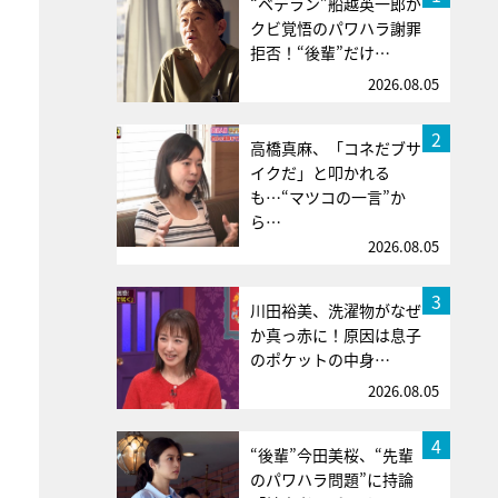
“ベテラン”船越英一郎が
クビ覚悟のパワハラ謝罪
拒否！“後輩”だけ…
2026.08.05
2
高橋真麻、「コネだブサ
イクだ」と叩かれる
も…“マツコの一言”か
ら…
2026.08.05
3
川田裕美、洗濯物がなぜ
か真っ赤に！原因は息子
のポケットの中身…
2026.08.05
4
“後輩”今田美桜、“先輩
のパワハラ問題”に持論