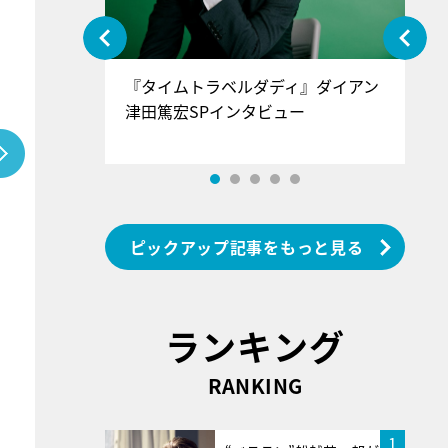
ぐ』＝LOV
『タイムトラベルダディ』ダイアン
『
香SPインタ
津田篤宏SPインタビュー
～
ピックアップ記事をもっと見る
ランキング
RANKING
1