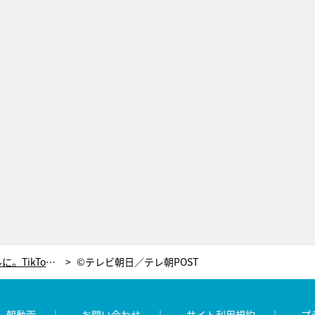
美容師、ヘアメイクを経てアイドルに。TikTokフォロワー74万人アイドルの哲学＜西村歩乃果＞
©テレビ朝日／テレ朝POST
レ朝動画
お問い合わせ
サイト利用規約
プ