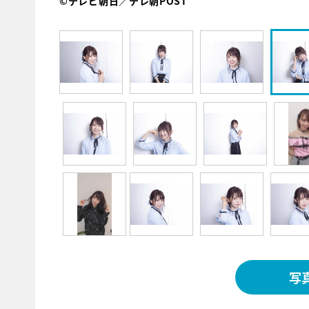
©テレビ朝日／テレ朝POST
写