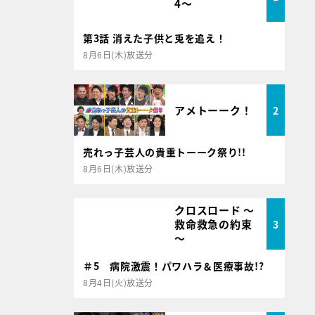
4～
第3話 消えた子供と兎を追え！
8月6日(木)放送分
アメトーーク！
2
売れっ子芸人の貴重トーーク祭り!!
8月6日(木)放送分
クロスロード ～
救命救急の約束
3
～
＃5 病院激震！パワハラ＆医療事故!?
8月4日(火)放送分