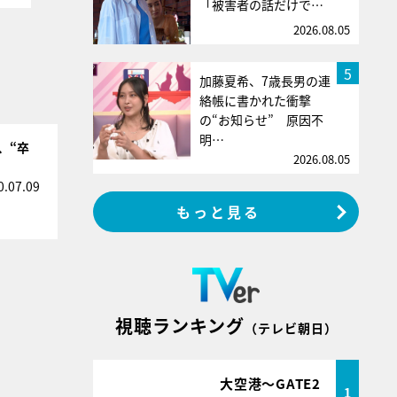
「被害者の話だけで…
2026.08.05
5
加藤夏希、7歳長男の連
絡帳に書かれた衝撃
の“お知らせ” 原因不
明…
、“卒
2026.08.05
0.07.09
もっと見る
視聴ランキング
（テレビ朝日）
大空港～GATE2
1