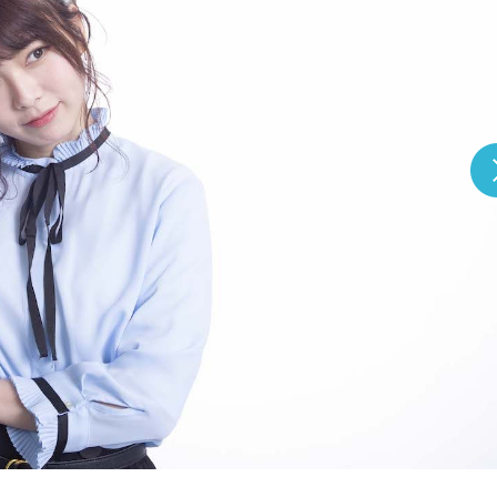
『アイ＝ラブ！げーみん
E齋藤樹愛羅＆佐々木舞
ビュー