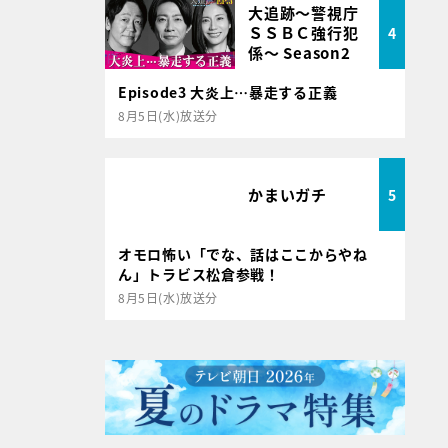
大追跡～警視庁
ＳＳＢＣ強行犯
4
係～ Season2
Episode3 大炎上…暴走する正義
8月5日(水)放送分
かまいガチ
5
オモロ怖い「でな、話はここからやね
ん」トラビス松倉参戦！
8月5日(水)放送分