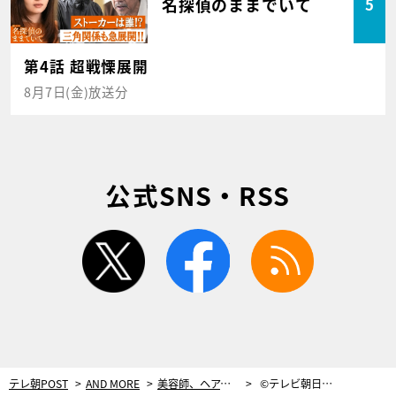
名探偵のままでいて
5
第4話 超戦慄展開
8月7日(金)放送分
公式SNS・RSS
twitter
facebook
rss
テレ朝POST
AND MORE
美容師、ヘアメイクを経てアイドルに。TikTokフォロワー74万人アイドルの哲学＜西村歩乃果＞
©テレビ朝日／テレ朝POST