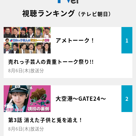
視聴ランキング
（テレビ朝日）
アメトーーク！
1
売れっ子芸人の貴重トーーク祭り!!
8月6日(木)放送分
大空港～GATE24～
2
第3話 消えた子供と兎を追え！
8月6日(木)放送分