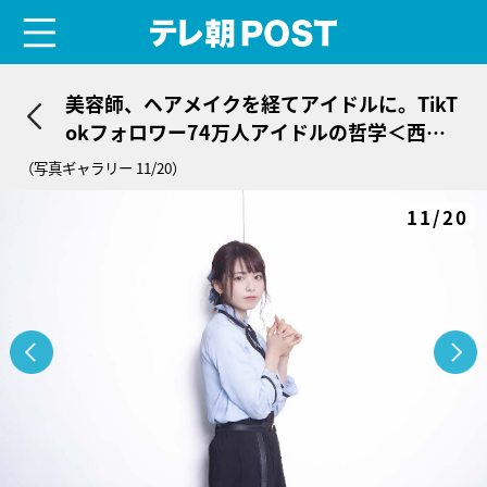
menu
テレ朝POST
美容師、ヘアメイクを経てアイドルに。TikT
okフォロワー74万人アイドルの哲学＜西村
歩乃果＞
（写真ギャラリー 11/20）
11/20