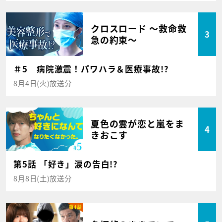
クロスロード ～救命救
3
急の約束～
＃5 病院激震！パワハラ＆医療事故!?
8月4日(火)放送分
夏色の雲が恋と嵐をま
4
きおこす
第5話 「好き」涙の告白!?
8月8日(土)放送分