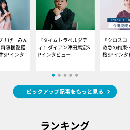
ブ！げーみん
『タイムトラベルダデ
『クロスロー
E齋藤樹愛羅
ィ』ダイアン津田篤宏S
救急の約束
香SPインタ
Pインタビュー
桜SPイ
ピックアップ記事をもっと見る
ランキング