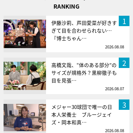
RANKING
1
伊藤沙莉、芦田愛菜が好きす
ぎて目を合わせられない…
『博士ちゃん…
2026.08.08
2
高橋文哉、“体のある部分”の
サイズが規格外？黒柳徹子も
目を見張…
2026.08.07
3
メジャー30球団で唯一の日
本人栄養士 ブルージェイ
ズ・岡本和真…
2026.08.08