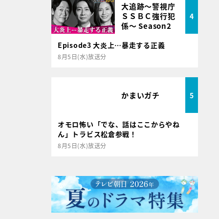
大追跡～警視庁
ＳＳＢＣ強行犯
4
係～ Season2
Episode3 大炎上…暴走する正義
8月5日(水)放送分
かまいガチ
5
オモロ怖い「でな、話はここからやね
ん」トラビス松倉参戦！
8月5日(水)放送分