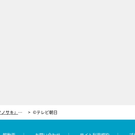
カリスマホストのローランド、『ソノサキ』最終回でスタジオ初登場！謎に包まれた素顔がついに明らかに？！
©テレビ朝日
レ朝動画
お問い合わせ
サイト利用規約
プ