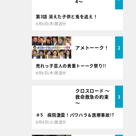
4～
第3話 消えた子供と兎を追え！
8月6日(木)放送分
アメトーーク！
2
売れっ子芸人の貴重トーーク祭り!!
8月6日(木)放送分
クロスロード ～
救命救急の約束
3
～
＃5 病院激震！パワハラ＆医療事故!?
8月4日(火)放送分