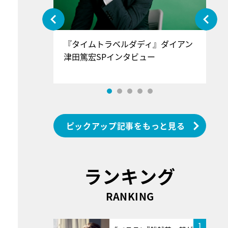
ぐ』＝LOV
『タイムトラベルダディ』ダイアン
『
香SPインタ
津田篤宏SPインタビュー
～
ピックアップ記事をもっと見る
ランキング
RANKING
1