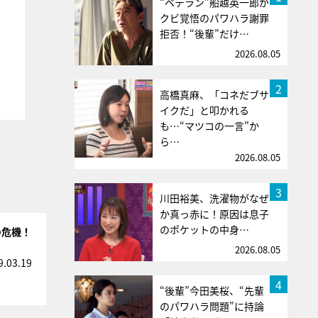
“ベテラン”船越英一郎が
クビ覚悟のパワハラ謝罪
拒否！“後輩”だけ…
2026.08.05
2
高橋真麻、「コネだブサ
イクだ」と叩かれる
も…“マツコの一言”か
ら…
2026.08.05
3
川田裕美、洗濯物がなぜ
か真っ赤に！原因は息子
のポケットの中身…
の危機！
2026.08.05
9.03.19
4
“後輩”今田美桜、“先輩
のパワハラ問題”に持論