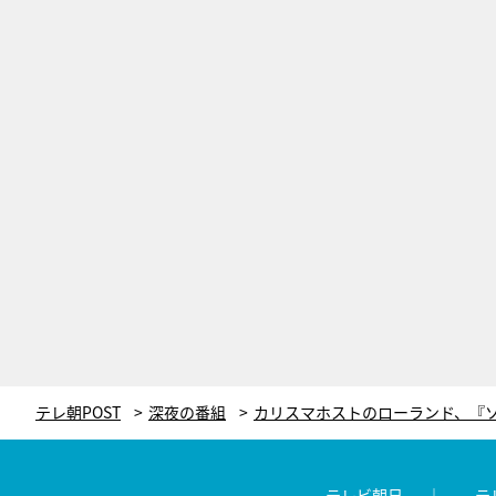
テレ朝POST
深夜の番組
テレビ朝日
テ