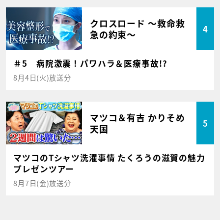
クロスロード ～救命救
4
急の約束～
＃5 病院激震！パワハラ＆医療事故!?
8月4日(火)放送分
マツコ＆有吉 かりそめ
5
天国
マツコのTシャツ洗濯事情 たくろうの滋賀の魅力
プレゼンツアー
8月7日(金)放送分