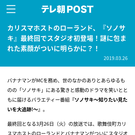
menu
テレ朝POST
カリスマホストのローランド、『ソノサ
キ』最終回でスタジオ初登場！謎に包ま
れた素顔がついに明らかに？！
2019.03.26
バナナマンがMCを務め、世のなかのありとあらゆるも
のの「ソノサキ」にある驚きと感動のドラマを笑いとと
もに届けるバラエティー番組
『ソノサキ～知りたい見た
いを大追跡!～』
。
最終回となる3月26日（火）の放送では、歌舞伎町カリ
スマホストのローランドとバナナマンがついにスタジオ