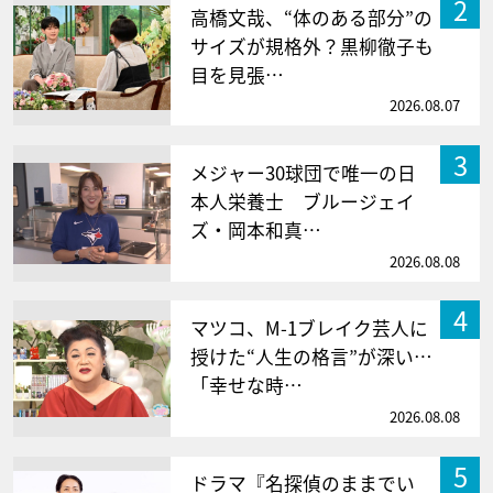
2
高橋文哉、“体のある部分”の
サイズが規格外？黒柳徹子も
目を見張…
2026.08.07
3
メジャー30球団で唯一の日
本人栄養士 ブルージェイ
ズ・岡本和真…
2026.08.08
4
マツコ、M-1ブレイク芸人に
授けた“人生の格言”が深い…
「幸せな時…
2026.08.08
5
ドラマ『名探偵のままでい