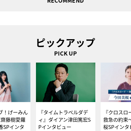
RECOMMEND
ピックアップ
PICK UP
ブ！げーみん
『タイムトラベルダデ
『クロスロー
E齋藤樹愛羅
ィ』ダイアン津田篤宏S
救急の約束
香SPインタ
Pインタビュー
桜SPイ