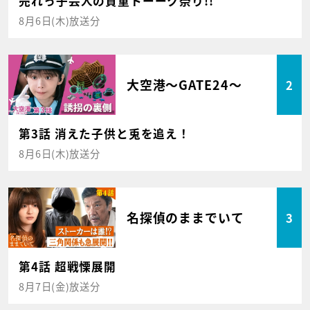
売れっ子芸人の貴重トーーク祭り!!
8月6日(木)放送分
大空港～GATE24～
2
第3話 消えた子供と兎を追え！
8月6日(木)放送分
名探偵のままでいて
3
第4話 超戦慄展開
8月7日(金)放送分