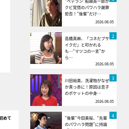
“ベテラン”船越英一郎が
クビ覚悟のパワハラ謝罪
拒否！“後輩”だけ…
2026.08.05
2
高橋真麻、「コネだブサ
イクだ」と叩かれる
も…“マツコの一言”か
ら…
2026.08.05
3
川田裕美、洗濯物がなぜ
か真っ赤に！原因は息子
のポケットの中身…
2026.08.05
4
“後輩”今田美桜、“先輩
初めて
のパワハラ問題”に持論