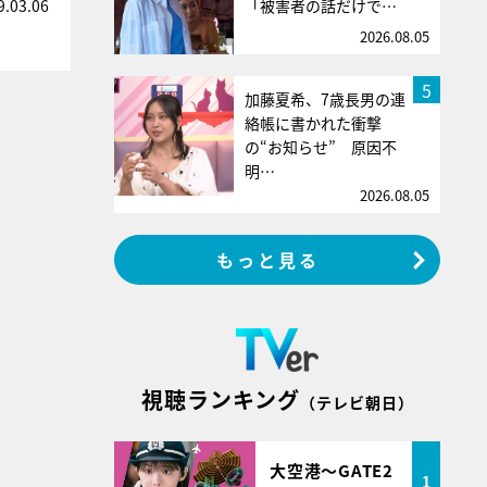
「被害者の話だけで…
9.03.06
2026.08.05
5
加藤夏希、7歳長男の連
絡帳に書かれた衝撃
の“お知らせ” 原因不
明…
2026.08.05
もっと見る
視聴ランキング
（テレビ朝日）
大空港～GATE2
1