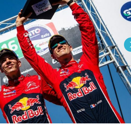
『アイ＝ラブ！げーみん
E齋藤樹愛羅＆佐々木舞
ビュー