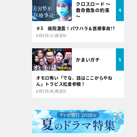
クロスロード ～
救命救急の約束
4
～
＃5 病院激震！パワハラ＆医療事故!?
8月4日(火)放送分
かまいガチ
5
オモロ怖い「でな、話はここからやね
ん」トラビス松倉参戦！
8月5日(水)放送分