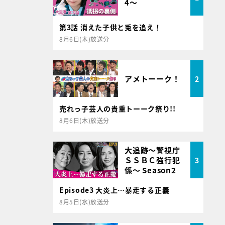
4～
第3話 消えた子供と兎を追え！
8月6日(木)放送分
アメトーーク！
2
売れっ子芸人の貴重トーーク祭り!!
8月6日(木)放送分
大追跡～警視庁
ＳＳＢＣ強行犯
3
係～ Season2
Episode3 大炎上…暴走する正義
8月5日(水)放送分