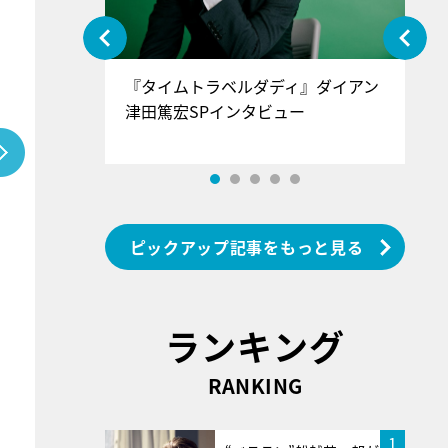
ぐ』＝LOV
『タイムトラベルダディ』ダイアン
『
香SPインタ
津田篤宏SPインタビュー
～
ピックアップ記事をもっと見る
ランキング
RANKING
1