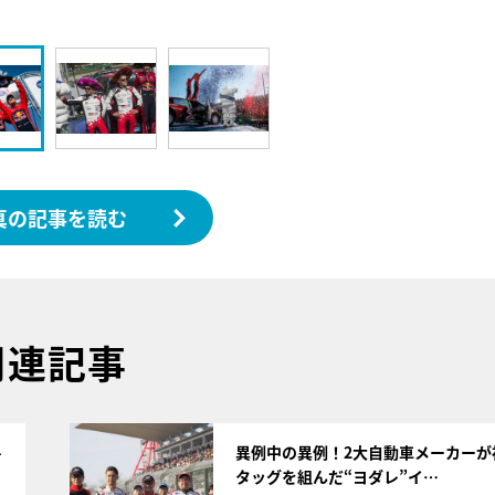
真の記事を読む
関連記事
サムネイル
4
異例中の異例！2大自動車メーカーが
タッグを組んだ“ヨダレ”イ…