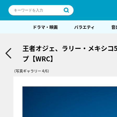
ドラマ・映画
バラエティ
音
王者オジェ、ラリー・メキシコ
プ【WRC】
（写真ギャラリー 4/6）