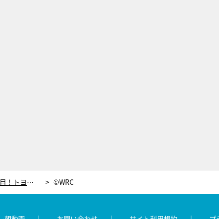
王者オジェ、ラリー・メキシコ5勝目！トヨタ・タナックは総合トップをキープ【WRC】
©WRC
レ朝動画
お問い合わせ
サイト利用規約
プ