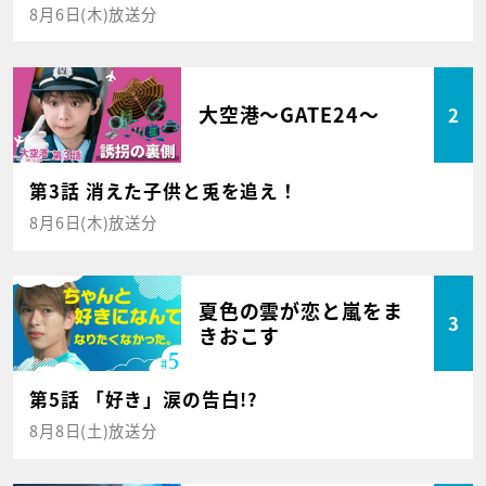
8月6日(木)放送分
大空港～GATE24～
2
第3話 消えた子供と兎を追え！
8月6日(木)放送分
夏色の雲が恋と嵐をま
3
きおこす
第5話 「好き」涙の告白!?
8月8日(土)放送分