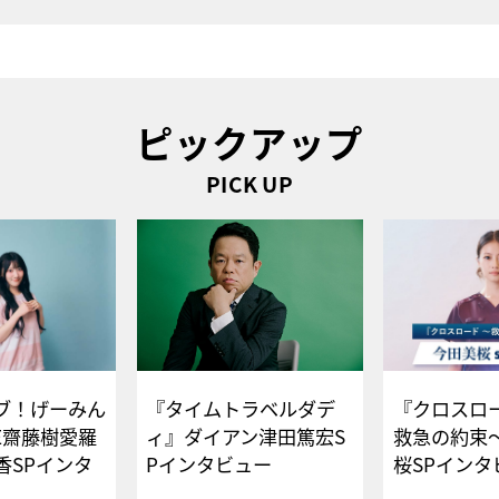
ピックアップ
PICK UP
ブ！げーみん
『タイムトラベルダデ
『クロスロー
E齋藤樹愛羅
ィ』ダイアン津田篤宏S
救急の約束
香SPインタ
Pインタビュー
桜SPイ