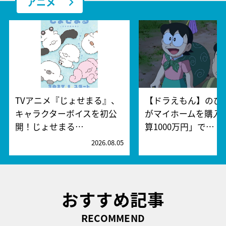
アニメ
TVアニメ『じょせまる』、
【ドラえもん】のび
キャラクターボイスを初公
がマイホームを購入!
開！じょせまる…
算1000万円」で…
2026.08.05
2
おすすめ記事
RECOMMEND