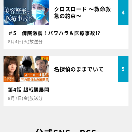
クロスロード ～救命救
4
急の約束～
＃5 病院激震！パワハラ＆医療事故!?
8月4日(火)放送分
名探偵のままでいて
5
第4話 超戦慄展開
8月7日(金)放送分