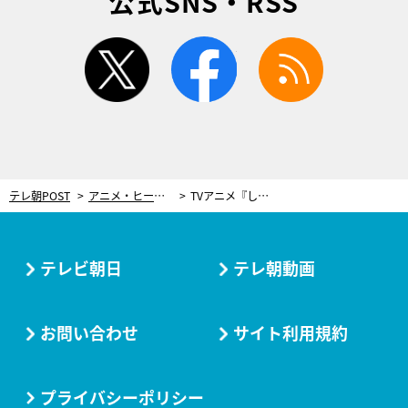
公式SNS・RSS
twitter
facebook
rss
テレ朝POST
アニメ・ヒーロー
TVアニメ『しろたん』本PV解禁！花咲心優、日高里菜、岩井里世の出演も決定
テレビ朝日
テレ朝動画
お問い合わせ
サイト利用規約
プライバシーポリシー