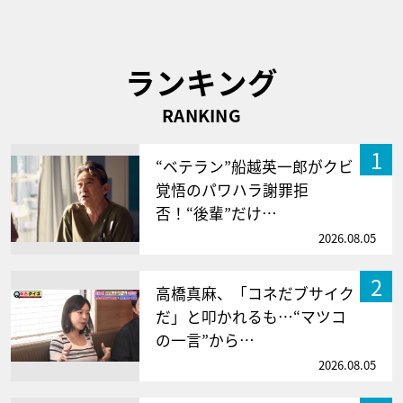
ランキング
RANKING
1
“ベテラン”船越英一郎がクビ
覚悟のパワハラ謝罪拒
否！“後輩”だけ…
2026.08.05
2
高橋真麻、「コネだブサイク
だ」と叩かれるも…“マツコ
の一言”から…
2026.08.05