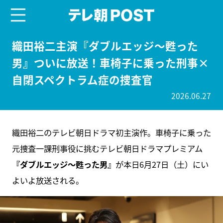
menu
テレ朝POST
織田裕二主演『ダブルエッジ～甦った
男』ついに放送！車椅子に乗った刑事×
自閉スペクトラム症の捜査官
2026.06.27
織田裕二のテレビ朝日ドラマ初主演作。車椅子に乗った
元捜査一課刑事役に挑むテレビ朝日ドラマプレミアム
『ダブルエッジ～甦った男』
が本日6月27日（土）にい
よいよ放送される。