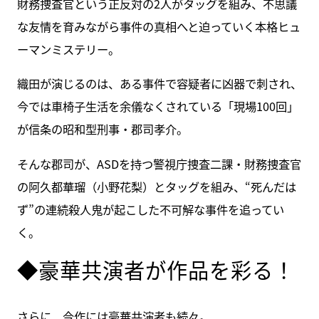
財務捜査官という正反対の2人がタッグを組み、不思議
な友情を育みながら事件の真相へと迫っていく本格ヒュ
ーマンミステリー。
織田が演じるのは、ある事件で容疑者に凶器で刺され、
今では車椅子生活を余儀なくされている「現場100回」
が信条の昭和型刑事・郡司孝介。
そんな郡司が、ASDを持つ警視庁捜査二課・財務捜査官
の阿久都華瑠（小野花梨）とタッグを組み、“死んだは
ず”の連続殺人鬼が起こした不可解な事件を追ってい
く。
◆豪華共演者が作品を彩る！
さらに、今作には豪華共演者も続々。