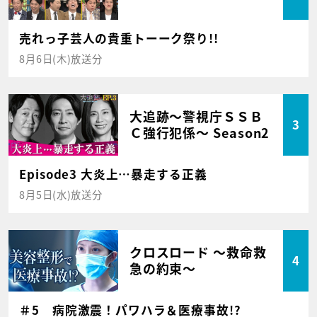
売れっ子芸人の貴重トーーク祭り!!
8月6日(木)放送分
大追跡～警視庁ＳＳＢ
3
Ｃ強行犯係～ Season2
Episode3 大炎上…暴走する正義
8月5日(水)放送分
クロスロード ～救命救
4
急の約束～
＃5 病院激震！パワハラ＆医療事故!?