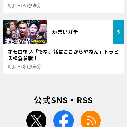
8月4日(火)放送分
かまいガチ
5
オモロ怖い「でな、話はここからやねん」トラビ
ス松倉参戦！
8月5日(水)放送分
公式SNS・RSS
twitter
facebook
rss