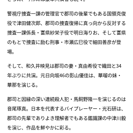
警視庁捜査一課の管理官で郡司の後輩でもある国領克俊
役で津田健次郎、郡司の捜査復帰に真っ向から反対する
捜査一課係長・富県紗栄子役で明日海りお、そして富県
のもとで捜査に励む刑事・市瀬広巳役で細田善彦が登
場。
そして、和久井映見は郡司の妻・真由希役で織田と34
年ぶりに共演。元日向坂46の影山優佳は、華瑠の妹・
華那を演じる。
郡司と因縁の深い連続殺人犯・馬飼野隆一を演じるのは
音尾琢真。日本を代表するバイプレーヤー・光石研は、
郡司の先輩でありよき理解者でもある鑑識課の中津川毅
を演じ、作品を鮮やかに彩る。