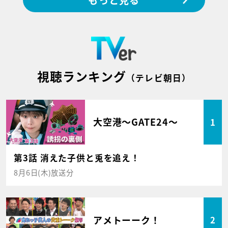
視聴ランキング
（テレビ朝日）
大空港～GATE24～
1
第3話 消えた子供と兎を追え！
8月6日(木)放送分
アメトーーク！
2