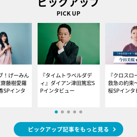
ピックアップ
PICK UP
ブ！げーみん
『タイムトラベルダデ
『クロスロー
E齋藤樹愛羅
ィ』ダイアン津田篤宏S
救急の約束
香SPインタ
Pインタビュー
桜SPイ
ピックアップ記事をもっと見る