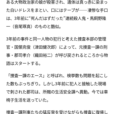
ある大物政治家の娘が殺害され、遺体は真っ赤に染まっ
た白いドレスをまとい、口にはテープが――凄惨な手口
は、3年前に“死んだはずだった”連続殺人鬼・馬飼野隆
一（音尾琢真）のものと酷似。
3年前の事件と同一人物の犯行と考えた捜査本部の管理
官・国領克俊（津田健次郎）によって、元捜査一課の刑
事・郡司孝介（織田裕二）が呼び戻されるところから物
語はスタートする。
「捜査一課のエース」と呼ばれ、検挙数も問題を起こし
た数もぶっちぎり。しかし3年前に犯人と接触した現場
で刺された郡司は、所轄の生活安全課へ異動。今では車
椅子生活を送っていた。
捜査一課刑事たちの猛反発を受けながらも捜査に復帰し