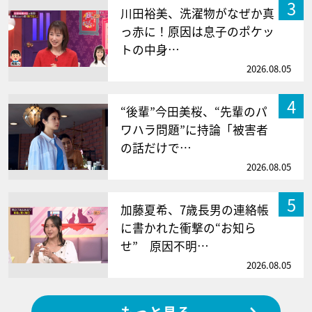
3
川田裕美、洗濯物がなぜか真
っ赤に！原因は息子のポケッ
トの中身…
2026.08.05
4
“後輩”今田美桜、“先輩のパ
ワハラ問題”に持論「被害者
の話だけで…
2026.08.05
5
加藤夏希、7歳長男の連絡帳
に書かれた衝撃の“お知ら
せ” 原因不明…
2026.08.05
もっと見る