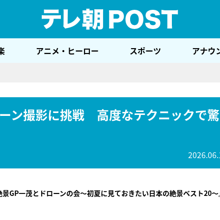
テレ
楽
アニメ・ヒーロー
スポーツ
アナウ
ーン撮影に挑戦 高度なテクニックで驚
2026.06.
絶景GP一茂とドローンの会～初夏に見ておきたい日本の絶景ベスト20～