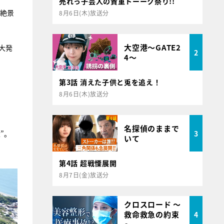
売れっ子芸人の貴重トーーク祭り!!
「絶景
8月6日(木)放送分
大空港～GATE2
大発
2
4～
第3話 消えた子供と兎を追え！
8月6日(木)放送分
名探偵のままで
3
”。
いて
第4話 超戦慄展開
8月7日(金)放送分
クロスロード ～
救命救急の約束
4