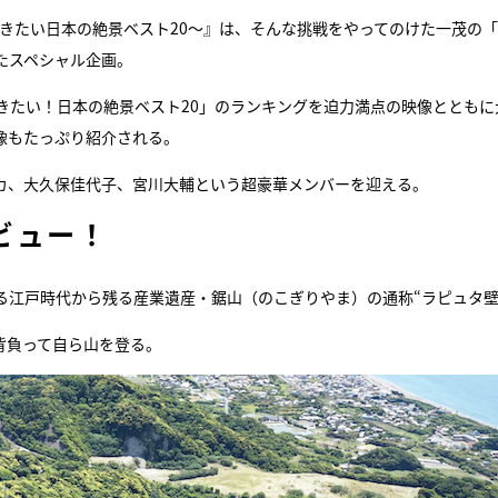
きたい日本の絶景ベスト20～』は、そんな挑戦をやってのけた一茂の
たスペシャル企画。
きたい！日本の絶景ベスト20」のランキングを迫力満点の映像とともに
像もたっぷり紹介される。
カ、大久保佳代子、宮川大輔という超豪華メンバーを迎える。
ビュー！
る江戸時代から残る産業遺産・鋸山（のこぎりやま）の通称“ラピュタ壁
背負って自ら山を登る。