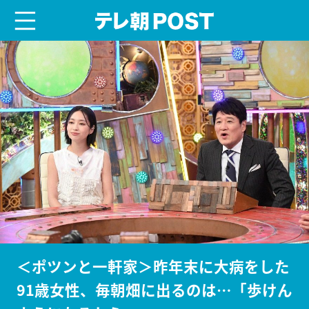
menu
テレ朝POST
＜ポツンと一軒家＞昨年末に大病をした
91歳女性、毎朝畑に出るのは…「歩けん