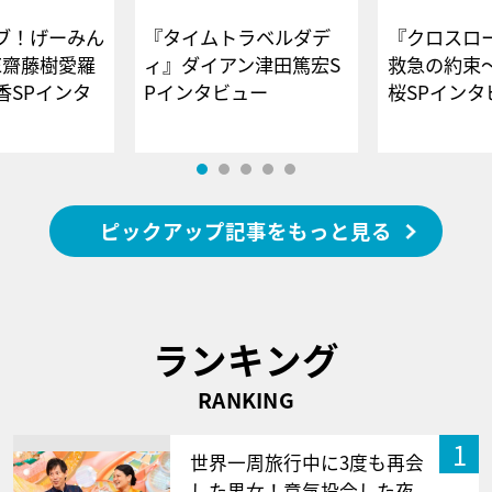
ブ！げーみん
『タイムトラベルダデ
『クロスロー
E齋藤樹愛羅
ィ』ダイアン津田篤宏S
救急の約束
香SPインタ
Pインタビュー
桜SPイ
ピックアップ記事をもっと見る
ランキング
RANKING
1
世界一周旅行中に3度も再会
した男女！意気投合した夜