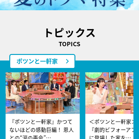
トピックス
TOPICS
ポツンと一軒家
『ポツンと一軒家』かつて
＜ポツンと一軒家＞1
ないほどの感動巨編！ 恩人
『劇的ビフォーアフ
との“涙の再会”…
に登場した家を…