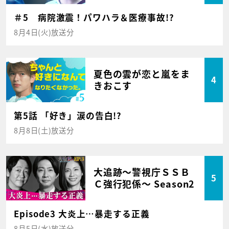
＃5 病院激震！パワハラ＆医療事故!?
8月4日(火)放送分
夏色の雲が恋と嵐をま
4
きおこす
第5話 「好き」涙の告白!?
8月8日(土)放送分
大追跡～警視庁ＳＳＢ
5
Ｃ強行犯係～ Season2
Episode3 大炎上…暴走する正義
8月5日(水)放送分