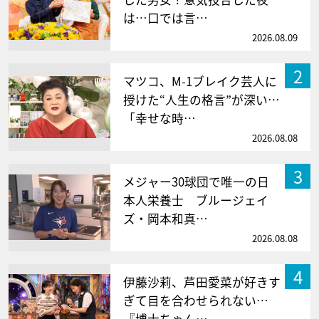
は…口では言…
2026.08.09
2
マツコ、M-1ブレイク芸人に
授けた“人生の格言”が深い…
「幸せな時…
2026.08.08
3
メジャー30球団で唯一の日
本人栄養士 ブルージェイ
ズ・岡本和真…
2026.08.08
4
伊藤沙莉、芦田愛菜が好きす
ぎて目を合わせられない…
『博士ちゃん…