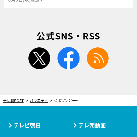
公式SNS・RSS
twitter
facebook
rss
テレ朝POST
バラエティ
＜ポツンと一軒家＞昨年末に大病をした91歳女性、毎朝畑に出るのは…「歩けんようになるから」
テレビ朝日
テレ朝動画