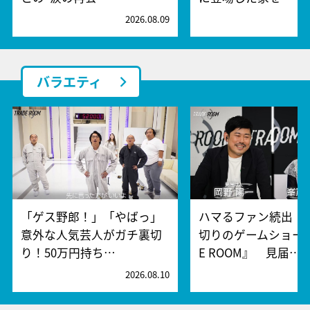
2026.08.09
2
バラエティ
「ゲス野郎！」「やばっ」
ハマるファン続出！
意外な人気芸人がガチ裏切
切りのゲームショー『
り！50万円持ち…
E ROOM』 見届…
2026.08.10
2