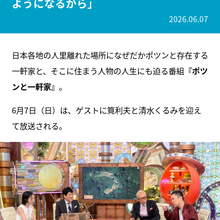
ようになるから」
2026.06.07
日本各地の人里離れた場所になぜだかポツンと存在する
一軒家と、そこに住まう人物の人生にも迫る番組
『ポツ
ンと一軒家』
。
6月7日（日）は、ゲストに筧利夫と清水くるみを迎え
て放送される。