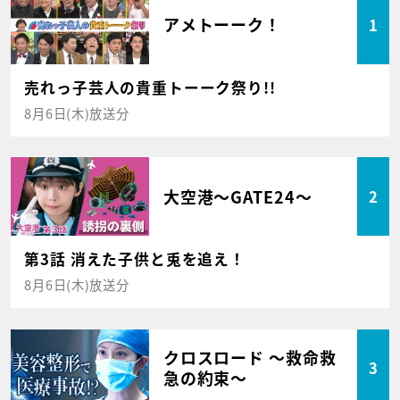
アメトーーク！
1
売れっ子芸人の貴重トーーク祭り!!
8月6日(木)放送分
大空港～GATE24～
2
第3話 消えた子供と兎を追え！
8月6日(木)放送分
クロスロード ～救命救
3
急の約束～