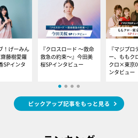
ブ！げーみん
『クロスロード ～救命
『マジプロ
E齋藤樹愛羅
救急の約束～』今田美
ー、ももク
香SPインタ
桜SPインタビュー
クロ×東京0
ンタビュー
ピックアップ記事をもっと見る