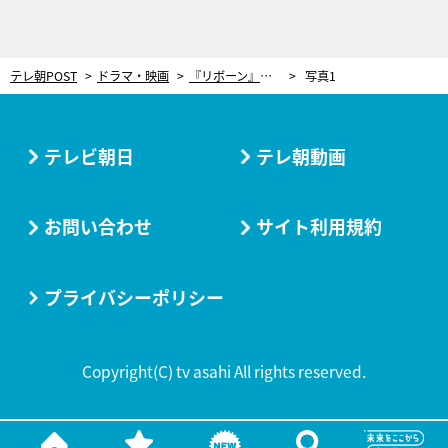
テレ朝POST
ドラマ・映画
『リボーン』最終回直前で意味深な一言！冷酷社長・光誠（高橋一生）の英治（小日向文世）への返しに「やっぱ中身って」
写真1
テレビ朝日
テレ朝動画
お問い合わせ
サイト利用規約
プライバシーポリシー
Copyright(C) tv asahi All rights reserved.