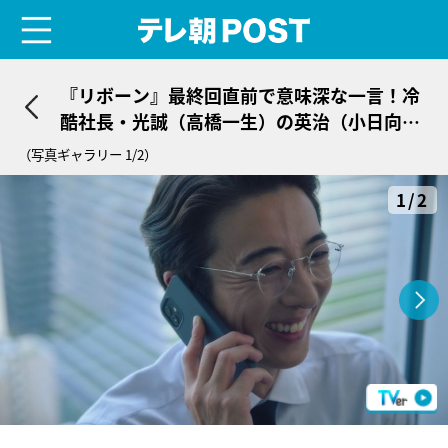
menu
テレ朝POST
『リボーン』最終回直前で意味深な一言！冷
酷社長・光誠（高橋一生）の英治（小日向文
世）への返しに「やっぱ中身って」
（写真ギャラリー 1/2）
1/2