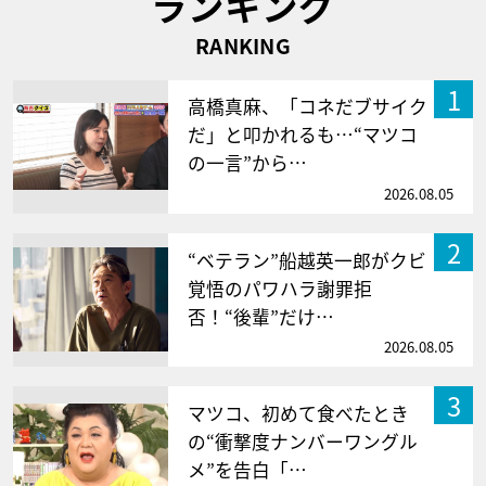
ランキング
RANKING
1
高橋真麻、「コネだブサイク
だ」と叩かれるも…“マツコ
の一言”から…
2026.08.05
2
“ベテラン”船越英一郎がクビ
覚悟のパワハラ謝罪拒
否！“後輩”だけ…
2026.08.05
3
マツコ、初めて食べたとき
の“衝撃度ナンバーワングル
メ”を告白「…