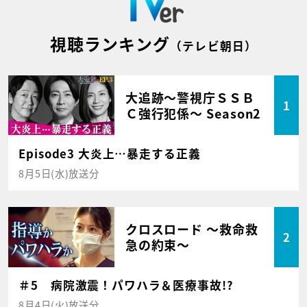
視聴ランキング
（テレビ朝日）
大追跡～警視庁ＳＳＢ
1
Ｃ強行犯係～ Season2
Episode3 大炎上…暴走する正義
8月5日(水)放送分
クロスロード ～救命救
2
急の約束～
＃5 病院激震！パワハラ＆医療事故!?
8月4日(火)放送分