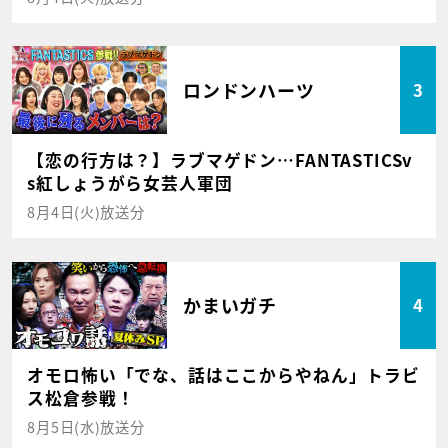
ロンドンハーツ
3
【恋の行方は？】ラブマゲドン…FANTASTICSv
s紅しょうがら女芸人軍団
8月4日(火)放送分
かまいガチ
4
オモロ怖い「でな、話はここからやねん」トラビ
ス松倉参戦！
8月5日(水)放送分