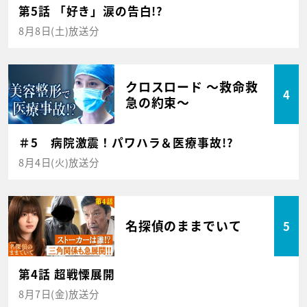
第5話 「好き」涙の告白!?
8月8日(土)放送分
クロスロード ～救命救
4
急の約束～
＃5 病院激震！パワハラ＆医療事故!?
8月4日(火)放送分
名探偵のままでいて
5
第4話 超戦慄展開
8月7日(金)放送分