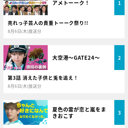
アメトーーク！
1
売れっ子芸人の貴重トーーク祭り!!
8月6日(木)放送分
大空港～GATE24～
2
第3話 消えた子供と兎を追え！
8月6日(木)放送分
夏色の雲が恋と嵐をま
3
きおこす