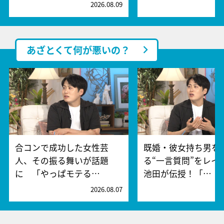
2026.08.09
2
あざとくて何が悪いの？
合コンで成功した女性芸
既婚・彼女持ち男を
人、その振る舞いが話題
る“一言質問”をレイ
に 「やっぱモテる…
池田が伝授！「…
2026.08.07
2