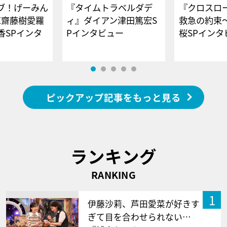
ブ！げーみん
『タイムトラベルダデ
『クロスロー
E齋藤樹愛羅
ィ』ダイアン津田篤宏S
救急の約束
香SPインタ
Pインタビュー
桜SPイ
ピックアップ記事をもっと見る
ランキング
RANKING
1
伊藤沙莉、芦田愛菜が好きす
ぎて目を合わせられない…