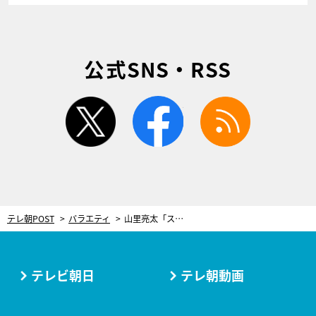
公式SNS・RSS
twitter
facebook
rss
テレ朝POST
バラエティ
山里亮太「スッゲェ好きなのに」“関係性リセット”有名タレントの実名＆塩対応を告白
テレビ朝日
テレ朝動画