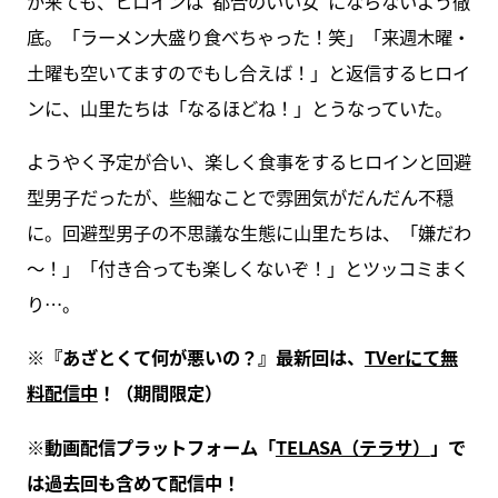
が来ても、ヒロインは“都合のいい女”にならないよう徹
底。「ラーメン大盛り食べちゃった！笑」「来週木曜・
土曜も空いてますのでもし合えば！」と返信するヒロイ
ンに、山里たちは「なるほどね！」とうなっていた。
ようやく予定が合い、楽しく食事をするヒロインと回避
型男子だったが、些細なことで雰囲気がだんだん不穏
に。回避型男子の不思議な生態に山里たちは、「嫌だわ
～！」「付き合っても楽しくないぞ！」とツッコミまく
り…。
※
『あざとくて何が悪いの？』最新回は、
TVer
にて無
料配信中
！（期間限定）
※
動画配信プラットフォーム「
TELASA
（テラサ）
」で
は過去回も含めて配信中！