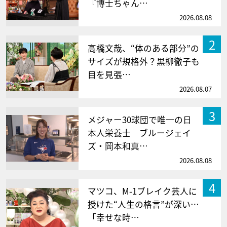
『博士ちゃん…
2026.08.08
2
高橋文哉、“体のある部分”の
サイズが規格外？黒柳徹子も
目を見張…
2026.08.07
3
メジャー30球団で唯一の日
本人栄養士 ブルージェイ
ズ・岡本和真…
2026.08.08
4
マツコ、M-1ブレイク芸人に
授けた“人生の格言”が深い…
「幸せな時…