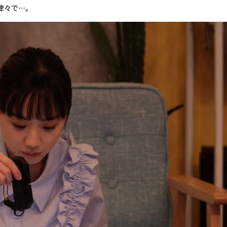
津々で…。
『アイ＝ラブ！げーみん
E齋藤樹愛羅＆佐々木舞
ビュー