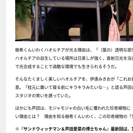
樹希くんいわくハオルチアが光る理由は、「（葉の）透明な部
ハオルチアの自生している場所は日差しが強く、直射日光を浴
で光合成することで過酷な環境でも生きられるそうだ。
そんなたくましく美しいハオルチアを、伊達みきおが「これお
意。「枕元に置いて寝る前にキラキラみたいな…」と語る芦田
スタジオの笑いを誘っていた。
ほかにも芦田は、モジャモジャの白い毛に覆われた珍奇植物に「
い理由とは？ 理由を知る樹希くんいわく、この珍奇植物の「
※『サンドウィッチマン＆芦田愛菜の博士ちゃん』最新回は、