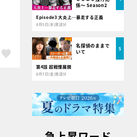
係～ Season2
Episode3 大炎上…暴走する正義
8月5日(水)放送分
名探偵のままで
5
いて
ア
はてブ
スキボタン
第4話 超戦慄展開
8月7日(金)放送分
急上昇ワード