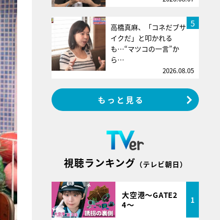
5
高橋真麻、「コネだブサ
イクだ」と叩かれる
も…“マツコの一言”か
ら…
2026.08.05
もっと見る
視聴ランキング
（テレビ朝日）
大空港～GATE2
1
4～