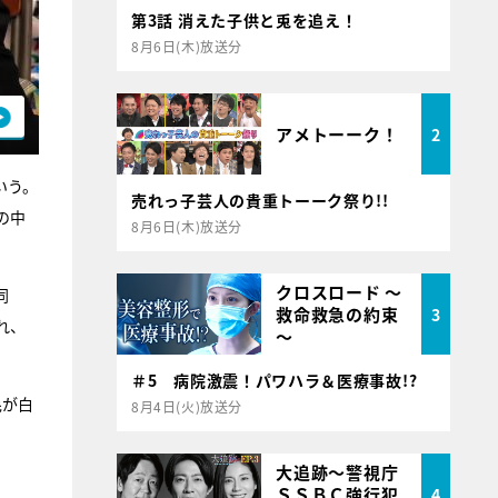
第3話 消えた子供と兎を追え！
8月6日(木)放送分
アメトーーク！
2
いう。
売れっ子芸人の貴重トーーク祭り!!
の中
8月6日(木)放送分
クロスロード ～
同
救命救急の約束
3
れ、
～
＃5 病院激震！パワハラ＆医療事故!?
毛が白
8月4日(火)放送分
大追跡～警視庁
ＳＳＢＣ強行犯
4