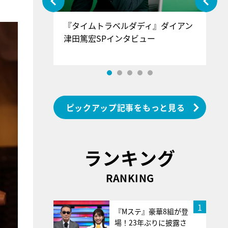
ぐ』＝LOV
『タイムトラベルダディ』ダイアン
『
香SPインタ
津田篤宏SPインタビュー
～
ピックアップ記事をもっと見る
ランキング
RANKING
1
『Mステ』豪華8組が登
場！23年ぶりに披露さ