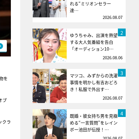
れる“ミリオンセラー
達…
2026.08.07
2
ゆうちゃみ、出演を熱望
する大人気番組を告白
「オーディション10…
2026.08.06
3
マツコ、みずからの洗濯
物を
事情を明かし有吉おどろ
き！私服で外出す…
2026.08.07
オブ
4
既婚・彼女持ち男を見極
ックラ
める“一言質問”をレイン
ボー池田が伝授！…
2026.08.07