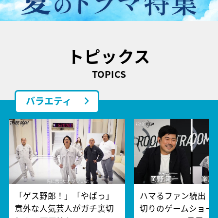
トピックス
TOPICS
バラエティ
「ゲス野郎！」「やばっ」
ハマるファン続出！
意外な人気芸人がガチ裏切
切りのゲームショー『