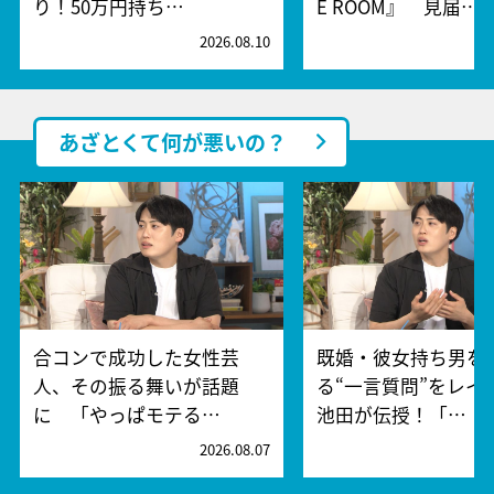
り！50万円持ち…
E ROOM』 見届…
2026.08.10
2
あざとくて何が悪いの？
合コンで成功した女性芸
既婚・彼女持ち男を
人、その振る舞いが話題
る“一言質問”をレイ
に 「やっぱモテる…
池田が伝授！「…
2026.08.07
2