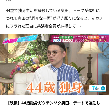
44歳で独身生活を謳歌している奥田。トークが進むに
つれて奥田の“厄介な一面”が浮き彫りになると、元カノ
にフラれた理由に共演者全員が納得して…。
【映像】44歳独身ガクテンソク奥田、デートで遅刻し