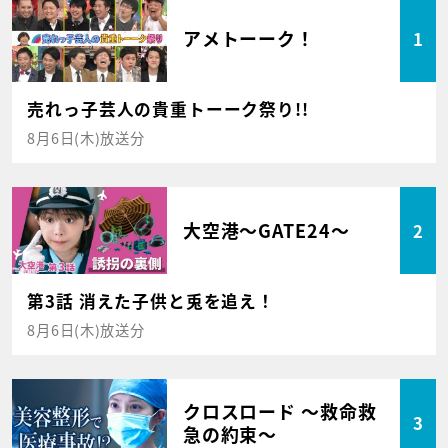
アメトーーク！
1
売れっ子芸人の貴重トーーク祭り!!
8月6日(木)放送分
大空港～GATE24～
2
第3話 消えた子供と兎を追え！
8月6日(木)放送分
クロスロード ～救命救
3
急の約束～