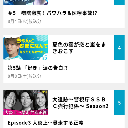
＃5 病院激震！パワハラ＆医療事故!?
8月4日(火)放送分
夏色の雲が恋と嵐をま
4
きおこす
第5話 「好き」涙の告白!?
8月8日(土)放送分
大追跡～警視庁ＳＳＢ
5
Ｃ強行犯係～ Season2
Episode3 大炎上…暴走する正義