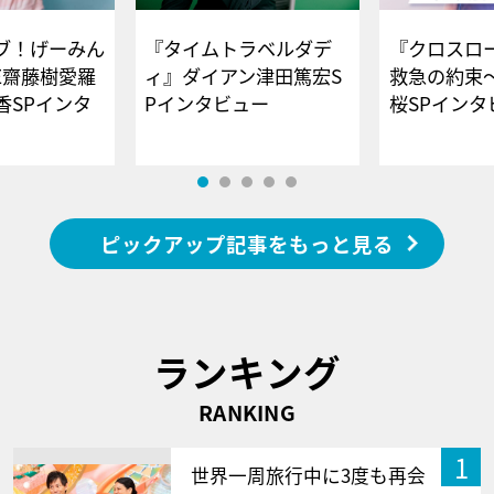
ブ！げーみん
『タイムトラベルダデ
『クロスロー
E齋藤樹愛羅
ィ』ダイアン津田篤宏S
救急の約束
香SPインタ
Pインタビュー
桜SPイ
ピックアップ記事をもっと見る
ランキング
RANKING
1
世界一周旅行中に3度も再会