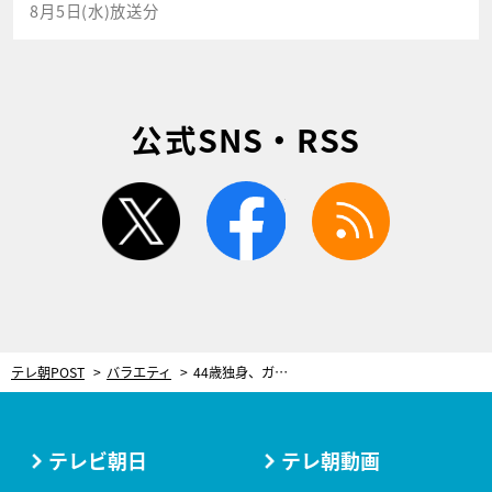
8月5日(水)放送分
公式SNS・RSS
twitter
facebook
rss
テレ朝POST
バラエティ
44歳独身、ガクテンソク奥田が恋人から言われた“別れの言葉” その中の1文字が「絶妙！」
テレビ朝日
テレ朝動画