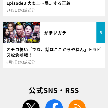
Episode3 大炎上…暴走する正義
8月5日(水)放送分
かまいガチ
5
オモロ怖い「でな、話はここからやねん」トラビ
ス松倉参戦！
8月5日(水)放送分
公式SNS・RSS
twitter
facebook
rss