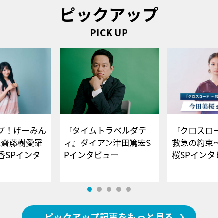
ピックアップ
PICK UP
ブ！げーみん
『タイムトラベルダデ
『クロスロー
E齋藤樹愛羅
ィ』ダイアン津田篤宏S
救急の約束
香SPインタ
Pインタビュー
桜SPイ
ピックアップ記事をもっと見る