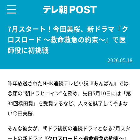
menu
テレ朝POST
7月スタート！今田美桜、新ドラマ『ク
ロスロード ～救命救急の約束～』で医
師役に初挑戦
2026.05.18
昨年放送されたNHK連続テレビ小説『あんぱん』では
念願の“朝ドラヒロイン”を務め、先日5月10日には「第
34回橋田賞」を受賞するなど、人々を魅了してやまな
い今田美桜。
そんな彼女が、朝ドラ後初の連続ドラマとなる7月スタ
ートの新ドラマ
『クロスロード ～救命救急の約束～』