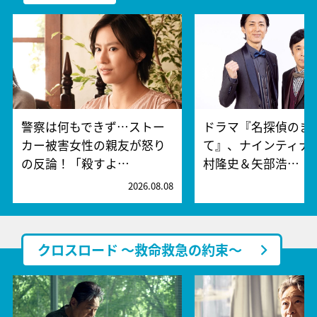
警察は何もできず…ストー
ドラマ『名探偵のま
カー被害女性の親友が怒り
て』、ナインティナ
の反論！「殺すよ…
村隆史＆矢部浩…
2026.08.08
2
クロスロード ～救命救急の約束～