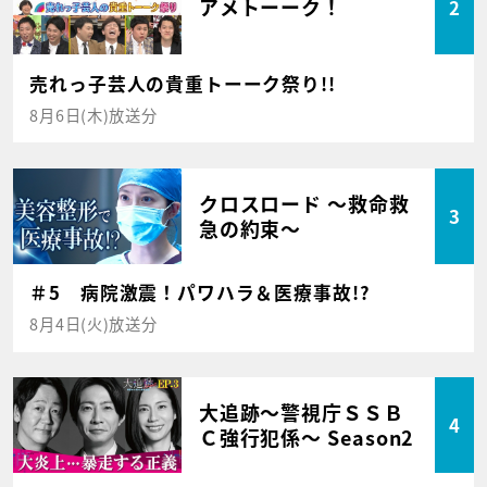
アメトーーク！
2
売れっ子芸人の貴重トーーク祭り!!
8月6日(木)放送分
クロスロード ～救命救
3
急の約束～
＃5 病院激震！パワハラ＆医療事故!?
8月4日(火)放送分
大追跡～警視庁ＳＳＢ
4
Ｃ強行犯係～ Season2