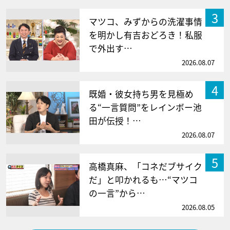
3
マツコ、みずからの洗濯事情
を明かし有吉おどろき！私服
で外出す…
2026.08.07
4
既婚・彼女持ち男を見極め
る“一言質問”をレインボー池
田が伝授！…
2026.08.07
5
高橋真麻、「コネだブサイク
だ」と叩かれるも…“マツコ
の一言”から…
2026.08.05