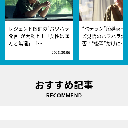
レジェンド医師の“パワハラ
“ベテラン”船越英一
発言”が大炎上！「女性はほ
ビ覚悟のパワハラ謝
んと無理」「…
否！“後輩”だけに…
2026.08.06
2
おすすめ記事
RECOMMEND