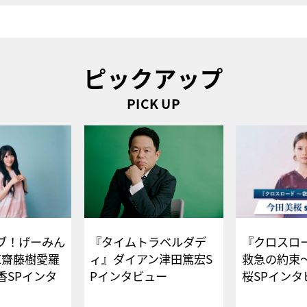
ピックアップ
PICK UP
ブ！げーみん
『タイムトラベルダデ
『クロスロー
E齋藤樹愛羅
ィ』ダイアン津田篤宏S
救急の約束
香SPインタ
Pインタビュー
桜SPイ