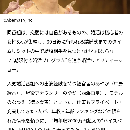
©AbemaTV,Inc.
同番組は、恋愛には自信があるものの、婚活は初心者の
女性3人が集結し、30日後に行われる結婚式までのタイ
ムリミットの中で結婚相手を見つけなければならな
い“期限付き婚活プログラム”を追う婚活リアリティーシ
ョー。
人気婚活番組への出演経験を持つ経営者のあやか（中野
綾香）、現役アナウンサーのゆか（西澤由夏）、モデル
のなつえ（徳本夏恵）といった、仕事もプライベートも
充実してきた3人が、年収・年齢ランキングなどの限ら
れた情報を頼りに、平均年収2000万円超えの“ハイスぺ
男性”総勢30人の中から会ってみたい1人を選択。