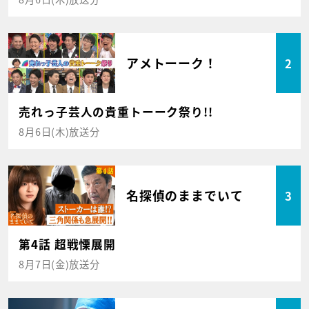
アメトーーク！
2
売れっ子芸人の貴重トーーク祭り!!
8月6日(木)放送分
名探偵のままでいて
3
第4話 超戦慄展開
8月7日(金)放送分