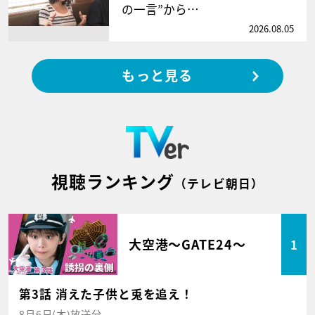
の一言”から…
2026.08.05
もっと見る
視聴ランキング
（テレビ朝日）
大空港～GATE24～
1
第3話 消えた子供と兎を追え！
8月6日(木)放送分