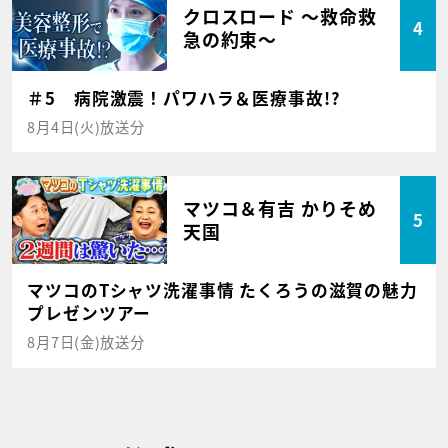
クロスロード ～救命救
4
急の約束～
＃5 病院激震！パワハラ＆医療事故!?
8月4日(火)放送分
マツコ＆有吉 かりそめ
5
天国
マツコのTシャツ洗濯事情 たくろうの滋賀の魅力
プレゼンツアー
8月7日(金)放送分