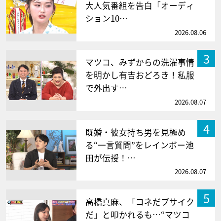
大人気番組を告白「オーディ
ション10…
2026.08.06
3
マツコ、みずからの洗濯事情
を明かし有吉おどろき！私服
で外出す…
2026.08.07
4
既婚・彼女持ち男を見極め
る“一言質問”をレインボー池
田が伝授！…
2026.08.07
5
高橋真麻、「コネだブサイク
だ」と叩かれるも…“マツコ