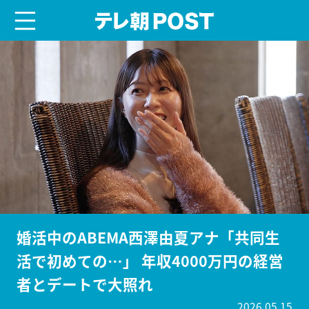
menu
テレ朝POST
婚活中のABEMA西澤由夏アナ「共同生
活で初めての…」 年収4000万円の経営
者とデートで大照れ
2026.05.15