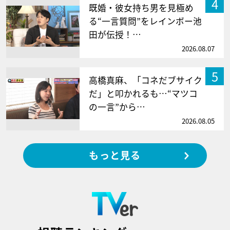
4
既婚・彼女持ち男を見極め
る“一言質問”をレインボー池
田が伝授！…
2026.08.07
5
高橋真麻、「コネだブサイク
だ」と叩かれるも…“マツコ
の一言”から…
2026.08.05
もっと見る