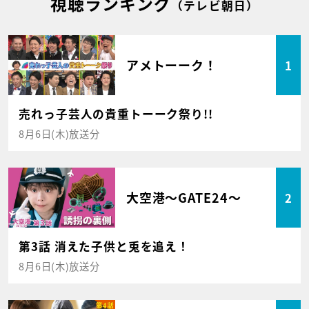
視聴ランキング
（テレビ朝日）
アメトーーク！
1
売れっ子芸人の貴重トーーク祭り!!
8月6日(木)放送分
大空港～GATE24～
2
第3話 消えた子供と兎を追え！
8月6日(木)放送分