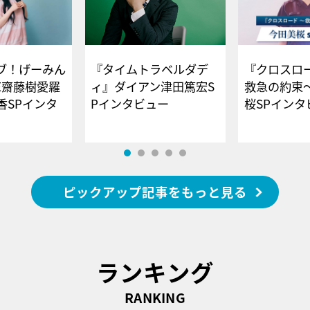
ブ！げーみん
『タイムトラベルダデ
『クロスロー
E齋藤樹愛羅
ィ』ダイアン津田篤宏S
救急の約束
香SPインタ
Pインタビュー
桜SPイ
ピックアップ記事をもっと見る
ランキング
RANKING