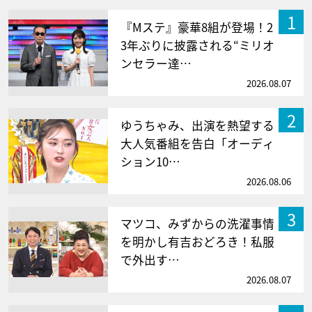
1
『Mステ』豪華8組が登場！2
3年ぶりに披露される“ミリオ
ンセラー達…
2026.08.07
2
ゆうちゃみ、出演を熱望する
大人気番組を告白「オーディ
ション10…
2026.08.06
3
マツコ、みずからの洗濯事情
を明かし有吉おどろき！私服
で外出す…
2026.08.07