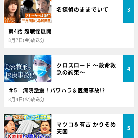
名探偵のままでいて
3
第4話 超戦慄展開
8月7日(金)放送分
クロスロード ～救命救
4
急の約束～
＃5 病院激震！パワハラ＆医療事故!?
8月4日(火)放送分
マツコ＆有吉 かりそめ
5
天国