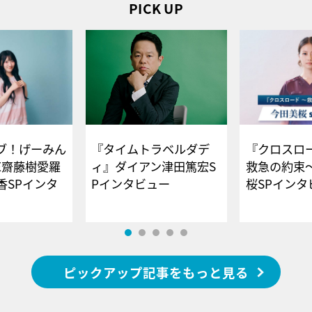
PICK UP
ブ！げーみん
『タイムトラベルダデ
『クロスロー
E齋藤樹愛羅
ィ』ダイアン津田篤宏S
救急の約束
香SPインタ
Pインタビュー
桜SPイ
ピックアップ記事をもっと見る