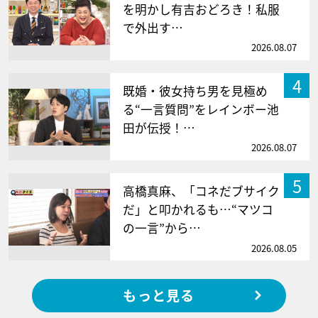
を明かし有吉おどろき！私服
で外出す…
2026.08.07
4
既婚・彼女持ち男を見極め
る“一言質問”をレインボー池
田が伝授！…
2026.08.07
5
高橋真麻、「コネだブサイク
だ」と叩かれるも…“マツコ
の一言”から…
2026.08.05
もっと見る