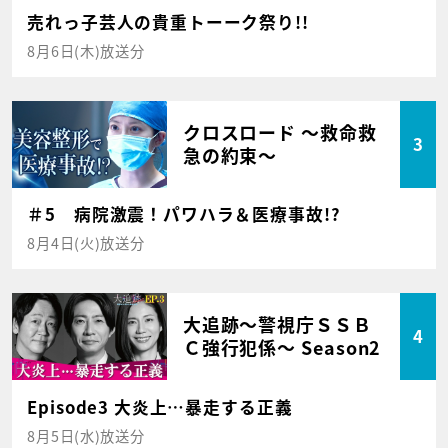
売れっ子芸人の貴重トーーク祭り!!
8月6日(木)放送分
クロスロード ～救命救
3
急の約束～
＃5 病院激震！パワハラ＆医療事故!?
8月4日(火)放送分
大追跡～警視庁ＳＳＢ
4
Ｃ強行犯係～ Season2
Episode3 大炎上…暴走する正義
8月5日(水)放送分