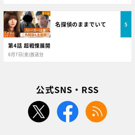
名探偵のままでいて
5
第4話 超戦慄展開
8月7日(金)放送分
公式SNS・RSS
twitter
facebook
rss