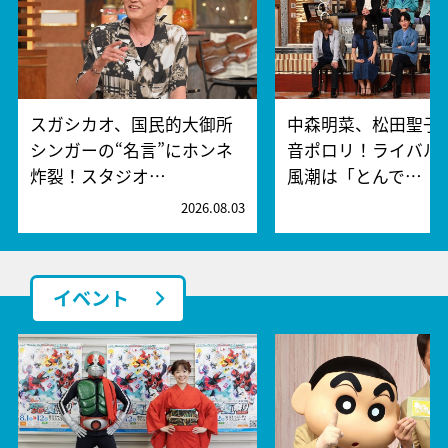
スガシカオ、国民的大御所
中森明菜、松田聖子
シンガーの“名言”にホンネ
音ポロリ！ライバル
炸裂！スタジオ…
風潮は「とんで…
2026.08.03
2
イベント