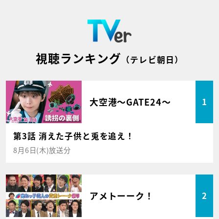
視聴ランキング
（テレビ朝日）
大空港～GATE24～
1
第3話 消えた子供と兎を追え！
8月6日(木)放送分
アメトーーク！
2