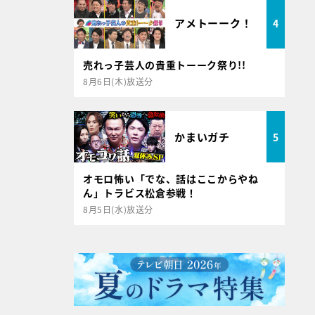
アメトーーク！
4
売れっ子芸人の貴重トーーク祭り!!
8月6日(木)放送分
かまいガチ
5
オモロ怖い「でな、話はここからやね
ん」トラビス松倉参戦！
8月5日(水)放送分