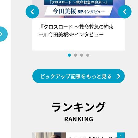
ぐ』＝LOV
『クロスロード ～救命救急の約束
『
香SPインタ
～』今田美桜SPインタビュー
ロ
ン
ピックアップ記事をもっと見る
ランキング
RANKING
1