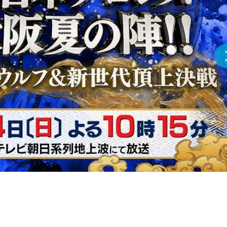
『アイ＝ラブ！げーみん
E齋藤樹愛羅＆佐々木舞
ビュー