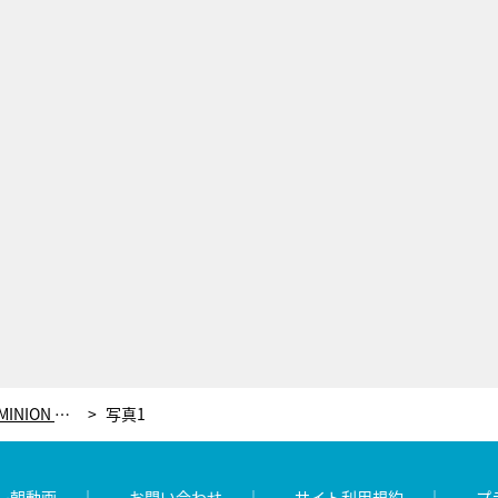
新日本プロレス上半期の天王山「DOMINION 6.14 in OSAKA-JO HALL」放送時間解禁！地上波ゲスト解説に有田哲平
写真1
レ朝動画
お問い合わせ
サイト利用規約
プ