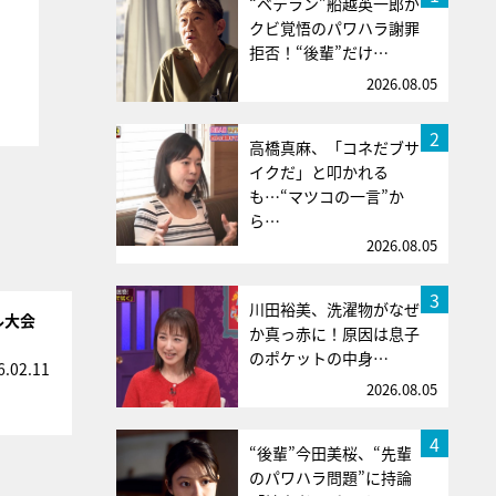
“ベテラン”船越英一郎が
クビ覚悟のパワハラ謝罪
拒否！“後輩”だけ…
2026.08.05
2
高橋真麻、「コネだブサ
イクだ」と叩かれる
も…“マツコの一言”か
ら…
2026.08.05
3
川田裕美、洗濯物がなぜ
ル大会
か真っ赤に！原因は息子
のポケットの中身…
6.02.11
2026.08.05
4
“後輩”今田美桜、“先輩
のパワハラ問題”に持論