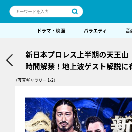
ドラマ・映画
バラエティ
音
新日本プロレス上半期の天王山「DOMI
時間解禁！地上波ゲスト解説に
（写真ギャラリー 1/2）