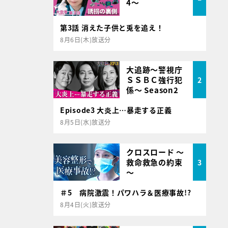
4～
第3話 消えた子供と兎を追え！
8月6日(木)放送分
大追跡～警視庁
ＳＳＢＣ強行犯
2
係～ Season2
Episode3 大炎上…暴走する正義
8月5日(水)放送分
クロスロード ～
救命救急の約束
3
～
＃5 病院激震！パワハラ＆医療事故!?
8月4日(火)放送分