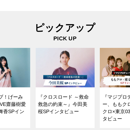
ピックアップ
PICK UP
ブ！げーみ
『クロスロード ～救命
『マジプロ
VE齋藤樹愛
救急の約束～』今田美
ー、ももク
舞香SPイン
桜SPインタビュー
クロ×東京0
タビュー