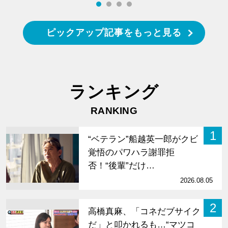
ピックアップ記事をもっと見る
ランキング
RANKING
1
“ベテラン”船越英一郎がクビ
覚悟のパワハラ謝罪拒
否！“後輩”だけ…
2026.08.05
2
高橋真麻、「コネだブサイク
だ」と叩かれるも…“マツコ