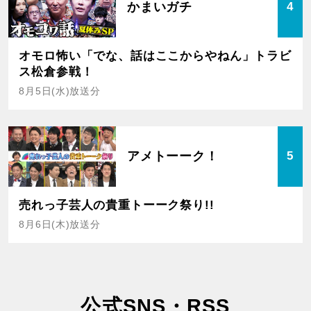
かまいガチ
4
オモロ怖い「でな、話はここからやねん」トラビ
ス松倉参戦！
8月5日(水)放送分
アメトーーク！
5
売れっ子芸人の貴重トーーク祭り!!
8月6日(木)放送分
公式SNS・RSS