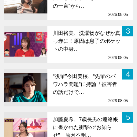
の一言”から…
2026.08.05
3
川田裕美、洗濯物がなぜか真
っ赤に！原因は息子のポケッ
トの中身…
2026.08.05
4
“後輩”今田美桜、“先輩のパ
ワハラ問題”に持論「被害者
の話だけで…
2026.08.05
5
加藤夏希、7歳長男の連絡帳
に書かれた衝撃の“お知ら
せ” 原因不明…