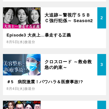
大追跡～警視庁ＳＳＢ
2
Ｃ強行犯係～ Season2
Episode3 大炎上…暴走する正義
8月5日(水)放送分
クロスロード ～救命救
3
急の約束～
＃5 病院激震！パワハラ＆医療事故!?
8月4日(火)放送分