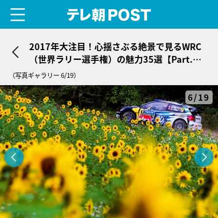
menu
テレ朝POST
2017年大注目！心揺さぶる絶景で見るWRC
（世界ラリー選手権）の魅力35選【Part.
2】
（写真ギャラリー 6/19）
6/19