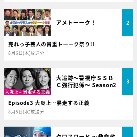
アメトーーク！
2
売れっ子芸人の貴重トーーク祭り!!
8月6日(木)放送分
大追跡～警視庁ＳＳＢ
3
Ｃ強行犯係～ Season2
Episode3 大炎上…暴走する正義
8月5日(水)放送分
クロスロード ～救命救