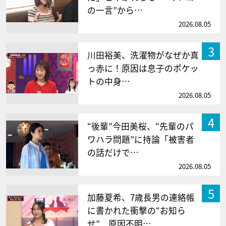
の一言”から…
2026.08.05
3
川田裕美、洗濯物がなぜか真
っ赤に！原因は息子のポケッ
トの中身…
2026.08.05
4
“後輩”今田美桜、“先輩のパ
ワハラ問題”に持論「被害者
の話だけで…
2026.08.05
5
加藤夏希、7歳長男の連絡帳
に書かれた衝撃の“お知ら
せ” 原因不明…