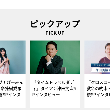
ピックアップ
PICK UP
ブ！げーみん
『タイムトラベルダデ
『クロスロー
E齋藤樹愛羅
ィ』ダイアン津田篤宏S
救急の約束
香SPインタ
Pインタビュー
桜SPイ