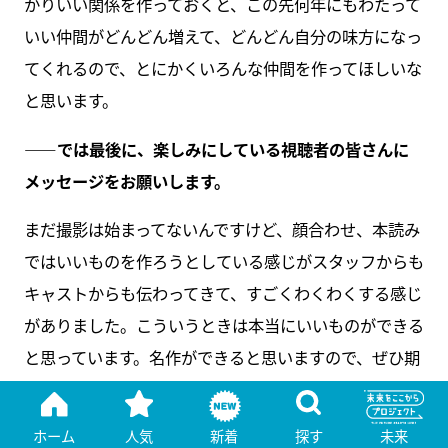
かりいい関係を作っておくと、この先何年にもわたって
いい仲間がどんどん増えて、どんどん自分の味方になっ
てくれるので、とにかくいろんな仲間を作ってほしいな
と思います。
――では最後に、楽しみにしている視聴者の皆さんに
メッセージをお願いします。
まだ撮影は始まってないんですけど、顔合わせ、本読み
ではいいものを作ろうとしている感じがスタッフからも
キャストからも伝わってきて、すごくわくわくする感じ
がありました。こういうときは本当にいいものができる
と思っています。名作ができると思いますので、ぜひ期
待していただきたいです。
ホーム
人気
新着
探す
未来
※番組情報：2026年4月クール新番組『
ボーダレス～