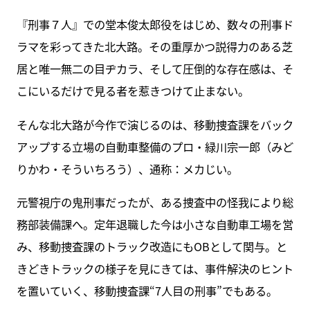
『刑事７人』での堂本俊太郎役をはじめ、数々の刑事ド
ラマを彩ってきた北大路。その重厚かつ説得力のある芝
居と唯一無二の目ヂカラ、そして圧倒的な存在感は、そ
こにいるだけで見る者を惹きつけて止まない。
そんな北大路が今作で演じるのは、移動捜査課をバック
アップする立場の自動車整備のプロ・緑川宗一郎（みど
りかわ・そういちろう）、通称：メカじい。
元警視庁の鬼刑事だったが、ある捜査中の怪我により総
務部装備課へ。定年退職した今は小さな自動車工場を営
み、移動捜査課のトラック改造にもOBとして関与。と
きどきトラックの様子を見にきては、事件解決のヒント
を置いていく、移動捜査課“7人目の刑事”でもある。