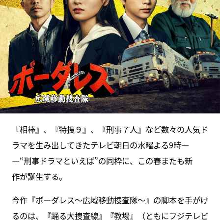
『相棒』、『特捜９』、『刑事７人』など数々の人気ド
ラマを生み出してきたテレビ朝日の水曜よる9時―
―“刑事ドラマといえば”の同枠に、この春またも新
作が誕生する。
今作『ボーダレス～広域移動捜査隊～』の脚本を手がけ
るのは、『踊る大捜査線』『教場』（ともにフジテレビ