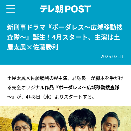
menu
テレ朝POST
新刑事ドラマ『ボーダレス～広域移動捜
査隊～』誕生！4月スタート、主演は土
屋太鳳×佐藤勝利
2026.03.11
土屋太鳳×佐藤勝利のW主演、君塚良一が脚本を手がけ
る完全オリジナル作品
『ボーダレス～広域移動捜査隊
～』
が、4月8日（水）よりスタートする。