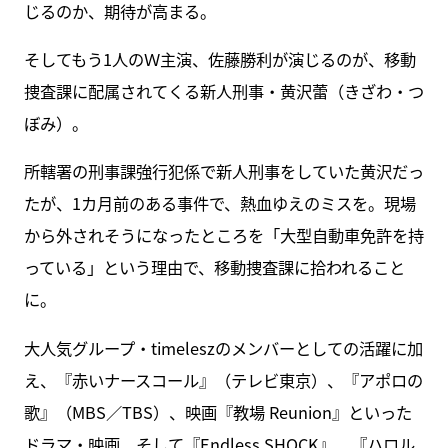
じるのか、期待が高まる。
そしてもう1人のＷ主演、佐藤勝利が演じるのが、移動
捜査課に配属されてくる新人刑事・黄沢蕾（きざわ・つ
ぼみ）。
所轄署の刑事課強行犯係で新人刑事をしていた黄沢だっ
たが、1カ月前のある事件で、熱血ゆえのミスを。現場
から外されそうになったところを「大型自動車免許を持
っている」という理由で、移動捜査課に拾われること
に。
大人気グループ・timeleszのメンバーとしての活躍に加
え、『赤いナースコール』（テレビ東京）、『アポロの
歌』（MBS／TBS）、映画『教場 Reunion』といった
ドラマ・映画、そして『Endless SHOCK』、『ハロル