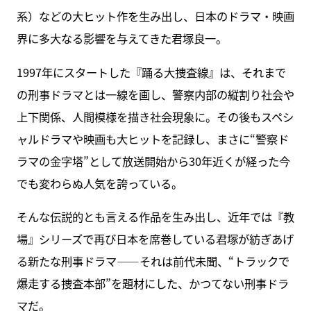
系）などの大ヒット作を生み出し、日本のドラマ・映画
界に多大なる影響を与えてきた君塚良一。
1997年にスタートした『踊る大捜査線』は、それまで
の刑事ドラマとは一線を画し、警察内部の縦割り社会や
上下関係、人間模様を描き社会現象に。その後もスペシ
ャルドラマや映画も大ヒットを記録し、まさに“警察ド
ラマの金字塔”として放送開始から30年近くが経った今
でも変わらぬ人気を誇っている。
そんな伝説的とも言える作品を生み出し、近年では『教
場』シリーズで再び日本を席巻している君塚が紡ぎあげ
る新たな刑事ドラマ――それは前代未聞、“トラックで
爆走する捜査本部”を題材にした、かつてない刑事ドラ
マだ。