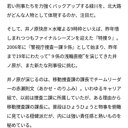
若い刑事たちを力強くバックアップする緑川を、北大路
がどんな人物として体現するのか、注目だ。
そして、井ノ原快彦×水曜よる9時枠といえば、昨年惜
しまれつつもファイナルシーズンを迎えた『特捜９』。
2006年に『警視庁捜査一課９係』として始まり、昨年
まで19年にわたって“９係の浅輪直樹”を演じてきた井
ノ原が、また新たな刑事役に挑む。
井ノ原が演じるのは、移動捜査課の課長でチームリーダ
ーの赤瀬則文（あかせ・のりふみ）。いわゆるキャリア
組で、以前は捜査二課に所属していたが、ある理由から
移動捜査課の課長に。普段はひょうひょうと物事を俯瞰
に見ている穏健派だが、内には強い責任感と熱いものを
秘めている。