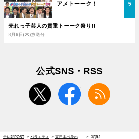
アメトーーク！
5
売れっ子芸人の貴重トーーク祭り!!
8月6日(木)放送分
公式SNS・RSS
twitter
facebook
rss
テレ朝POST
バラエティ
東日本出身vs西日本出身、本当に頭がいいのはどちらか？復活した『Qさま!!』名物企画で東西対抗戦
写真1