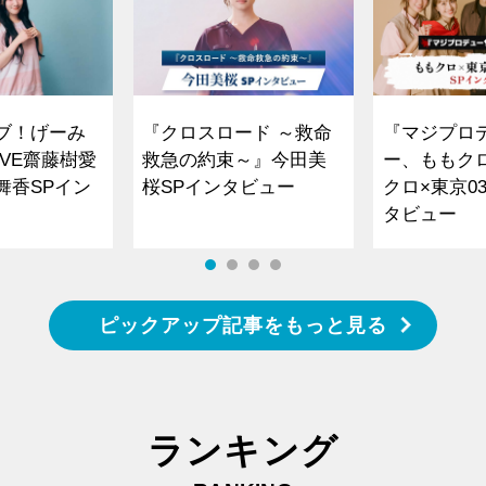
ブ！げーみ
『クロスロード ～救命
『マジプロ
VE齋藤樹愛
救急の約束～』今田美
ー、ももク
舞香SPイン
桜SPインタビュー
クロ×東京0
タビュー
ピックアップ記事をもっと見る
ランキング