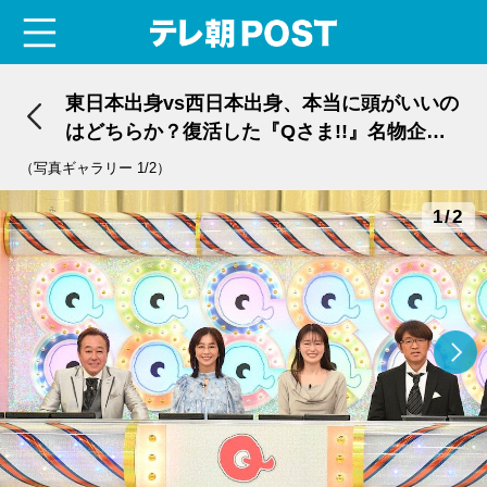
menu
テレ朝POST
東日本出身vs西日本出身、本当に頭がいいの
はどちらか？復活した『Qさま!!』名物企画
で東西対抗戦
（写真ギャラリー 1/2）
1/2