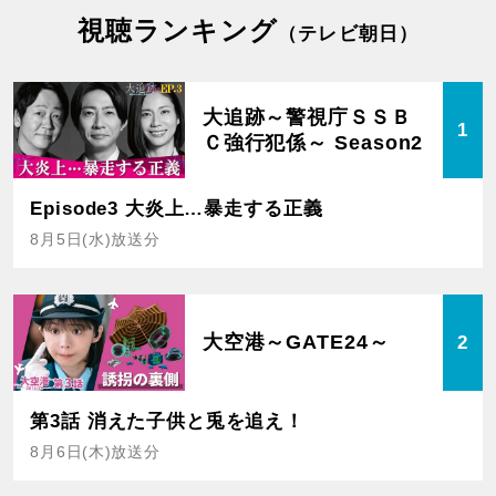
視聴ランキング
（テレビ朝日）
大追跡～警視庁ＳＳＢ
1
Ｃ強行犯係～ Season2
Episode3 大炎上…暴走する正義
8月5日(水)放送分
大空港～GATE24～
2
第3話 消えた子供と兎を追え！
8月6日(木)放送分