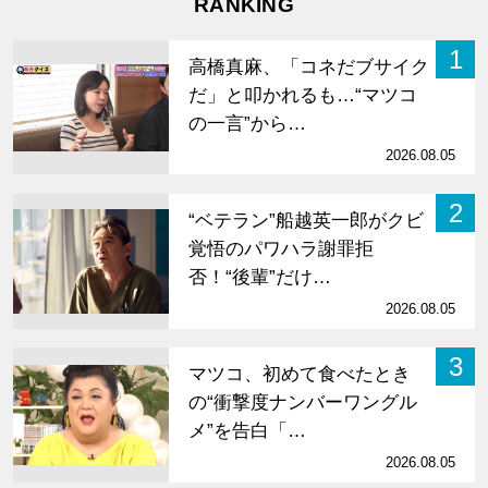
RANKING
1
高橋真麻、「コネだブサイク
だ」と叩かれるも…“マツコ
の一言”から…
2026.08.05
2
“ベテラン”船越英一郎がクビ
覚悟のパワハラ謝罪拒
否！“後輩”だけ…
2026.08.05
3
マツコ、初めて食べたとき
の“衝撃度ナンバーワングル
メ”を告白「…
2026.08.05