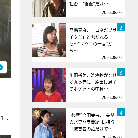
拒否！“後輩”だけ…
2026.08.05
2
高橋真麻、「コネだブサ
イクだ」と叩かれる
も…“マツコの一言”か
ら…
2026.08.05
3
川田裕美、洗濯物がなぜ
か真っ赤に！原因は息子
のポケットの中身…
2026.08.05
4
“後輩”今田美桜、“先輩
発生し
のパワハラ問題”に持論
「被害者の話だけで…
2026.08.05