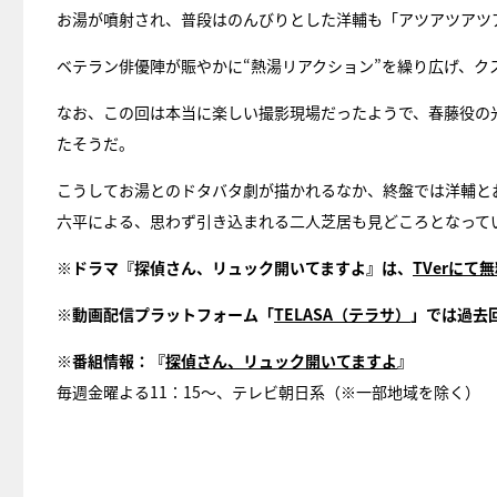
お湯が噴射され、普段はのんびりとした洋輔も「アツアツアツ
ベテラン俳優陣が賑やかに“熱湯リアクション”を繰り広げ、ク
なお、この回は本当に楽しい撮影現場だったようで、春藤役の
たそうだ。
こうしてお湯とのドタバタ劇が描かれるなか、終盤では洋輔と
六平による、思わず引き込まれる二人芝居も見どころとなって
※ドラマ『探偵さん、リュック開いてますよ』は、
TVerにて
※動画配信プラットフォーム「
TELASA（テラサ）
」では過去
※番組情報：『
探偵さん、リュック開いてますよ
』
毎週金曜よる11：15～、テレビ朝日系（※一部地域を除く）