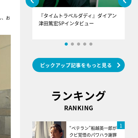
ぐ』＝LOV
『タイムトラベルダディ』ダイアン
『
し、お
香SPインタ
津田篤宏SPインタビュー
～
ピックアップ記事をもっと見る
ランキング
RANKING
1
“ベテラン”船越英一郎が
クビ覚悟のパワハラ謝罪