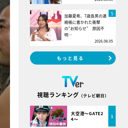
5
加藤夏希、7歳長男の連
絡帳に書かれた衝撃
の“お知らせ” 原因不
明…
2026.08.05
もっと見る
視聴ランキング
（テレビ朝日）
大空港～GATE2
1
4～