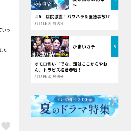
～
＃5 病院激震！パワハラ＆医療事故!?
8月4日(火)放送分
ていっ
かまいガチ
5
した
オモロ怖い「でな、話はここからやね
ん」トラビス松倉参戦！
8月5日(水)放送分
ア
はてブ
スキボタン