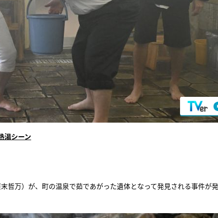
熱湯シーン
廣末哲万）が、町の温泉で茹であがった遺体となって発見される事件が