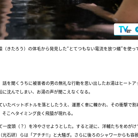
猿（きたろう）の体毛から発見した“とてつもない電流を放つ蟻”を使っ
も、話を聞くうちに被害者の男の無礼な行動を思い出したお湯はヒートア
船に沈んでしまい、お湯の声が聞こえなくなる。
ていたペットボトルを落としたうえ、運悪く車に轢かれ、その衝撃で割
、そこへタイミング良く飛猿が現れる。
て一度頭（？）を冷やさせようとした。すると逆に、洋輔たちをめがけ
光石研）らは「アチチ!!」と大騒ぎ。さらに後ろのシャワーからも容