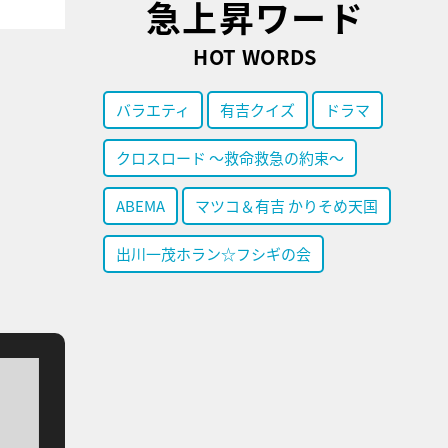
急上昇ワード
HOT WORDS
バラエティ
有吉クイズ
ドラマ
クロスロード ～救命救急の約束～
ABEMA
マツコ＆有吉 かりそめ天国
出川一茂ホラン☆フシギの会