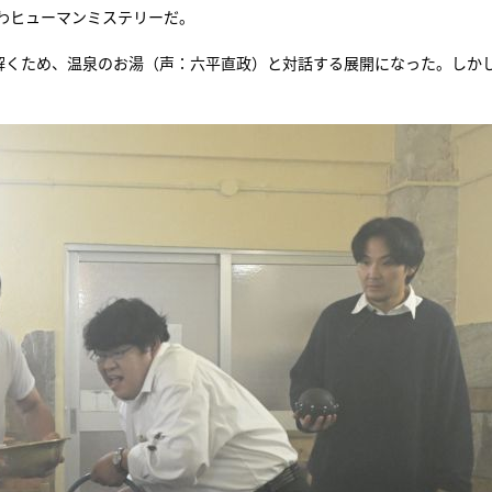
わヒューマンミステリーだ。
『アイ＝ラブ！げーみん
を解くため、温泉のお湯（声：六平直政）と対話する展開になった。しか
E齋藤樹愛羅＆佐々木舞
ビュー