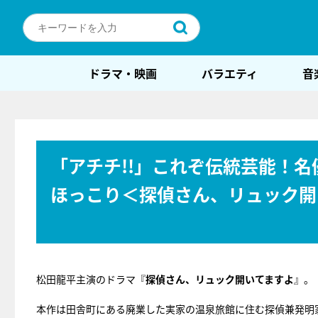
ドラマ・映画
バラエティ
音
「アチチ!!」これぞ伝統芸能！
ほっこり＜探偵さん、リュック開
松田龍平主演のドラマ『
探偵さん、リュック開いてますよ
』。
本作は田舎町にある廃業した実家の温泉旅館に住む探偵兼発明