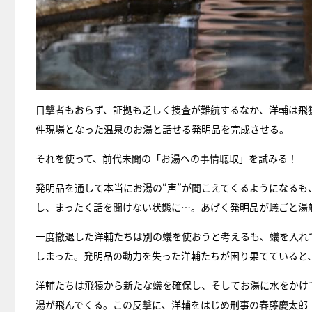
目撃者もおらず、証拠も乏しく捜査が難航するなか、洋輔は飛
件現場となった温泉のお湯と話せる発明品を完成させる。
それを使って、前代未聞の「お湯への事情聴取」を試みる！
発明品を通して本当にお湯の“声”が聞こえてくるようになる
し、まったく話を聞けない状態に…。あげく発明品が蟻ごと湯
一度撤退した洋輔たちは別の蟻を使おうと考えるも、蟻を入れ
しまった。発明品の動力を失った洋輔たちが困り果てていると
洋輔たちは飛猿から新たな蟻を確保し、そしてお湯に水をかけ
湯が飛んでくる。この反撃に、洋輔をはじめ刑事の春藤慶太郎（