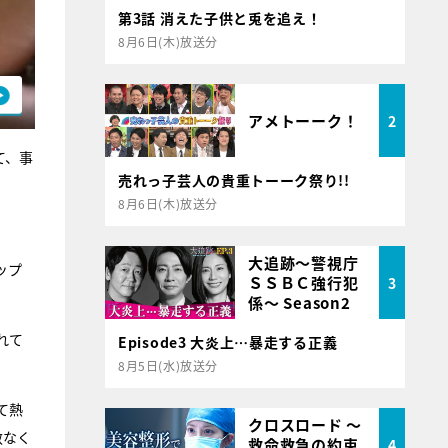
第3話 消えた子供と兎を追え！
8月6日(木)放送分
アメトーーク！
2
て、事
売れっ子芸人の貴重トーーク祭り!!
8月6日(木)放送分
大追跡～警視庁
ップ
ＳＳＢＣ強行犯
3
係～ Season2
れて
Episode3 大炎上…暴走する正義
8月5日(水)放送分
て熱
クロスロード ～
赦なく
救命救急の約束
4