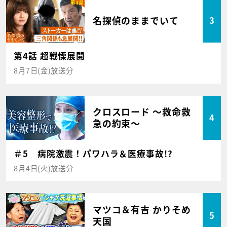
名探偵のままでいて
3
第4話 超戦慄展開
8月7日(金)放送分
クロスロード ～救命救
4
急の約束～
＃5 病院激震！パワハラ＆医療事故!?
8月4日(火)放送分
マツコ＆有吉 かりそめ
5
天国