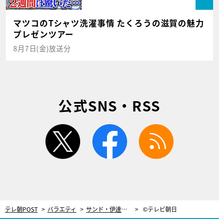
マツコのTシャツ洗濯事情 たくろうの滋賀の魅力
プレゼンツアー
8月7日(金)放送分
公式SNS・RSS
twitter
facebook
rss
テレ朝POST
バラエティ
サンド・伊達、その瞬間を何度も目撃！相方・富澤、学生時代の“意外すぎる趣味”
©テレビ朝日