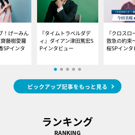
ブ！げーみん
『タイムトラベルダデ
『クロスロー
E齋藤樹愛羅
ィ』ダイアン津田篤宏S
救急の約束
香SPインタ
Pインタビュー
桜SPイ
ピックアップ記事をもっと見る
ランキング
RANKING