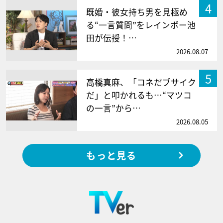
4
既婚・彼女持ち男を見極め
る“一言質問”をレインボー池
田が伝授！…
2026.08.07
5
高橋真麻、「コネだブサイク
だ」と叩かれるも…“マツコ
の一言”から…
2026.08.05
もっと見る