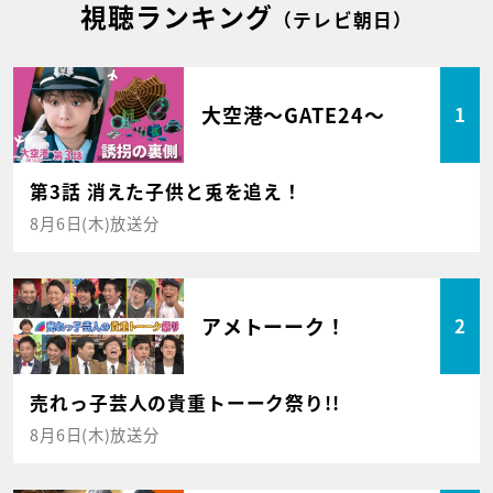
視聴ランキング
（テレビ朝日）
大空港～GATE24～
1
第3話 消えた子供と兎を追え！
8月6日(木)放送分
アメトーーク！
2
売れっ子芸人の貴重トーーク祭り!!
8月6日(木)放送分