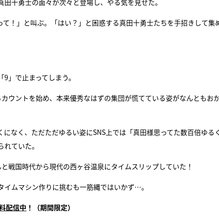
真田十勇士の面々が次々と登場し、やる気を見せた。
って！」と叫ぶ。「はい？」と困惑する真田十勇士たちを手招きして集
「9」で止まってしまう。
らカウントを始め、本来優秀なはずの集団が慌てている姿がなんともお
くになく、ただただゆるい姿にSNS上では「真田様思ってた数百倍ゆる
られていた。
んと戦国時代から現代の西ヶ谷温泉にタイムスリップしていた！
タイムマシン作りに挑むも一筋縄ではいかず…。
無料配信中
！（期間限定）