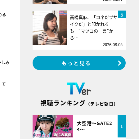
5
める
高橋真麻、「コネだブサ
イクだ」と叩かれる
も…“マツコの一言”か
ら…
2026.08.05
かしみ
もっと見る
くて
視聴ランキング
（テレビ朝日）
大空港～GATE2
1
4～