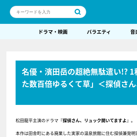
ドラマ・映画
バラエティ
音
名優・濱田岳の超絶無駄遣い!? 
た数百倍ゆるくて草」＜探偵さん
松田龍平主演のドラマ『
探偵さん、リュック開いてますよ
』。
本作は田舎町にある廃業した実家の温泉旅館に住む探偵兼発明