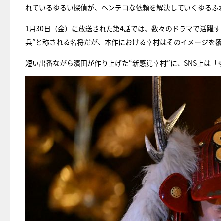
れているゆるい探偵が、ヘンテコな依頼を解決していくゆるふ
1月30日（金）に放送された第4話では、数々のドラマで活躍
兵”と称される名将だが、本作における幸村はそのイメージを
短い出番ながら濱田が作り上げた“新感覚幸村”に、SNS上は