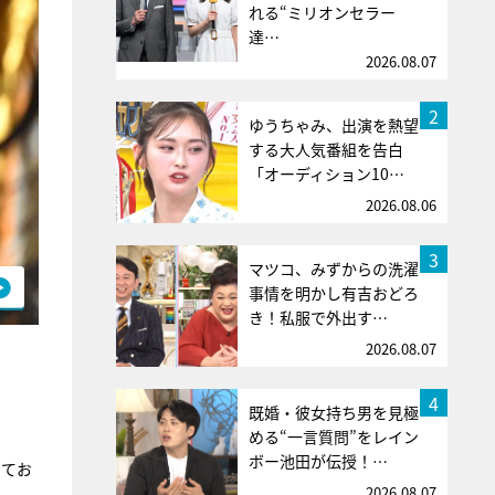
れる“ミリオンセラー
達…
2026.08.07
2
ゆうちゃみ、出演を熱望
する大人気番組を告白
「オーディション10…
2026.08.06
3
マツコ、みずからの洗濯
事情を明かし有吉おどろ
き！私服で外出す…
2026.08.07
4
既婚・彼女持ち男を見極
める“一言質問”をレイン
ボー池田が伝授！…
きてお
2026.08.07