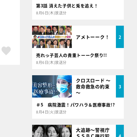
第3話 消えた子供と兎を追え！
8月6日(木)放送分
アメトーーク！
2
ア
はてブ
スキボタン
売れっ子芸人の貴重トーーク祭り!!
8月6日(木)放送分
クロスロード ～
救命救急の約束
3
～
＃5 病院激震！パワハラ＆医療事故!?
8月4日(火)放送分
大追跡～警視庁
ＳＳＢＣ強行犯
4