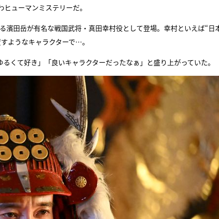
わヒューマンミステリーだ。
『アイ＝ラブ！げーみん
する濱田岳が有名な戦国武将・真田幸村役として登場。幸村といえば“日
E齋藤樹愛羅＆佐々木舞
覆すようなキャラクターで…。
ビュー
「ゆるくて好き」「良いキャラクターだったなぁ」と盛り上がっていた。