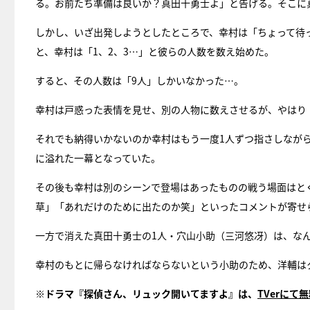
る。お前たち準備は良いか？真田十勇士よ」と告げる。そこに
しかし、いざ出発しようとしたところで、幸村は「ちょって待
と、幸村は「1、2、3…」と彼らの人数を数え始めた。
すると、その人数は「9人」しかいなかった…。
幸村は戸惑った表情を見せ、別の人物に数えさせるが、やはり
それでも納得いかないのか幸村はもう一度1人ずつ指さしなが
に溢れた一幕となっていた。
その後も幸村は別のシーンで登場はあったものの戦う場面はと
草」「あれだけのために出たのか笑」といったコメントが寄せ
一方で消えた真田十勇士の1人・穴山小助（三河悠冴）は、な
幸村のもとに帰らなければならないという小助のため、洋輔は
※ドラマ『探偵さん、リュック開いてますよ』は、
TVerにて