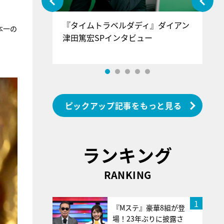
ぐ』＝LOV
『タイムトラベルダディ』ダイアン
『
本一の
香SPインタ
津田篤宏SPインタビュー
～
ピックアップ記事をもっと見る
ランキング
RANKING
1
『Mステ』豪華8組が登
場！23年ぶりに披露さ