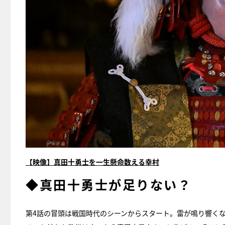
【映像】真田十勇士を一生懸命数える幸村
◆真田十勇士が足りない？
第4話の冒頭は戦国時代のシーンからスタート。雷が鳴り響く