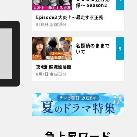
係～ Season2
Episode3 大炎上…暴走する正義
8月5日(水)放送分
名探偵のままで
5
いて
第4話 超戦慄展開
8月7日(金)放送分
急上昇ワード