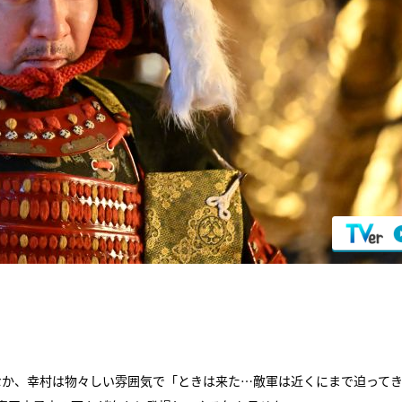
なか、幸村は物々しい雰囲気で「ときは来た…敵軍は近くにまで迫って