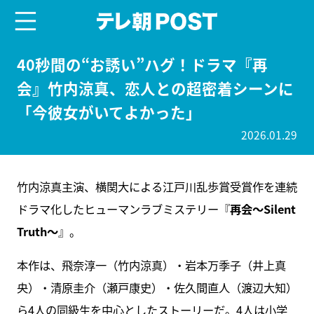
menu
テレ朝POST
40秒間の“お誘い”ハグ！ドラマ『再
会』竹内涼真、恋人との超密着シーンに
「今彼女がいてよかった」
2026.01.29
竹内涼真主演、横関大による江戸川乱歩賞受賞作を連続
ドラマ化したヒューマンラブミステリー『
再会～Silent
Truth～
』。
本作は、飛奈淳一（竹内涼真）・岩本万季子（井上真
央）・清原圭介（瀬戸康史）・佐久間直人（渡辺大知）
ら4人の同級生を中心としたストーリーだ。4人は小学