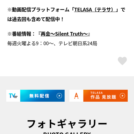
※動画配信プラットフォーム「
TELASA（テラサ）
」で
は過去回も含めて配信中！
※番組情報：『
再会～Silent Truth～
』
毎週火曜よる9：00～、テレビ朝日系24局
ス
フォトギャラリー