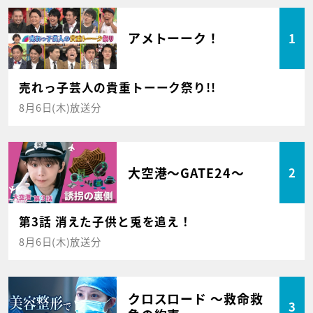
アメトーーク！
1
売れっ子芸人の貴重トーーク祭り!!
8月6日(木)放送分
大空港～GATE24～
2
第3話 消えた子供と兎を追え！
8月6日(木)放送分
クロスロード ～救命救
3