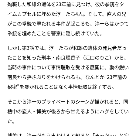
殉職した和雄の遺体を23年前に見つけ、彼の拳銃をタ
イムカプセルに埋めた淳一たち4人。そして、直人の兄
がこの拳銃で撃たれる事件が起こるも、淳一らはかつて
拳銃を埋めたことを警察に隠し続けていた。
しかし第3話では、淳一たちが和雄の遺体の発見者だっ
たことを知った刑事・南良理香子（江口のりこ）から、
当時の事件について事情聴取を受ける展開に。勘の鋭い
南良から揺さぶりをかけられるも、なんとか“23年前の
秘密”を暴かれることはなく事情聴取は終了する。
そこから淳一のプライベートのシーンが描かれると、同
棲中の恋人・博美が後ろから甘えるようにハグをしてい
た。
博美は、淳一がもう出かけると知ると「そっか…」と寂