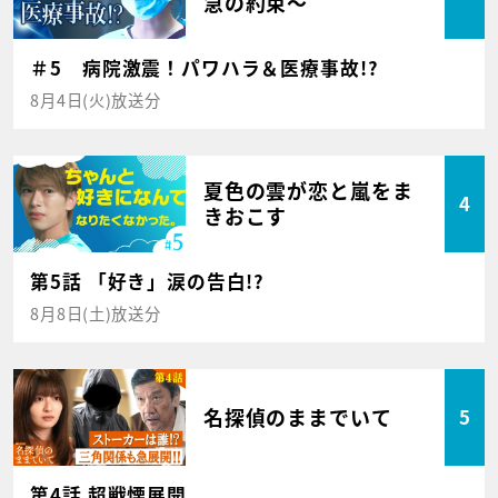
急の約束～
＃5 病院激震！パワハラ＆医療事故!?
8月4日(火)放送分
夏色の雲が恋と嵐をま
4
きおこす
第5話 「好き」涙の告白!?
8月8日(土)放送分
名探偵のままでいて
5
第4話 超戦慄展開