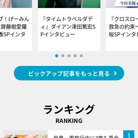
ブ！げーみん
『タイムトラベルダデ
『クロスロー
E齋藤樹愛羅
ィ』ダイアン津田篤宏S
救急の約束
香SPインタ
Pインタビュー
桜SPイ
ピックアップ記事をもっと見る
ランキング
RANKING
1
世界一周旅行中に3度も再会