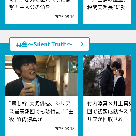
撃！主人公の命を…
税関支署長”に就…
2026.08.10
2
再会～Silent Truth～
“癒し枠”大河俳優、シリア
竹内涼真×井上真央
ス最高潮回でも珍行動！“主
回で初恋成就キス！
役”竹内涼真か…
リフが回収され…
2026.03.18
2