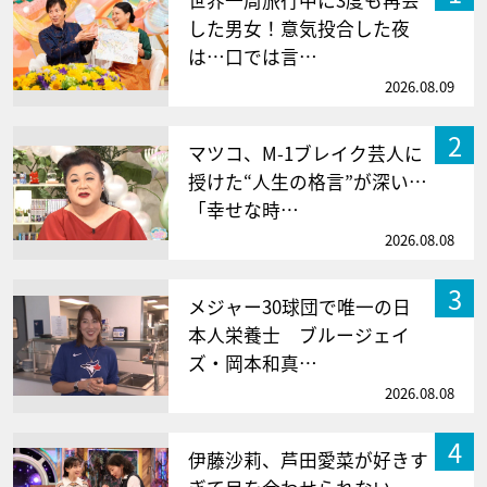
した男女！意気投合した夜
は…口では言…
2026.08.09
2
マツコ、M-1ブレイク芸人に
授けた“人生の格言”が深い…
「幸せな時…
2026.08.08
3
メジャー30球団で唯一の日
本人栄養士 ブルージェイ
ズ・岡本和真…
2026.08.08
4
伊藤沙莉、芦田愛菜が好きす