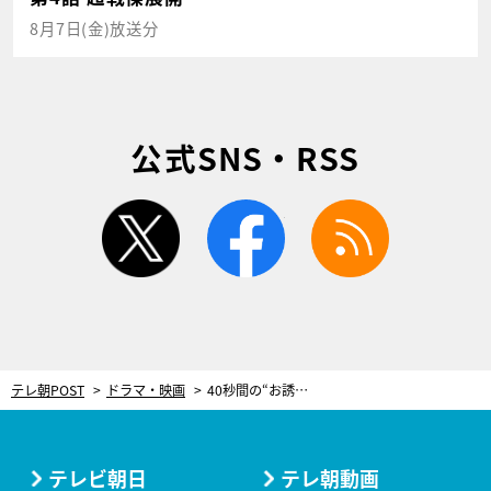
8月7日(金)放送分
公式SNS・RSS
twitter
facebook
rss
テレ朝POST
ドラマ・映画
40秒間の“お誘い”ハグ！ドラマ『再会』竹内涼真、恋人との超密着シーンに「今彼女がいてよかった」
テレビ朝日
テレ朝動画