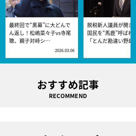
最終回で“黒幕”に大どんで
脱税新人議員が開き
ん返し！松嶋菜々子vs寺尾
国民を“馬鹿”呼ばわ
聰、親子対峙シ…
「とんだ勘違い野郎
2026.03.06
2
おすすめ記事
RECOMMEND