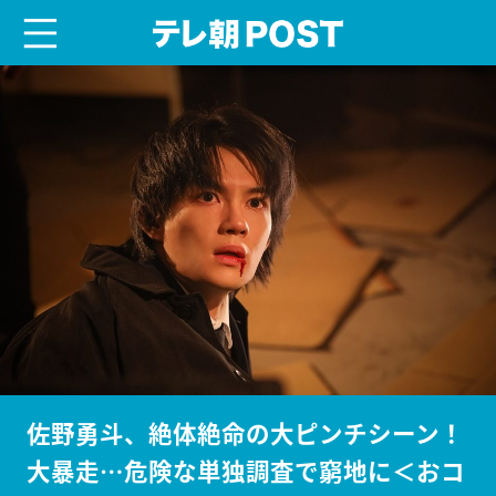
menu
テレ朝POST
佐野勇斗、絶体絶命の大ピンチシーン！
大暴走…危険な単独調査で窮地に＜おコ