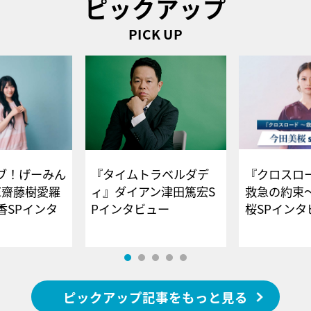
ピックアップ
PICK UP
ブ！げーみん
『タイムトラベルダデ
『クロスロー
E齋藤樹愛羅
ィ』ダイアン津田篤宏S
救急の約束
香SPインタ
Pインタビュー
桜SPイ
ピックアップ記事をもっと見る