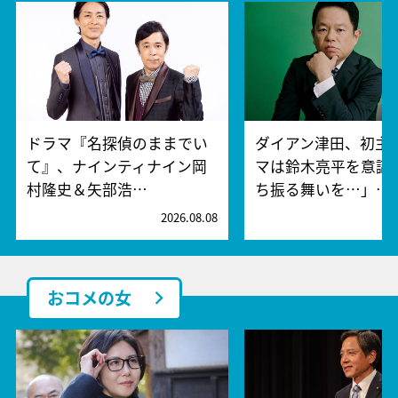
ドラマ『名探偵のままでい
ダイアン津田、初主
て』、ナインティナイン岡
マは鈴木亮平を意識!
村隆史＆矢部浩…
ち振る舞いを…」…
2026.08.08
2
おコメの女