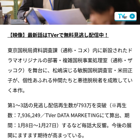
【映像】最新話はTVerで無料見逃し配信中！
東京国税局資料調査課（通称・コメ）内に新設されたド
ラマオリジナルの部署・複雑国税事案処理室（通称・ザ
ッコク）を舞台に、松嶋演じる敏腕国税調査官・米田正
子が、個性あふれる仲間たちと悪徳脱税者を成敗してい
く本作。
第1～3話の見逃し配信再生数が793万を突破（※再生
数：7,936,249／TVer DATA MARKETINGにて算出、期
間：1月8日～1月27日）するなど毎話大反響。今後の展
開にますます期待が高まっている。