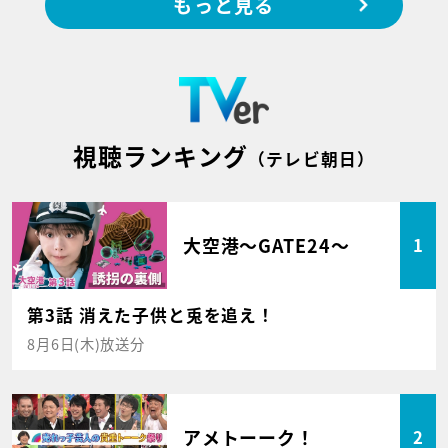
もっと見る
視聴ランキング
（テレビ朝日）
大空港～GATE24～
1
第3話 消えた子供と兎を追え！
8月6日(木)放送分
アメトーーク！
2