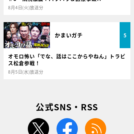
8月4日(火)放送分
かまいガチ
5
オモロ怖い「でな、話はここからやねん」トラビ
ス松倉参戦！
8月5日(水)放送分
公式SNS・RSS
twitter
facebook
rss