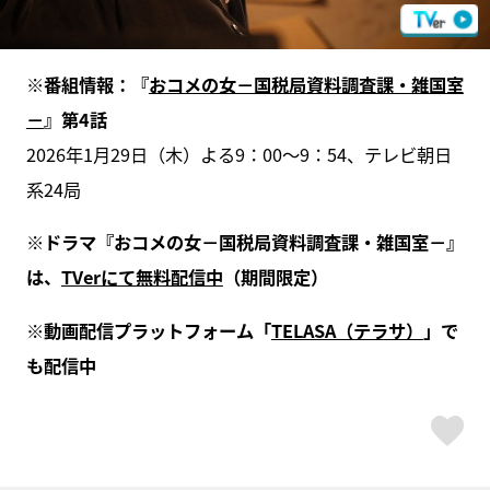
※番組情報：『
おコメの女－国税局資料調査課・雑国室
－
』第4話
2026年1月29日（木）よる9：00～9：54、テレビ朝日
系24局
※ドラマ『おコメの女－国税局資料調査課・雑国室－』
は、
TVerにて無料配信中
（期間限定）
※動画配信プラットフォーム「
TELASA（テラサ）
」で
も配信中
ス