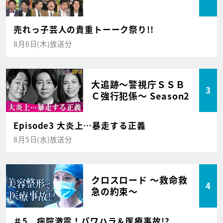
売れっ子芸人の貴重トーーク祭り!!
8月6日(木)放送分
大追跡～警視庁ＳＳＢ
3
Ｃ強行犯係～ Season2
Episode3 大炎上…暴走する正義
8月5日(水)放送分
クロスロード ～救命救
4
急の約束～
＃5 病院激震！パワハラ＆医療事故!?