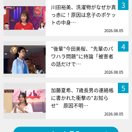
3
川田裕美、洗濯物がなぜか真
っ赤に！原因は息子のポケッ
トの中身…
2026.08.05
4
“後輩”今田美桜、“先輩のパ
ワハラ問題”に持論「被害者
の話だけで…
2026.08.05
5
加藤夏希、7歳長男の連絡帳
に書かれた衝撃の“お知ら
せ” 原因不明…
2026.08.05