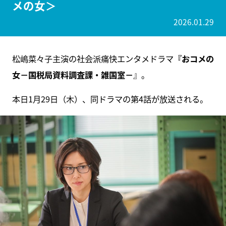
メの女＞
2026.01.29
松嶋菜々子主演の社会派痛快エンタメドラマ
『おコメの
女－国税局資料調査課・雑国室－
』。
本日1月29日（木）、同ドラマの第4話が放送される。