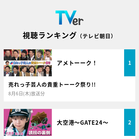
視聴ランキング
（テレビ朝日）
アメトーーク！
1
売れっ子芸人の貴重トーーク祭り!!
8月6日(木)放送分
大空港～GATE24～
2