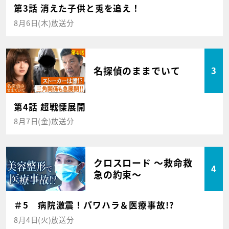
第3話 消えた子供と兎を追え！
8月6日(木)放送分
名探偵のままでいて
3
第4話 超戦慄展開
8月7日(金)放送分
クロスロード ～救命救
4
急の約束～
＃5 病院激震！パワハラ＆医療事故!?
8月4日(火)放送分