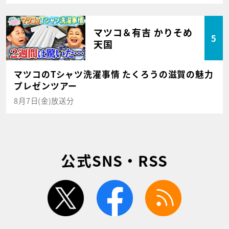
マツコ＆有吉 かりそめ
5
天国
マツコのTシャツ洗濯事情 たくろうの滋賀の魅力
プレゼンツアー
8月7日(金)放送分
公式SNS・RSS
twitter
facebook
rss