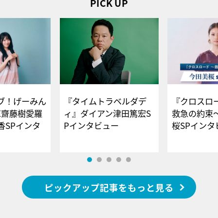
PICK UP
ブ！げーみん
『タイムトラベルダデ
『クロスロー
E齋藤樹愛羅
ィ』ダイアン津田篤宏S
救急の約束
香SPインタ
Pインタビュー
桜SPイ
ピックアップ記事をもっと見る