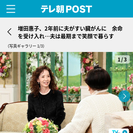
menu
テレ朝POST
増田惠子、2年前に夫がすい臓がんに 余命
を受け入れ…夫は最期まで笑顔で暮らす
（写真ギャラリー 1/3）
1/3