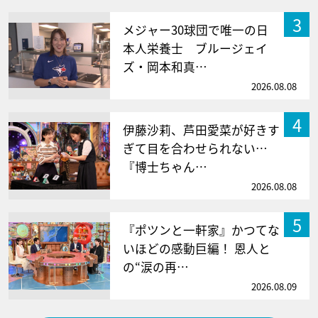
3
メジャー30球団で唯一の日
本人栄養士 ブルージェイ
ズ・岡本和真…
2026.08.08
4
伊藤沙莉、芦田愛菜が好きす
ぎて目を合わせられない…
『博士ちゃん…
2026.08.08
5
『ポツンと一軒家』かつてな
いほどの感動巨編！ 恩人と
の“涙の再…
2026.08.09