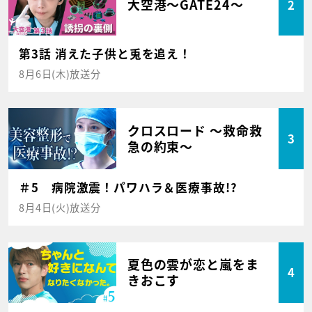
大空港～GATE24～
2
第3話 消えた子供と兎を追え！
8月6日(木)放送分
クロスロード ～救命救
3
急の約束～
＃5 病院激震！パワハラ＆医療事故!?
8月4日(火)放送分
夏色の雲が恋と嵐をま
4
きおこす