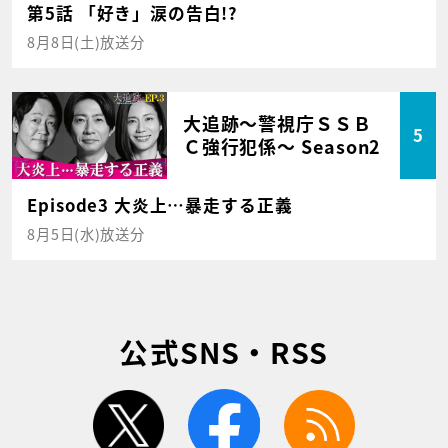
第5話 「好き」涙の告白!?
8月8日(土)放送分
大追跡～警視庁ＳＳＢ
5
Ｃ強行犯係～ Season2
Episode3 大炎上…暴走する正義
8月5日(水)放送分
公式SNS・RSS
twitter
facebook
rss