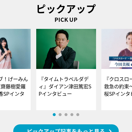
ピックアップ
PICK UP
ブ！げーみん
『タイムトラベルダデ
『クロスロー
E齋藤樹愛羅
ィ』ダイアン津田篤宏S
救急の約束
香SPインタ
Pインタビュー
桜SPイ
ピックアップ記事をもっと見る