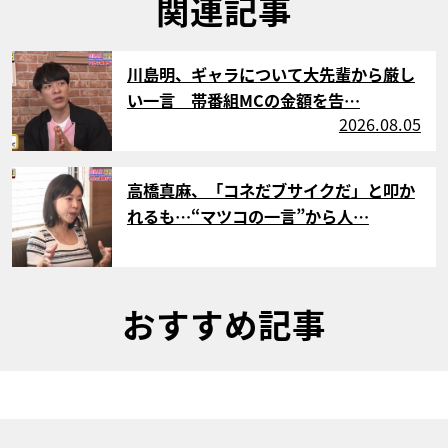
関連記事
サムネイル
川島明、ギャラについて大先輩から厳し
い一言 帯番組MCの金額を告…
2026.08.05
サムネイル
高橋真麻、「コネだブサイクだ」と叩か
れるも…“マツコの一言”から人…
おすすめ記事