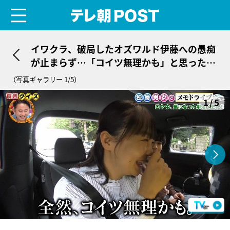
menu
テレ朝POST
イワクラ、破局したオズワルド伊藤への愚痴
が止まらず…「コイツ無理かも」と思った理
由に共演者「溜まってんたんだな」
（写真ギャラリー 1/5）
1/5