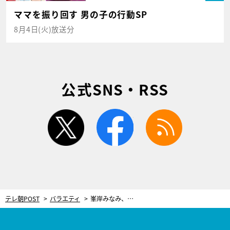
ママを振り回す 男の子の行動SP
8月4日(火)放送分
公式SNS・RSS
twitter
facebook
rss
テレ朝POST
バラエティ
峯岸みなみ、夫がしてくれない…普通と違う“愛情表現”に憧れ「溺愛感がうれしい」と共感の声も