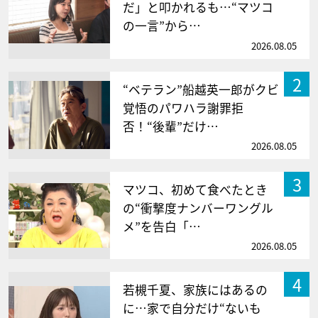
だ」と叩かれるも…“マツコ
の一言”から…
2026.08.05
2
“ベテラン”船越英一郎がクビ
覚悟のパワハラ謝罪拒
否！“後輩”だけ…
2026.08.05
3
マツコ、初めて食べたとき
の“衝撃度ナンバーワングル
メ”を告白「…
2026.08.05
4
若槻千夏、家族にはあるの
に…家で自分だけ“ないも