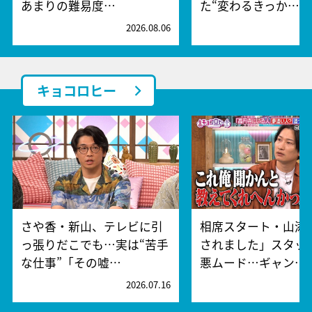
あまりの難易度…
た“変わるきっか…
2026.08.06
2
キョコロヒー
さや香・新山、テレビに引
相席スタート・山添
っ張りだこでも…実は“苦手
されました」スタッ
な仕事”「その嘘…
悪ムード…ギャン…
2026.07.16
2