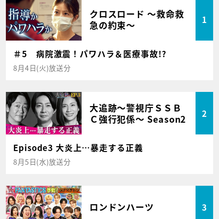
クロスロード ～救命救
1
急の約束～
＃5 病院激震！パワハラ＆医療事故!?
8月4日(火)放送分
大追跡～警視庁ＳＳＢ
2
Ｃ強行犯係～ Season2
Episode3 大炎上…暴走する正義
8月5日(水)放送分
ロンドンハーツ
3