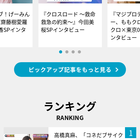
ブ！げーみん
『クロスロード ～救命
『マジプロ
E齋藤樹愛羅
救急の約束～』今田美
ー、ももク
香SPインタ
桜SPインタビュー
クロ×東京0
ンタビュー
ピックアップ記事をもっと見る
ランキング
RANKING
1
高橋真麻、「コネだブサイク