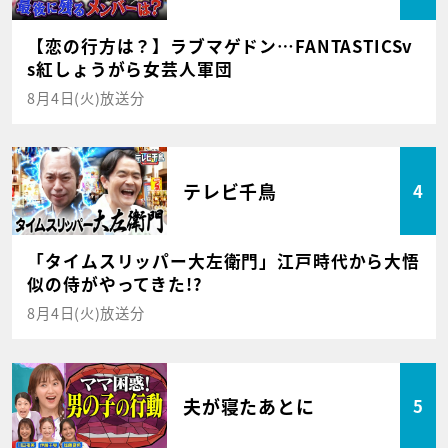
【恋の行方は？】ラブマゲドン…FANTASTICSv
s紅しょうがら女芸人軍団
8月4日(火)放送分
テレビ千鳥
4
「タイムスリッパー大左衛門」江戸時代から大悟
似の侍がやってきた!?
8月4日(火)放送分
夫が寝たあとに
5