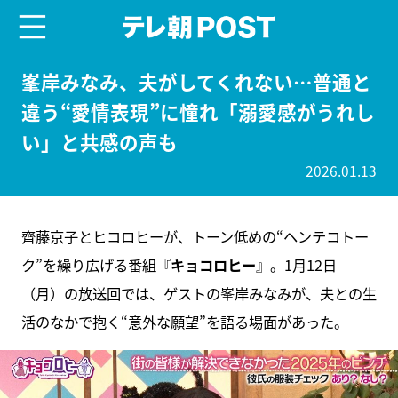
menu
テレ朝POST
峯岸みなみ、夫がしてくれない…普通と
違う“愛情表現”に憧れ「溺愛感がうれし
い」と共感の声も
2026.01.13
齊藤京子とヒコロヒーが、トーン低めの“ヘンテコトー
ク”を繰り広げる番組『
キョコロヒー
』。1月12日
（月）の放送回では、ゲストの峯岸みなみが、夫との生
活のなかで抱く“意外な願望”を語る場面があった。