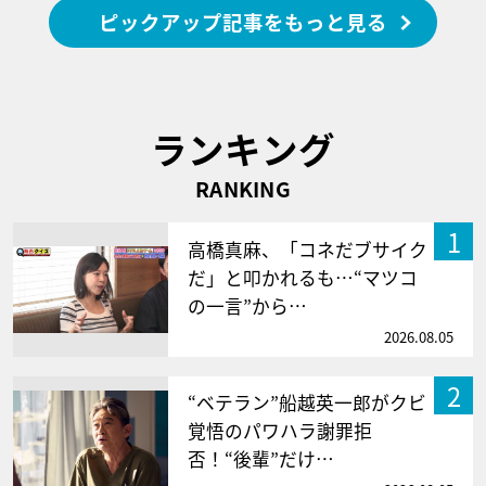
ピックアップ記事をもっと見る
ランキング
RANKING
1
高橋真麻、「コネだブサイク
だ」と叩かれるも…“マツコ
の一言”から…
2026.08.05
2
“ベテラン”船越英一郎がクビ
覚悟のパワハラ謝罪拒
否！“後輩”だけ…