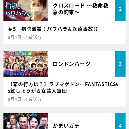
クロスロード ～救命救
2
急の約束～
＃5 病院激震！パワハラ＆医療事故!?
8月4日(火)放送分
ロンドンハーツ
3
【恋の行方は？】ラブマゲドン…FANTASTICSv
s紅しょうがら女芸人軍団
8月4日(火)放送分
かまいガチ
4