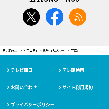
twitter
facebook
rss
テレ朝POST
バラエティ
総勢24名がスタジオに！「検索ちゃん」ネタ祭り今年も開催 初参戦2組、友近＆ロバート秋山も
写真6
テレビ朝日
テレ朝動画
お問い合わせ
サイト利用規約
プライバシーポリシー