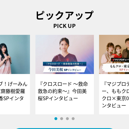
ピックアップ
PICK UP
ブ！げーみん
『クロスロード ～救命
『マジプロ
E齋藤樹愛羅
救急の約束～』今田美
ー、ももク
香SPインタ
桜SPインタビュー
クロ×東京0
ンタビュー