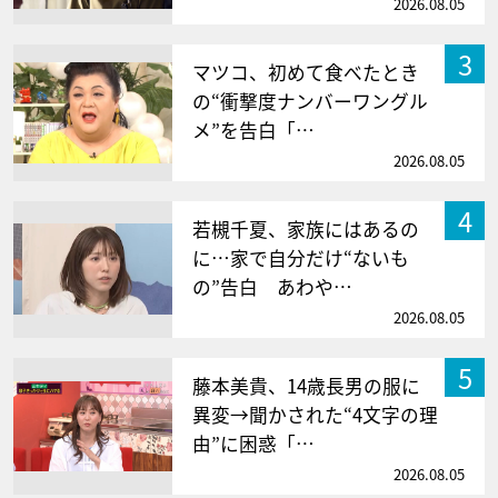
2026.08.05
3
マツコ、初めて食べたとき
の“衝撃度ナンバーワングル
メ”を告白「…
2026.08.05
4
若槻千夏、家族にはあるの
に…家で自分だけ“ないも
の”告白 あわや…
2026.08.05
5
藤本美貴、14歳長男の服に
異変→聞かされた“4文字の理
由”に困惑「…
2026.08.05