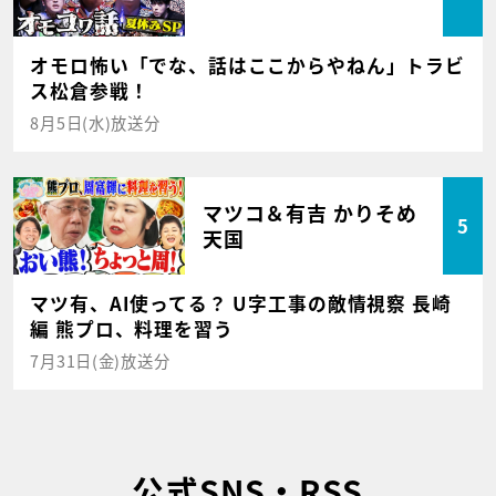
オモロ怖い「でな、話はここからやねん」トラビ
ス松倉参戦！
8月5日(水)放送分
マツコ＆有吉 かりそめ
5
天国
マツ有、AI使ってる？ U字工事の敵情視察 長崎
編 熊プロ、料理を習う
7月31日(金)放送分
公式SNS・RSS