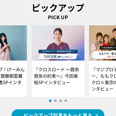
ピックアップ
PICK UP
ブ！げーみん
『クロスロード ～救命
『マジプロ
E齋藤樹愛羅
救急の約束～』今田美
ー、ももク
香SPインタ
桜SPインタビュー
クロ×東京0
ンタビュー
ピックアップ記事をもっと見る