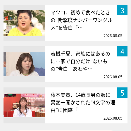
3
マツコ、初めて食べたとき
の“衝撃度ナンバーワングル
メ”を告白「…
2026.08.05
4
若槻千夏、家族にはあるの
に…家で自分だけ“ないも
の”告白 あわや…
2026.08.05
5
藤本美貴、14歳長男の服に
異変→聞かされた“4文字の理
由”に困惑「…
2026.08.05