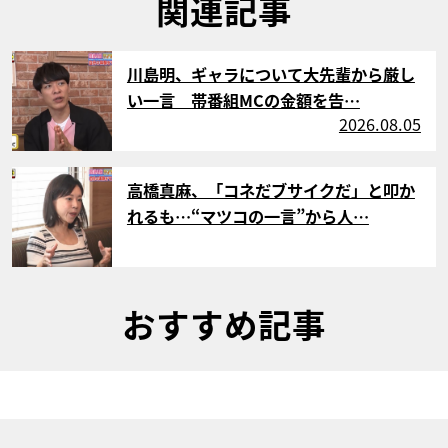
関連記事
サムネイル
川島明、ギャラについて大先輩から厳し
い一言 帯番組MCの金額を告…
2026.08.05
サムネイル
高橋真麻、「コネだブサイクだ」と叩か
れるも…“マツコの一言”から人…
おすすめ記事