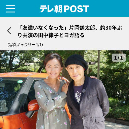
menu
テレ朝POST
「友達いなくなった」片岡鶴太郎、約30年ぶ
り共演の田中律子とヨガ語る
（写真ギャラリー 1/1）
1/1