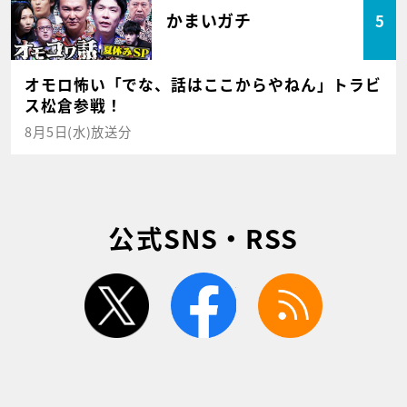
かまいガチ
5
オモロ怖い「でな、話はここからやねん」トラビ
ス松倉参戦！
8月5日(水)放送分
公式SNS・RSS
twitter
facebook
rss