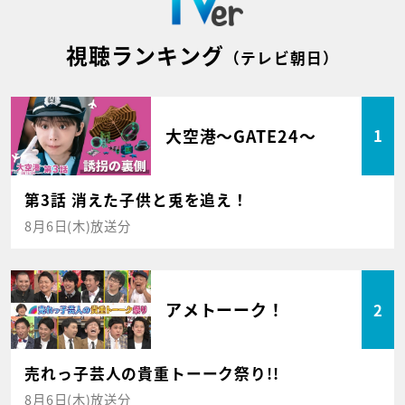
視聴ランキング
（テレビ朝日）
大空港～GATE24～
1
第3話 消えた子供と兎を追え！
8月6日(木)放送分
アメトーーク！
2
売れっ子芸人の貴重トーーク祭り!!
8月6日(木)放送分