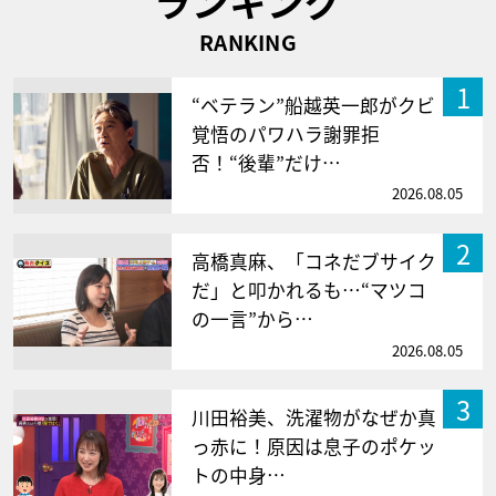
ランキング
RANKING
1
“ベテラン”船越英一郎がクビ
覚悟のパワハラ謝罪拒
否！“後輩”だけ…
2026.08.05
2
高橋真麻、「コネだブサイク
だ」と叩かれるも…“マツコ
の一言”から…
2026.08.05
3
川田裕美、洗濯物がなぜか真
っ赤に！原因は息子のポケッ
トの中身…