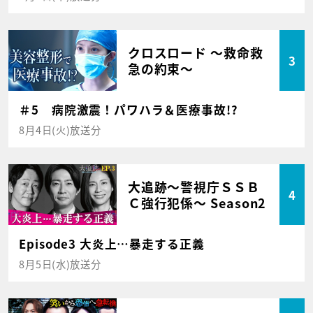
クロスロード ～救命救
3
急の約束～
＃5 病院激震！パワハラ＆医療事故!?
8月4日(火)放送分
大追跡～警視庁ＳＳＢ
4
Ｃ強行犯係～ Season2
Episode3 大炎上…暴走する正義
8月5日(水)放送分