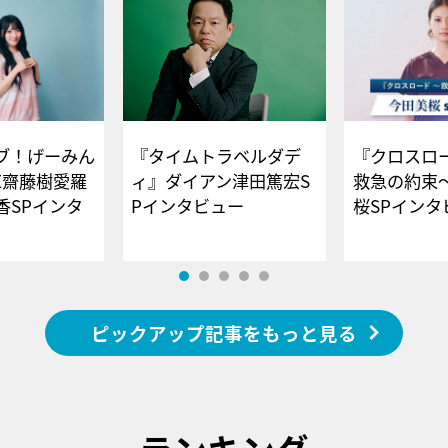
ブ！げーみん
『タイムトラベルダデ
『クロスロー
E齋藤樹愛羅
ィ』ダイアン津田篤宏S
救急の約束
香SPインタ
Pインタビュー
桜SPイ
ピックアップ記事をもっと見る