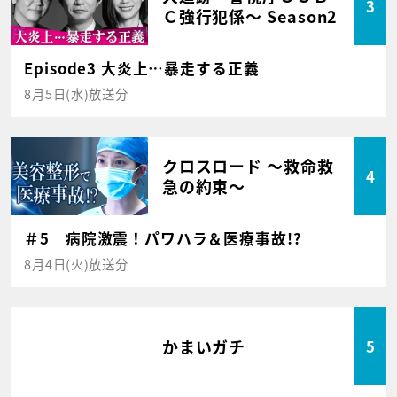
3
Ｃ強行犯係～ Season2
Episode3 大炎上…暴走する正義
8月5日(水)放送分
クロスロード ～救命救
4
急の約束～
＃5 病院激震！パワハラ＆医療事故!?
8月4日(火)放送分
かまいガチ
5