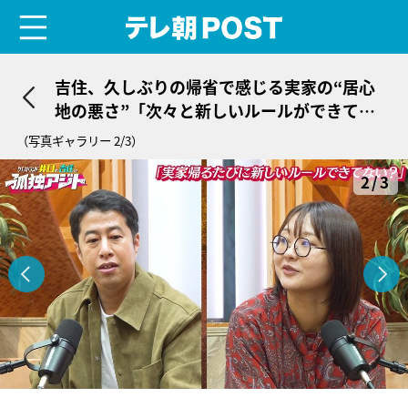
menu
テレ朝POST
吉住、久しぶりの帰省で感じる実家の“居心
地の悪さ”「次々と新しいルールができてい
て…」
（写真ギャラリー 2/3）
2/3