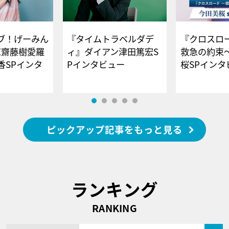
ブ！げーみん
『タイムトラベルダデ
『クロスロー
E齋藤樹愛羅
ィ』ダイアン津田篤宏S
救急の約束
香SPインタ
Pインタビュー
桜SPイ
ピックアップ記事をもっと見る
ランキング
RANKING