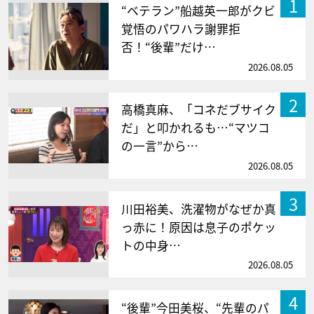
1
“ベテラン”船越英一郎がクビ
覚悟のパワハラ謝罪拒
否！“後輩”だけ…
2026.08.05
2
高橋真麻、「コネだブサイク
だ」と叩かれるも…“マツコ
の一言”から…
2026.08.05
3
川田裕美、洗濯物がなぜか真
っ赤に！原因は息子のポケッ
トの中身…
2026.08.05
4
“後輩”今田美桜、“先輩のパ