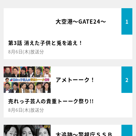
大空港～GATE24～
1
第3話 消えた子供と兎を追え！
8月6日(木)放送分
アメトーーク！
2
売れっ子芸人の貴重トーーク祭り!!
8月6日(木)放送分
大追跡～警視庁ＳＳＢ