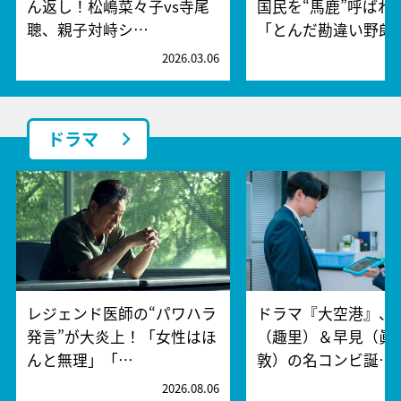
ん返し！松嶋菜々子vs寺尾
国民を“馬鹿”呼ばわ
聰、親子対峙シ…
「とんだ勘違い野郎
2026.03.06
2
ドラマ
レジェンド医師の“パワハラ
ドラマ『大空港』、
発言”が大炎上！「女性はほ
（趣里）＆早見（眞
んと無理」「…
敦）の名コンビ誕…
2026.08.06
2