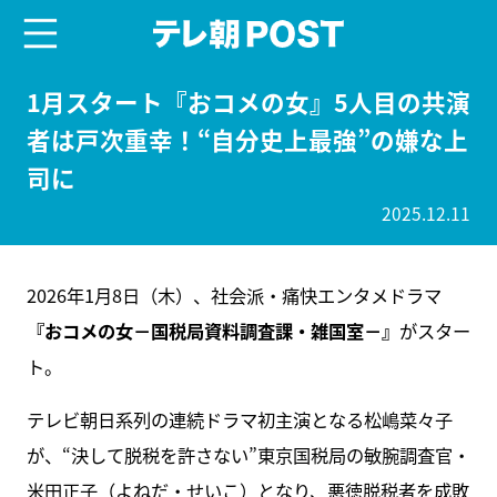
menu
テレ朝POST
1月スタート『おコメの女』5人目の共演
者は戸次重幸！“自分史上最強”の嫌な上
司に
2025.12.11
2026年1月8日（木）、社会派・痛快エンタメドラマ
『おコメの女－国税局資料調査課・雑国室－』
がスター
ト。
テレビ朝日系列の連続ドラマ初主演となる松嶋菜々子
が、“決して脱税を許さない”東京国税局の敏腕調査官・
米田正子（よねだ・せいこ）となり、悪徳脱税者を成敗