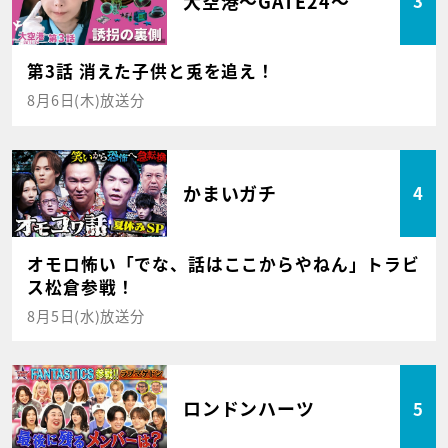
大空港～GATE24～
3
第3話 消えた子供と兎を追え！
8月6日(木)放送分
かまいガチ
4
オモロ怖い「でな、話はここからやねん」トラビ
ス松倉参戦！
8月5日(水)放送分
ロンドンハーツ
5