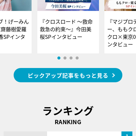
ブ！げーみん
『クロスロード ～救命
『マジプロ
E齋藤樹愛羅
救急の約束～』今田美
ー、ももク
香SPインタ
桜SPインタビュー
クロ×東京0
ンタビュー
ピックアップ記事をもっと見る
ランキング
RANKING