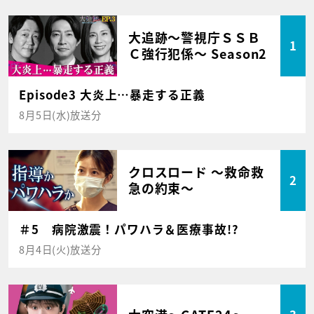
大追跡～警視庁ＳＳＢ
1
Ｃ強行犯係～ Season2
Episode3 大炎上…暴走する正義
8月5日(水)放送分
クロスロード ～救命救
2
急の約束～
＃5 病院激震！パワハラ＆医療事故!?
8月4日(火)放送分