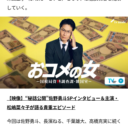
していく。
【映像】“秘話公開”佐野勇斗SPインタビュー＆主演・
松嶋菜々子が語る貴重エピソード
今回は佐野勇斗、長濱ねる、千葉雄大、高橋克実に続く