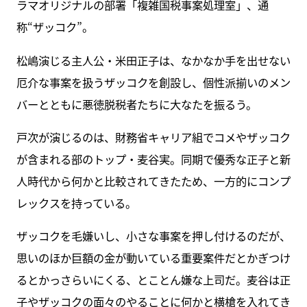
ラマオリジナルの部署「複雑国税事案処理室」、通
称“ザッコク”。
松嶋演じる主人公・米田正子は、なかなか手を出せない
厄介な事案を扱うザッコクを創設し、個性派揃いのメン
バーとともに悪徳脱税者たちに大なたを振るう。
戸次が演じるのは、財務省キャリア組でコメやザッコク
が含まれる部のトップ・麦谷実。同期で優秀な正子と新
人時代から何かと比較されてきたため、一方的にコンプ
レックスを持っている。
ザッコクを毛嫌いし、小さな事案を押し付けるのだが、
思いのほか巨額の金が動いている重要案件だとかぎつけ
るとかっさらいにくる、とことん嫌な上司だ。麦谷は正
子やザッコクの面々のやることに何かと横槍を入れてき