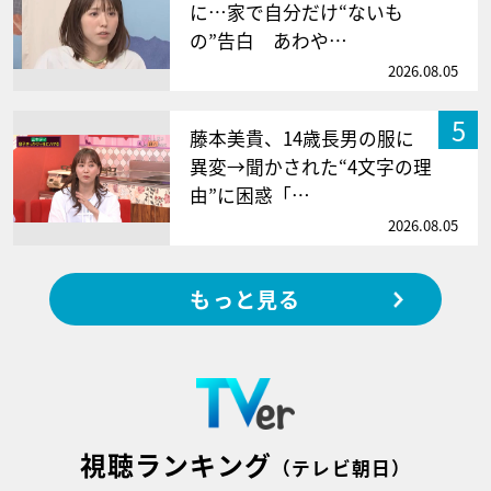
に…家で自分だけ“ないも
の”告白 あわや…
2026.08.05
5
藤本美貴、14歳長男の服に
異変→聞かされた“4文字の理
由”に困惑「…
2026.08.05
もっと見る
視聴ランキング
（テレビ朝日）