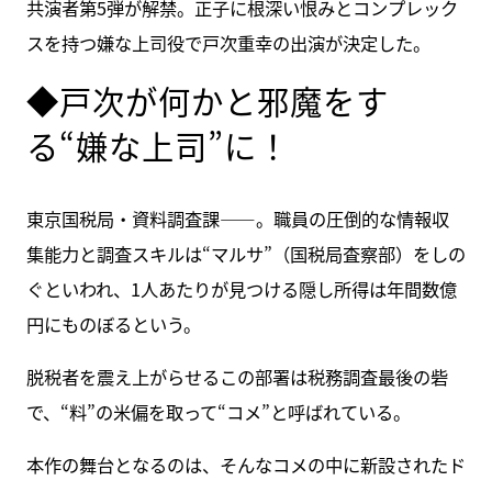
共演者第5弾が解禁。正子に根深い恨みとコンプレック
スを持つ嫌な上司役で戸次重幸の出演が決定した。
◆戸次が何かと邪魔をす
る“嫌な上司”に！
東京国税局・資料調査課――。職員の圧倒的な情報収
集能力と調査スキルは“マルサ”（国税局査察部）をしの
ぐといわれ、1人あたりが見つける隠し所得は年間数億
円にものぼるという。
脱税者を震え上がらせるこの部署は税務調査最後の砦
で、“料”の米偏を取って“コメ”と呼ばれている。
本作の舞台となるのは、そんなコメの中に新設されたド