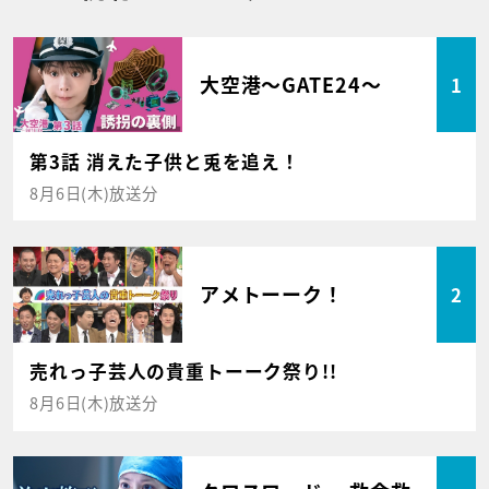
大空港～GATE24～
1
第3話 消えた子供と兎を追え！
8月6日(木)放送分
アメトーーク！
2
売れっ子芸人の貴重トーーク祭り!!
8月6日(木)放送分