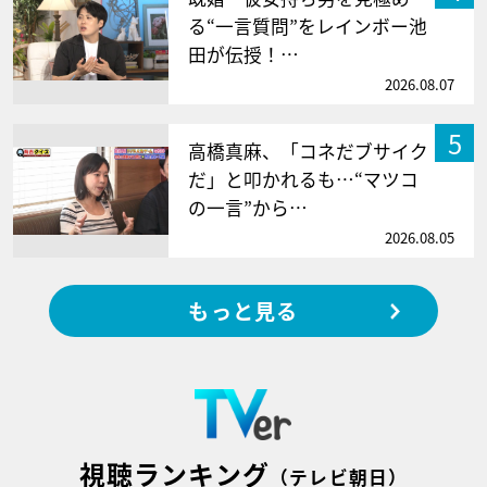
る“一言質問”をレインボー池
田が伝授！…
2026.08.07
5
高橋真麻、「コネだブサイク
だ」と叩かれるも…“マツコ
の一言”から…
2026.08.05
もっと見る
視聴ランキング
（テレビ朝日）