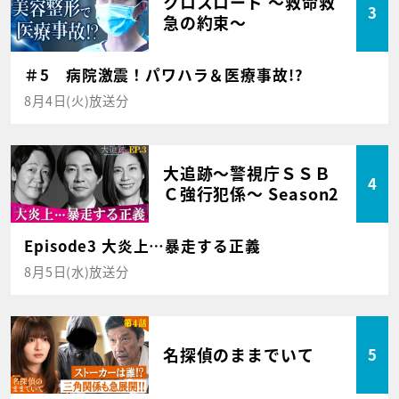
クロスロード ～救命救
3
急の約束～
＃5 病院激震！パワハラ＆医療事故!?
8月4日(火)放送分
大追跡～警視庁ＳＳＢ
4
Ｃ強行犯係～ Season2
Episode3 大炎上…暴走する正義
8月5日(水)放送分
名探偵のままでいて
5