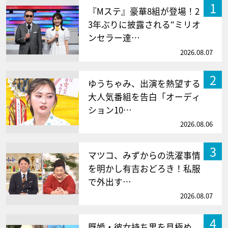
1
『Mステ』豪華8組が登場！2
3年ぶりに披露される“ミリオ
ンセラー達…
2026.08.07
2
ゆうちゃみ、出演を熱望する
大人気番組を告白「オーディ
ション10…
2026.08.06
3
マツコ、みずからの洗濯事情
を明かし有吉おどろき！私服
で外出す…
2026.08.07
4
既婚・彼女持ち男を見極め