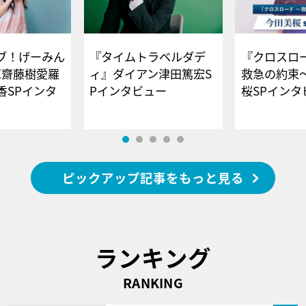
ブ！げーみん
『タイムトラベルダデ
『クロスロー
E齋藤樹愛羅
ィ』ダイアン津田篤宏S
救急の約束
香SPインタ
Pインタビュー
桜SPイ
ピックアップ記事をもっと見る
ランキング
RANKING