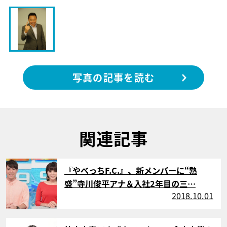
写真の記事を読む
関連記事
サムネイル
『やべっちF.C.』、新メンバーに“熱
盛”寺川俊平アナ＆入社2年目の三…
2018.10.01
サムネイル