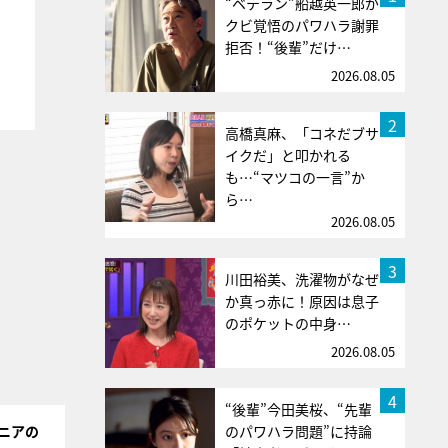
“ベテラン”船越英一郎が
クビ覚悟のパワハラ謝罪
拒否！“後輩”だけ…
2026.08.05
2
高橋真麻、「コネだブサ
イクだ」と叩かれる
も…“マツコの一言”か
ら…
2026.08.05
3
川田裕美、洗濯物がなぜ
か真っ赤に！原因は息子
のポケットの中身…
2026.08.05
4
“後輩”今田美桜、“先輩
ニアの
のパワハラ問題”に持論