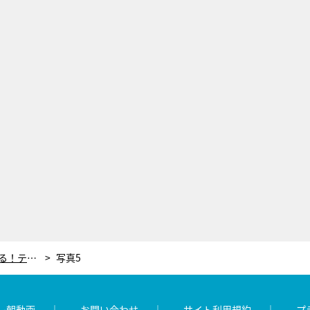
後藤久美子、新CMでサラブレッドに跨る！テレビ番組『美レガシー』と共鳴する“永続される美と輝き”
写真5
レ朝動画
お問い合わせ
サイト利用規約
プ