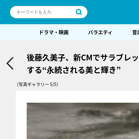
ドラマ・映画
バラエティ
音
後藤久美子、新CMでサラブレ
する“永続される美と輝き”
（写真ギャラリー 5/5）