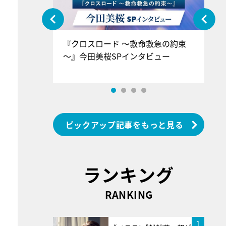
ぐ』＝LOV
『クロスロード ～救命救急の約束
『
香SPインタ
～』今田美桜SPインタビュー
ロ
ン
ピックアップ記事をもっと見る
ランキング
RANKING
1