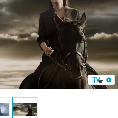
『アイ＝ラブ！げーみん
E齋藤樹愛羅＆佐々木舞
ビュー