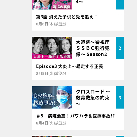
4～
第3話 消えた子供と兎を追え！
8月6日(木)放送分
大追跡～警視庁
ＳＳＢＣ強行犯
2
係～ Season2
Episode3 大炎上…暴走する正義
8月5日(水)放送分
クロスロード ～
救命救急の約束
3
～
＃5 病院激震！パワハラ＆医療事故!?
8月4日(火)放送分