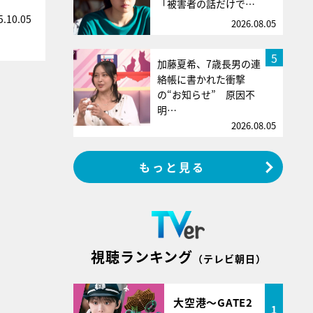
「被害者の話だけで…
5.10.05
2026.08.05
5
加藤夏希、7歳長男の連
絡帳に書かれた衝撃
の“お知らせ” 原因不
明…
2026.08.05
もっと見る
視聴ランキング
（テレビ朝日）
大空港～GATE2
1