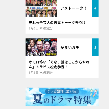
アメトーーク！
4
売れっ子芸人の貴重トーーク祭り!!
8月6日(木)放送分
かまいガチ
5
オモロ怖い「でな、話はここからやね
ん」トラビス松倉参戦！
8月5日(水)放送分