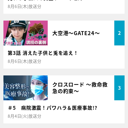
8月6日(木)放送分
大空港～GATE24～
2
第3話 消えた子供と兎を追え！
8月6日(木)放送分
クロスロード ～救命救
3
急の約束～
＃5 病院激震！パワハラ＆医療事故!?
8月4日(火)放送分