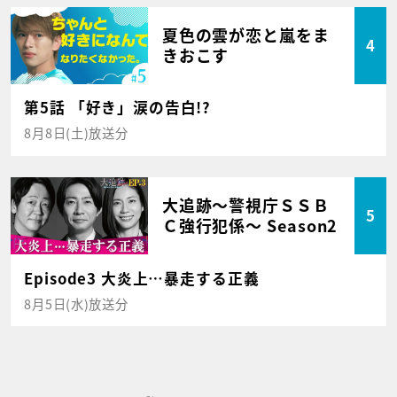
夏色の雲が恋と嵐をま
4
きおこす
第5話 「好き」涙の告白!?
8月8日(土)放送分
大追跡～警視庁ＳＳＢ
5
Ｃ強行犯係～ Season2
Episode3 大炎上…暴走する正義
8月5日(水)放送分