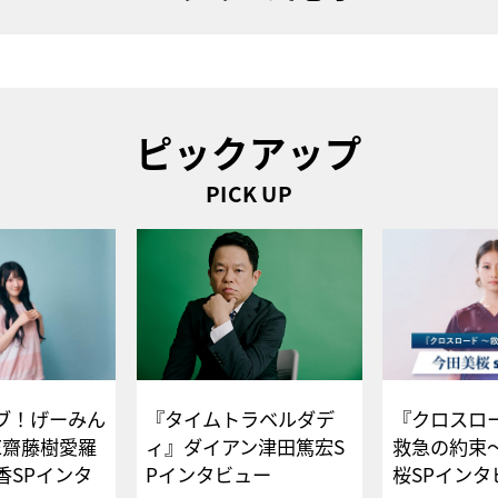
ピックアップ
PICK UP
ブ！げーみん
『タイムトラベルダデ
『クロスロー
E齋藤樹愛羅
ィ』ダイアン津田篤宏S
救急の約束
香SPインタ
Pインタビュー
桜SPイ