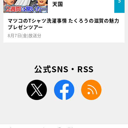
5
天国
マツコのTシャツ洗濯事情 たくろうの滋賀の魅力
プレゼンツアー
8月7日(金)放送分
公式SNS・RSS
twitter
facebook
rss