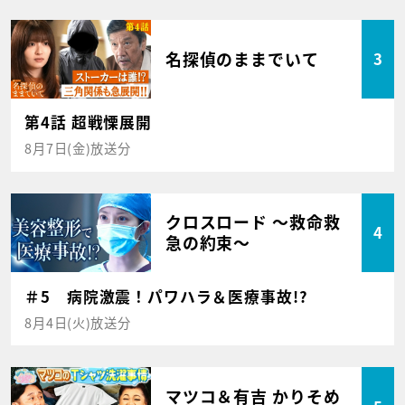
名探偵のままでいて
3
第4話 超戦慄展開
8月7日(金)放送分
クロスロード ～救命救
4
急の約束～
＃5 病院激震！パワハラ＆医療事故!?
8月4日(火)放送分
マツコ＆有吉 かりそめ