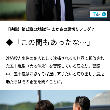
【映像】第1話に伏線が…まかさの裏切りフラグ？
◆「この間もあったな…」
連続殺人事件の犯人として逮捕されるも無罪で釈放され
た五十嵐聖（大地伸永）を警護している辰之助。警護
中、五十嵐は好きなそば屋に寄りたいと切り出し、辰之
助たちはその希望を聞くことに。