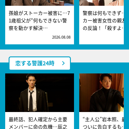
孫娘がストーカー被害に…7
警察は何もできず…
1歳祖父が“何もできない警
カー被害女性の親友
察を動かす解決…
の反論！「殺すよ…
2026.08.08
2
恋する警護24時
最終話、犯人確定から主要
“主人公”岩本照、最
メンバーに命の危機…辰之
ついに告白するも…