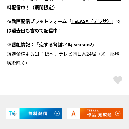
料配信中
！（期間限定）
※動画配信プラットフォーム「
TELASA（テラサ）
」で
は過去回も含めて配信中！
※番組情報：『
恋する警護24時 season2
』
毎週金曜よる11：15～、テレビ朝日系24局（※一部地
域を除く）
ス