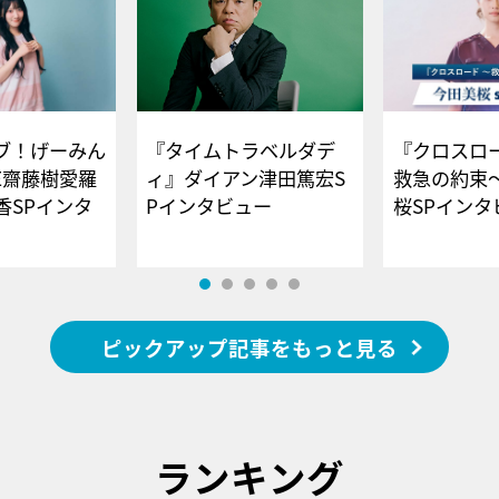
ブ！げーみん
『タイムトラベルダデ
『クロスロー
E齋藤樹愛羅
ィ』ダイアン津田篤宏S
救急の約束
香SPインタ
Pインタビュー
桜SPイ
ピックアップ記事をもっと見る
ランキング