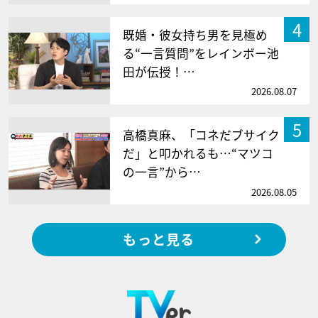
4
既婚・彼女持ち男を見極め
る“一言質問”をレインボー池
田が伝授！…
2026.08.07
5
高橋真麻、「コネだブサイク
だ」と叩かれるも…“マツコ
の一言”から…
2026.08.05
もっと見る