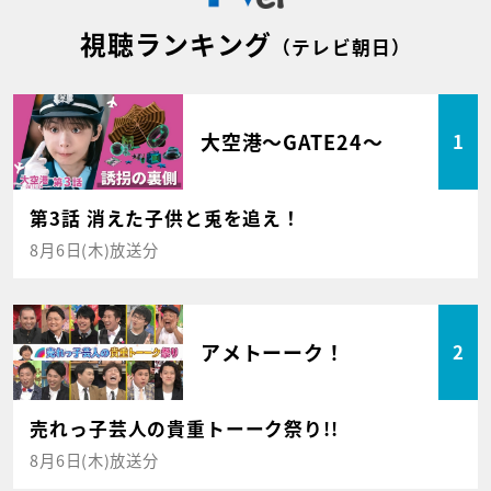
視聴ランキング
（テレビ朝日）
大空港～GATE24～
1
第3話 消えた子供と兎を追え！
8月6日(木)放送分
アメトーーク！
2
売れっ子芸人の貴重トーーク祭り!!
8月6日(木)放送分