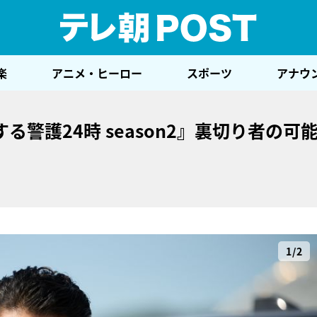
テレ
楽
アニメ・ヒーロー
スポーツ
アナウ
警護24時 season2』裏切り者の可
1/2