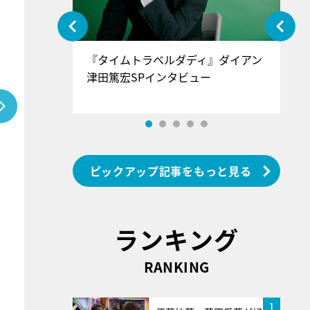
ぐ』＝LOV
『タイムトラベルダディ』ダイアン
『
香SPインタ
津田篤宏SPインタビュー
～
ピックアップ記事をもっと見る
ランキング
RANKING
1