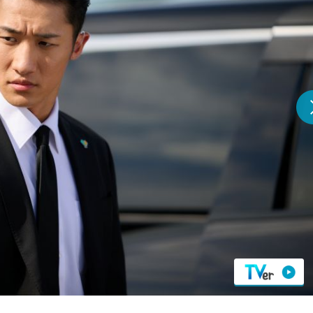
『アイ＝ラブ！げーみん
E齋藤樹愛羅＆佐々木舞
ビュー