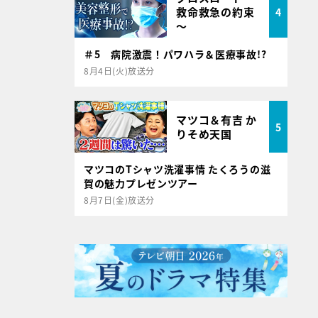
救命救急の約束
4
～
＃5 病院激震！パワハラ＆医療事故!?
8月4日(火)放送分
マツコ＆有吉 か
5
りそめ天国
マツコのTシャツ洗濯事情 たくろうの滋
賀の魅力プレゼンツアー
8月7日(金)放送分