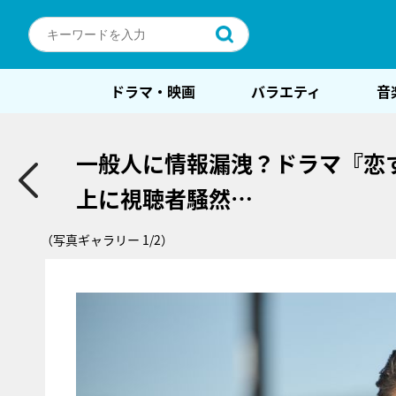
ドラマ・映画
バラエティ
音
一般人に情報漏洩？ドラマ『恋する
上に視聴者騒然…
（写真ギャラリー 1/2）