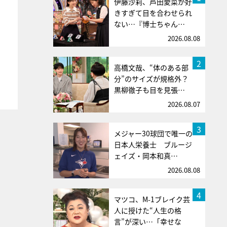
伊藤沙莉、芦田愛菜が好
きすぎて目を合わせられ
ない…『博士ちゃん…
2026.08.08
2
高橋文哉、“体のある部
分”のサイズが規格外？
黒柳徹子も目を見張…
2026.08.07
3
メジャー30球団で唯一の
日本人栄養士 ブルージ
ェイズ・岡本和真…
2026.08.08
4
マツコ、M-1ブレイク芸
人に授けた“人生の格
言”が深い…「幸せな