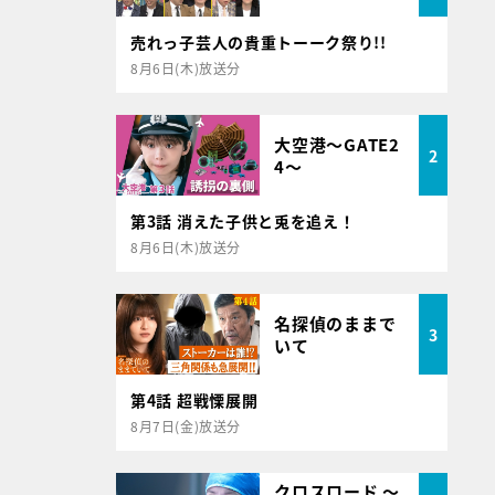
売れっ子芸人の貴重トーーク祭り!!
8月6日(木)放送分
大空港～GATE2
2
4～
第3話 消えた子供と兎を追え！
8月6日(木)放送分
名探偵のままで
3
いて
第4話 超戦慄展開
8月7日(金)放送分
クロスロード ～