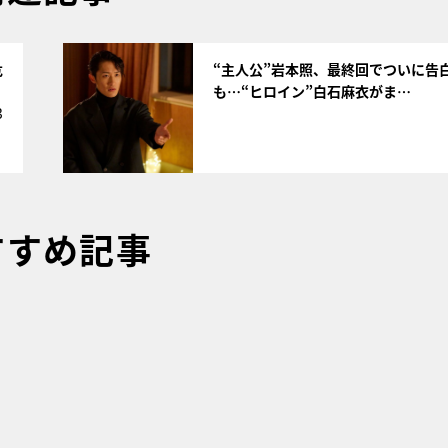
サムネイル
危
“主人公”岩本照、最終回でついに告
も…“ヒロイン”白石麻衣がま…
3
すすめ記事