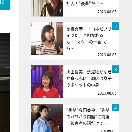
16
拒否！“後輩”だけ…
2026.08.05
2
高橋真麻、「コネだブサ
イクだ」と叩かれる
も…“マツコの一言”か
ら…
2026.08.05
3
川田裕美、洗濯物がなぜ
か真っ赤に！原因は息子
のポケットの中身…
2026.08.05
4
“後輩”今田美桜、“先輩
のパワハラ問題”に持論
「被害者の話だけで…
2026.08.05