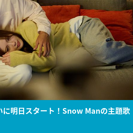
『アイ＝ラブ！げーみん
E齋藤樹愛羅＆佐々木舞
ビュー
ついに明日スタート！Snow Manの主題歌