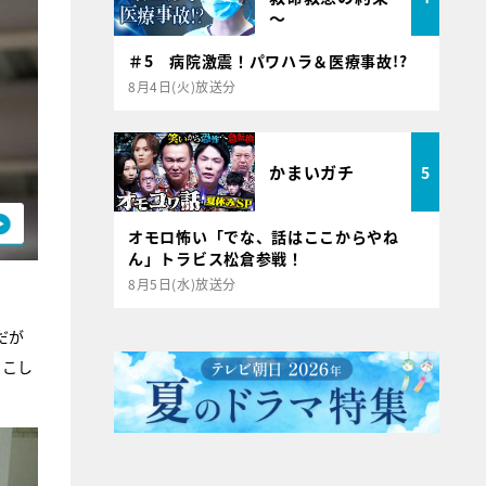
～
＃5 病院激震！パワハラ＆医療事故!?
8月4日(火)放送分
かまいガチ
5
オモロ怖い「でな、話はここからやね
ん」トラビス松倉参戦！
8月5日(水)放送分
だが
っこし