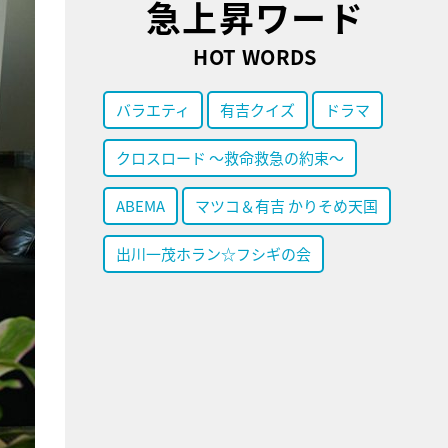
急上昇ワード
HOT WORDS
バラエティ
有吉クイズ
ドラマ
クロスロード ～救命救急の約束～
ABEMA
マツコ＆有吉 かりそめ天国
出川一茂ホラン☆フシギの会