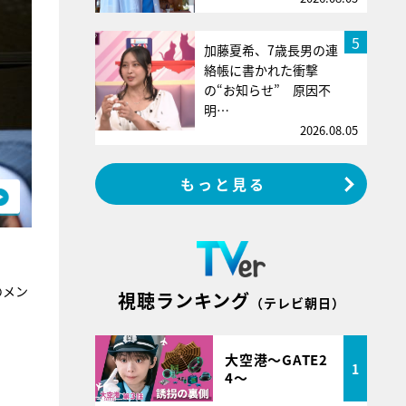
5
加藤夏希、7歳長男の連
絡帳に書かれた衝撃
の“お知らせ” 原因不
明…
2026.08.05
もっと見る
のメン
視聴ランキング
（テレビ朝日）
大空港～GATE2
1
4～