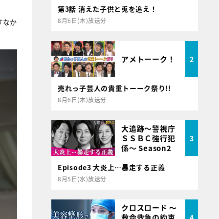
第3話 消えた子供と兎を追え！
8月6日(木)放送分
すなか
アメトーーク！
2
売れっ子芸人の貴重トーーク祭り!!
8月6日(木)放送分
大追跡～警視庁
ＳＳＢＣ強行犯
3
係～ Season2
Episode3 大炎上…暴走する正義
8月5日(水)放送分
クロスロード ～
救命救急の約束
4