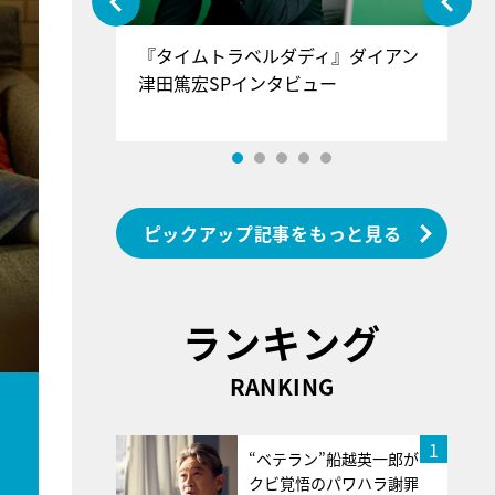
ぐ』＝LOV
『タイムトラベルダディ』ダイアン
『
香SPインタ
津田篤宏SPインタビュー
～
ピックアップ記事をもっと見る
ランキング
RANKING
1
“ベテラン”船越英一郎が
クビ覚悟のパワハラ謝罪